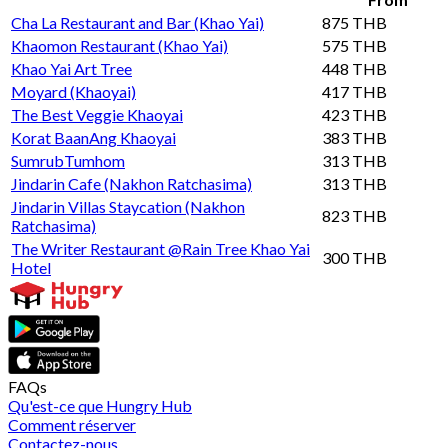
Cha La Restaurant and Bar (Khao Yai)
875 THB
Khaomon Restaurant (Khao Yai)
575 THB
Khao Yai Art Tree
448 THB
Moyard (Khaoyai)
417 THB
The Best Veggie Khaoyai
423 THB
Korat BaanAng Khaoyai
383 THB
SumrubTumhom
313 THB
Jindarin Cafe (Nakhon Ratchasima)
313 THB
Jindarin Villas Staycation (Nakhon
823 THB
Ratchasima)
The Writer Restaurant @Rain Tree Khao Yai
300 THB
Hotel
FAQs
Qu'est-ce que Hungry Hub
Comment réserver
Contactez-nous