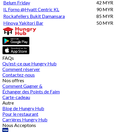
Belum Friday
42 MYR
IL Forno @Hyatt Centric KL
90 MYR
Rockafellers Bukit Damansara
85 MYR
Hinoya Yakitori Bar
50 MYR
FAQs
Qu'est-ce que Hungry Hub
Comment réserver
Contactez-nous
Nos offres
Comment Gagner &
Échanger des Points de Faim
Carte-cadeau
Autre
Blog de Hungry Hub
Pour le restaurant
Carrières Hungry Hub
Nous Acceptons