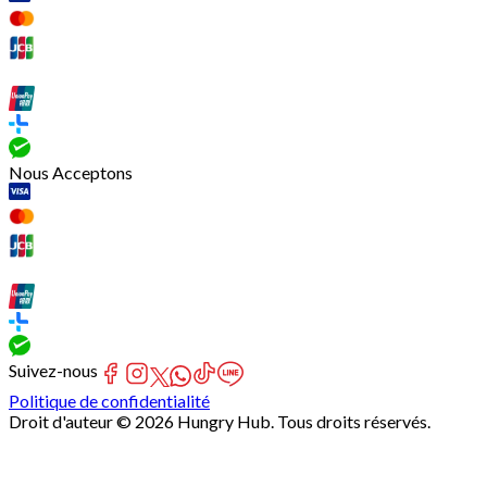
Nous Acceptons
Suivez-nous
Politique de confidentialité
Droit d'auteur © 2026 Hungry Hub. Tous droits réservés.
[Network]
Failed
to