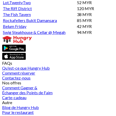
Lot.TwentyTwo
52 MYR
The Riff District
120 MYR
The Fish Tavern
38 MYR
Rockafellers Bukit Damansara
85 MYR
Belum Friday
42 MYR
Swig Steakhouse & Cellar @ Megah
94 MYR
FAQs
Qu'est-ce que Hungry Hub
Comment réserver
Contactez-nous
Nos offres
Comment Gagner &
Échanger des Points de Faim
Carte-cadeau
Autre
Blog de Hungry Hub
Pour le restaurant