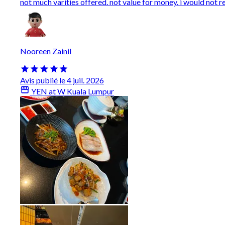
not much varities offered. not value for money. i would not
Nooreen Zainil
Avis publié le 4 juil. 2026
YEN at W Kuala Lumpur