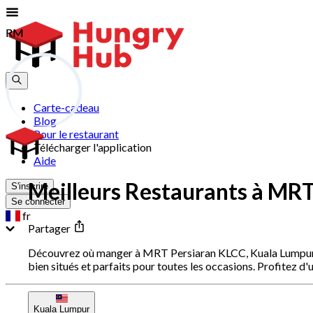
RM
RM
Carte-cadeau
Blog
Pour le restaurant
Télécharger l'application
Aide
Meilleurs Restaurants à MRT
S'inscrire
Se connecter
fr
Partager
Découvrez où manger à MRT Persiaran KLCC, Kuala Lumpur — d
bien situés et parfaits pour toutes les occasions. Profitez
Kuala Lumpur