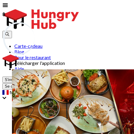
฿
฿
Carte-cadeau
Blog
Pour le restaurant
Télécharger l'application
Aide
S'inscrire
Se connecter
fr