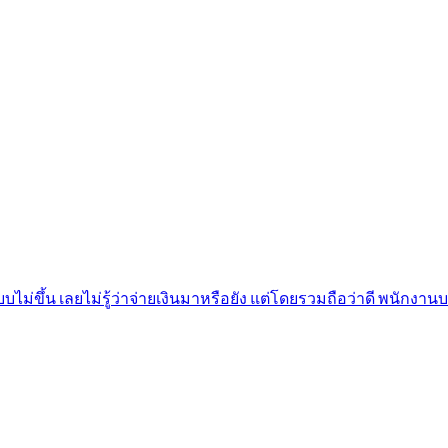
น เลยไม่รู้ว่าจ่ายเงินมาหรือยัง​ แต่โดยรวมถือว่าดี​ พนักงาน​บริกา