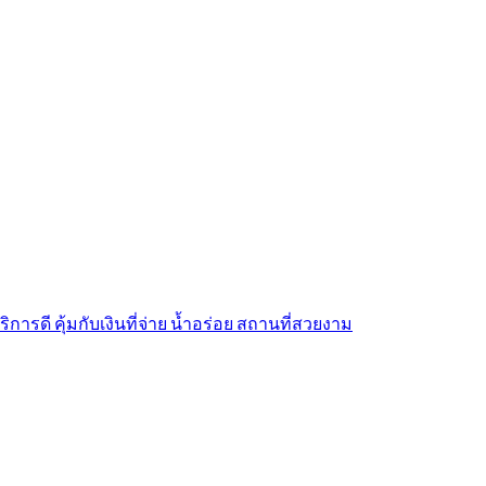
รดี​ คุ้มกับเงินที่จ่าย​ น้ำอร่อย​ สถานที่สวยงาม