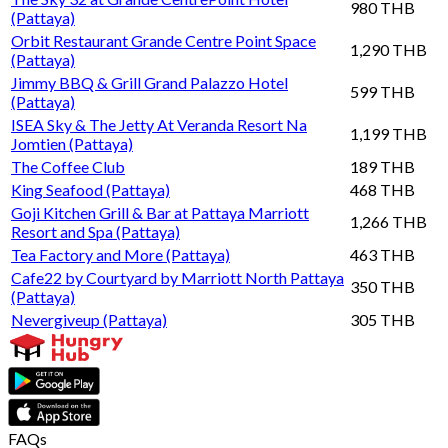
980 THB
(Pattaya)
Orbit Restaurant Grande Centre Point Space
1,290 THB
(Pattaya)
Jimmy BBQ & Grill Grand Palazzo Hotel
599 THB
(Pattaya)
ISEA Sky & The Jetty At Veranda Resort Na
1,199 THB
Jomtien (Pattaya)
The Coffee Club
189 THB
King Seafood (Pattaya)
468 THB
Goji Kitchen Grill & Bar at Pattaya Marriott
1,266 THB
Resort and Spa (Pattaya)
Tea Factory and More (Pattaya)
463 THB
Cafe22 by Courtyard by Marriott North Pattaya
350 THB
(Pattaya)
Nevergiveup (Pattaya)
305 THB
FAQs