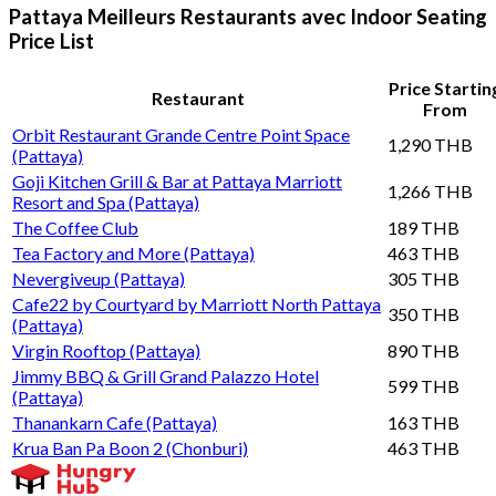
Pattaya Meilleurs Restaurants avec Indoor Seating
Price List
Price Startin
Restaurant
From
Orbit Restaurant Grande Centre Point Space
1,290 THB
(Pattaya)
Goji Kitchen Grill & Bar at Pattaya Marriott
1,266 THB
Resort and Spa (Pattaya)
The Coffee Club
189 THB
Tea Factory and More (Pattaya)
463 THB
Nevergiveup (Pattaya)
305 THB
Cafe22 by Courtyard by Marriott North Pattaya
350 THB
(Pattaya)
Virgin Rooftop (Pattaya)
890 THB
Jimmy BBQ & Grill Grand Palazzo Hotel
599 THB
(Pattaya)
Thanankarn Cafe (Pattaya)
163 THB
Krua Ban Pa Boon 2 (Chonburi)
463 THB