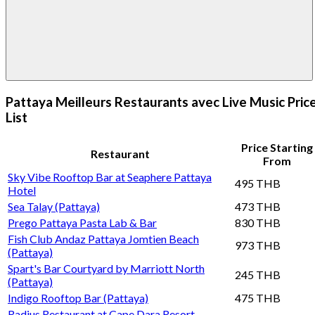
Pattaya Meilleurs Restaurants avec Live Music Pric
List
Price Starting
Restaurant
From
Sky Vibe Rooftop Bar at Seaphere Pattaya
495 THB
Hotel
Sea Talay (Pattaya)
473 THB
Prego Pattaya Pasta Lab & Bar
830 THB
Fish Club Andaz Pattaya Jomtien Beach
973 THB
(Pattaya)
Spart's Bar Courtyard by Marriott North
245 THB
(Pattaya)
Indigo Rooftop Bar (Pattaya)
475 THB
Radius Restaurant at Cape Dara Resort