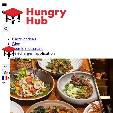
฿
฿
Carte-cadeau
Blog
Pour le restaurant
Télécharger l'application
Aide
S'inscrire
Se connecter
fr