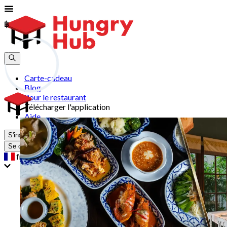
฿
฿
Carte-cadeau
Blog
Pour le restaurant
Télécharger l'application
Aide
S'inscrire
Se connecter
fr