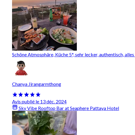
Schöne Atmosphäre, Küche 5*, sehr lecker, authentisch, alles
Chanya Jirangarmthong
Avis publié le 13 déc. 2024
Sky Vibe Rooftop Bar at Seaphere Pattaya Hotel