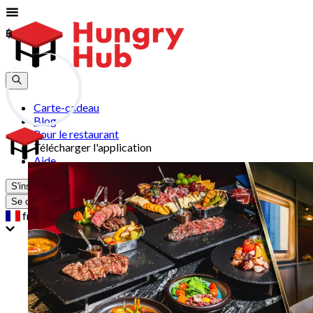
฿
฿
Carte-cadeau
Blog
Pour le restaurant
Télécharger l'application
Aide
S'inscrire
Se connecter
fr