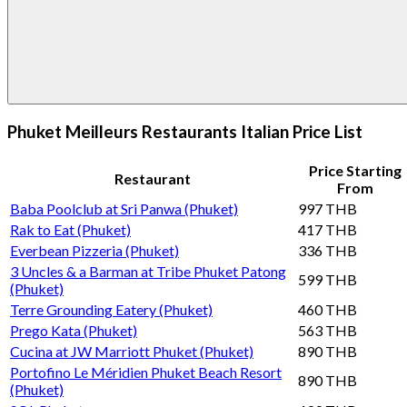
Phuket Meilleurs Restaurants Italian Price List
Price Starting
Restaurant
From
Baba Poolclub at Sri Panwa (Phuket)
997 THB
Rak to Eat (Phuket)
417 THB
Everbean Pizzeria (Phuket)
336 THB
3 Uncles & a Barman at Tribe Phuket Patong
599 THB
(Phuket)
Terre Grounding Eatery (Phuket)
460 THB
Prego Kata (Phuket)
563 THB
Cucina at JW Marriott Phuket (Phuket)
890 THB
Portofino Le Méridien Phuket Beach Resort
890 THB
(Phuket)