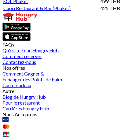
SOL Phuket
499 THB
Capri Restaurant & Bar (Phuket)
425 THB
FAQs
Qu'est-ce que Hungry Hub
Comment réserver
Contactez-nous
Nos offres
Comment Gagner &
Échanger des Points de Faim
Carte-cadeau
Autre
Blog de Hungry Hub
Pour le restaurant
Carrières Hungry Hub
Nous Acceptons