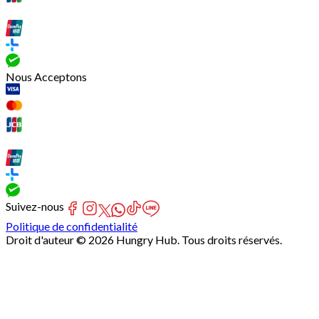
Nous Acceptons
Suivez-nous
Politique de confidentialité
Droit d'auteur © 2026 Hungry Hub. Tous droits réservés.
[Network]
Failed
to
fetch