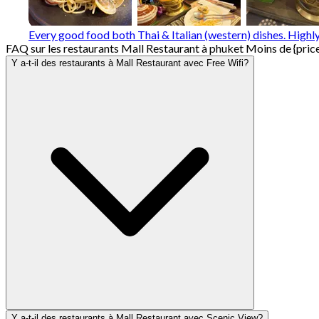
Every good food both Thai & Italian (western) dishes. Hig
FAQ sur les restaurants Mall Restaurant à phuket Moins de {pric
Y a-t-il des restaurants à Mall Restaurant avec Free Wifi?
Y a-t-il des restaurants à Mall Restaurant avec Scenic View?