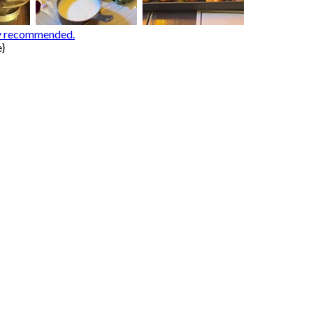
hly recommended.
e}