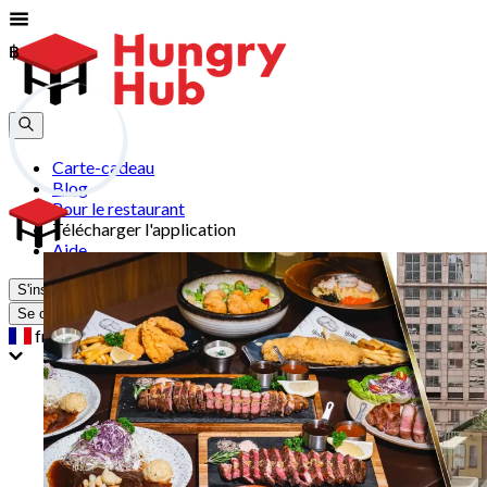
฿
฿
Carte-cadeau
Blog
Pour le restaurant
Télécharger l'application
Aide
S'inscrire
Se connecter
fr