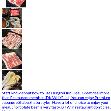
Staff know about how to use HungryHub Deal, Great deal more
than Restaurant member IDK WHY? lol , You can enjoy Premium
Japanese Shabu Shabu styles, Have a lot of choice to enjoy your
meal, Short plate beef is very tasty, BTW in restaurant don’t clea ..