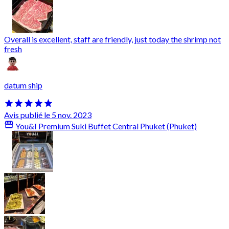
Overall is excellent, staff are friendly, just today the shrimp not
fresh
datum ship
Avis publié le 5 nov. 2023
You&I Premium Suki Buffet Central Phuket (Phuket)