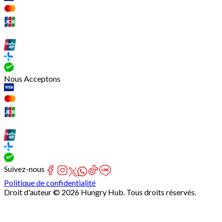
Nous Acceptons
Suivez-nous
Politique de confidentialité
Droit d'auteur © 2026 Hungry Hub. Tous droits réservés.
[Network]
Failed
to