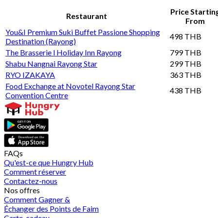
Price Startin
Restaurant
From
You&I Premium Suki Buffet Passione Shopping
498 THB
Destination (Rayong)
The Brasserie l Holiday Inn Rayong
799 THB
Shabu Nangnai Rayong Star
299 THB
RYO IZAKAYA
363 THB
Food Exchange at Novotel Rayong Star
438 THB
Convention Centre
FAQs
Qu'est-ce que Hungry Hub
Comment réserver
Contactez-nous
Nos offres
Comment Gagner &
Échanger des Points de Faim
Carte-cadeau