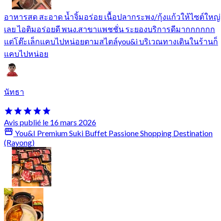
อาหารสด สะอาด น้ำจิ้มอร่อย เนื้อปลากระพง/กุ้งแก้วให้ไซต์ใหญ่
เลย ไอติมอร่อยดี พนง.สาขาแพชชั่น ระยองบริการดีมากกกกกก
แต่โต๊ะเล็กแคบไปหน่อยตามสไตล์you&i บริเวณทางเดินในร้านก็
แคบไปหน่อย
นัทธา
Avis publié le 16 mars 2026
You&I Premium Suki Buffet Passione Shopping Destination
(Rayong)