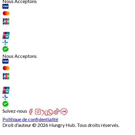
Nous Acceptons
Nous Acceptons
Suivez-nous
Politique de confidentialité
Droit d'auteur © 2026 Hungry Hub. Tous droits réservés.
[Network]