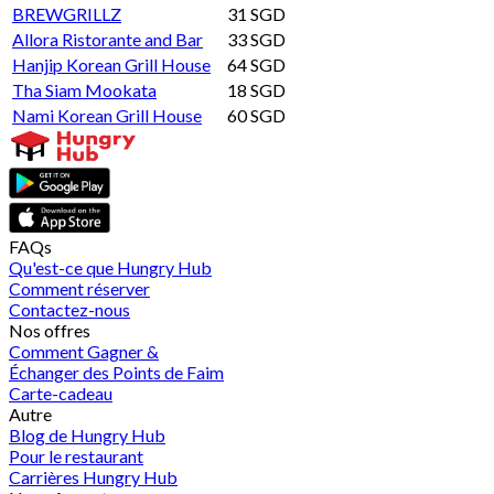
BREWGRILLZ
31 SGD
Allora Ristorante and Bar
33 SGD
Hanjip Korean Grill House
64 SGD
Tha Siam Mookata
18 SGD
Nami Korean Grill House
60 SGD
FAQs
Qu'est-ce que Hungry Hub
Comment réserver
Contactez-nous
Nos offres
Comment Gagner &
Échanger des Points de Faim
Carte-cadeau
Autre
Blog de Hungry Hub
Pour le restaurant
Carrières Hungry Hub