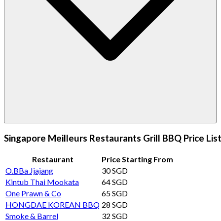
Singapore Meilleurs Restaurants Grill BBQ Price Lis
Restaurant
Price Starting From
O.BBa Jjajang
30 SGD
Kintub Thai Mookata
64 SGD
One Prawn & Co
65 SGD
HONGDAE KOREAN BBQ
28 SGD
Smoke & Barrel
32 SGD