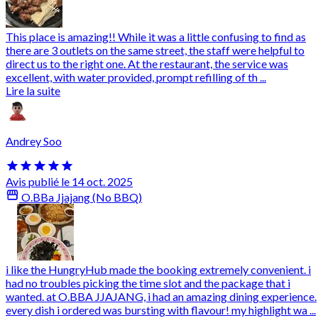
This place is amazing!! While it was a little confusing to find as
there are 3 outlets on the same street, the staff were helpful to
direct us to the right one. At the restaurant, the service was
excellent, with water provided, prompt refilling of th ...
Lire la suite
Andrey Soo
Avis publié le 14 oct. 2025
O.BBa Jjajang (No BBQ)
i like the HungryHub made the booking extremely convenient. i
had no troubles picking the time slot and the package that i
wanted. at O.BBA JJAJANG, i had an amazing dining experience.
every dish i ordered was bursting with flavour! my highlight wa ...