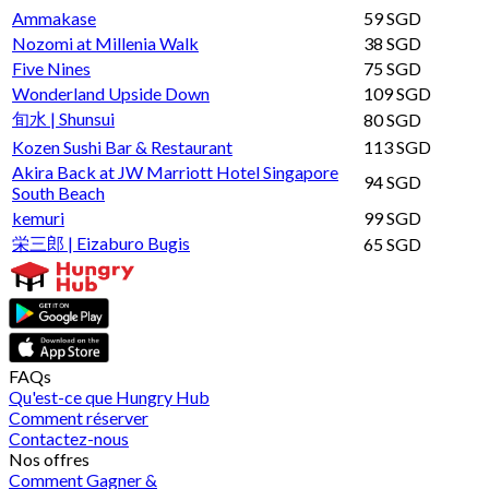
Ammakase
59 SGD
Nozomi at Millenia Walk
38 SGD
Five Nines
75 SGD
Wonderland Upside Down
109 SGD
旬水 | Shunsui
80 SGD
Kozen Sushi Bar & Restaurant
113 SGD
Akira Back at JW Marriott Hotel Singapore
94 SGD
South Beach
kemuri
99 SGD
栄三郎 | Eizaburo Bugis
65 SGD
FAQs
Qu'est-ce que Hungry Hub
Comment réserver
Contactez-nous
Nos offres
Comment Gagner &