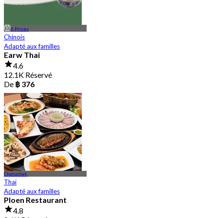
6 Prises
Chinois
Adapté aux familles
Earw Thai
4.6
12.1K Réservé
De
฿ 376
Chatuchak
Thaï
Adapté aux familles
Ploen Restaurant
4.8