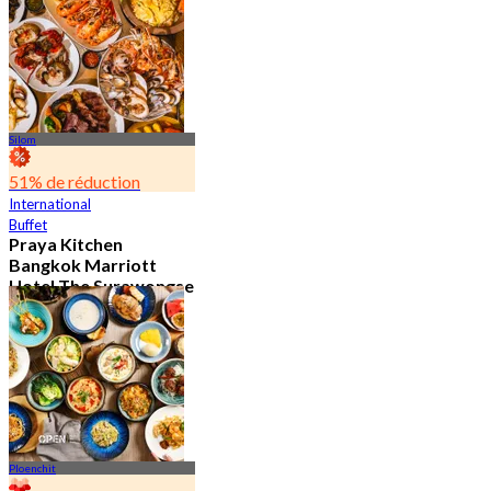
15.2K Réservé
De
฿ 595
Silom
51% de réduction
International
Buffet
Praya Kitchen
Bangkok Marriott
Hotel The Surawongse
4.7
5.7K Réservé
De
฿ 498
Ploenchit