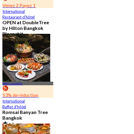
Venez 2 Payez 1
International
Restaurant d'hôtel
OPEN at DoubleTree
by Hilton Bangkok
Ploenchit
4.6
7.2K Réservé
De
฿ 352.5
MRT Lumphini
53% de réduction
International
Buffet d'hôtel
Romsai Banyan Tree
Bangkok
4.8
19.2K Réservé