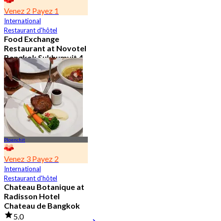
Venez 2 Payez 1
International
Restaurant d'hôtel
Food Exchange
Restaurant at Novotel
Bangkok Sukhumvit 4
4.8
2.7K Réservé
De
฿ 349.5
Ploenchit
Venez 3 Payez 2
International
Restaurant d'hôtel
Chateau Botanique at
Radisson Hotel
Chateau de Bangkok
5.0