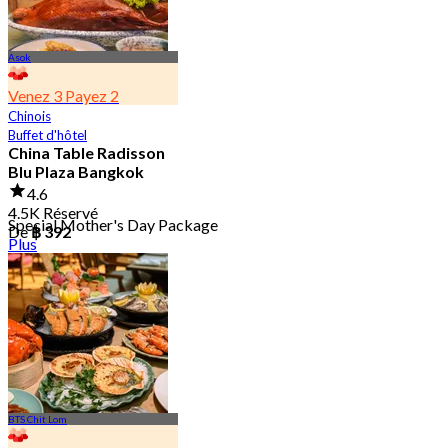
Asok
Venez 3 Payez 2
Chinois
Buffet d'hôtel
China Table Radisson
Blu Plaza Bangkok
4.6
4.5K Réservé
Special Mother's Day Package
De
฿ 392
Plus
BTS Chit Lom