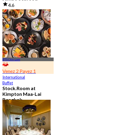
4.6
23.5K Réservé
De
฿ 525
BTS Chit Lom
Venez 2 Payez 1
International
Buffet
Stock.Room at
Kimpton Maa-Lai
Bangkok
4.6
25.4K Réservé
De
฿ 442.5