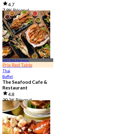
4.7
7.9K Réservé
De
฿ 950
MRT Wat Mangkon
Prix Red Table
Thaï
Buffet
The Seafood Cafe &
Restaurant
4.8
30.2K Réservé
De
฿ 645