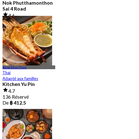
Nok Phutthamonthon
Sai 4 Road
4.6
2.9K Réservé
De
฿ 323
Bang Khun Thian
Thaï
Adapté aux familles
Kitchen Yu Pin
4.7
136 Réservé
De
฿ 412.5