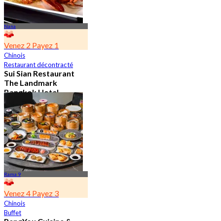
Nana
Venez 2 Payez 1
Chinois
Restaurant décontracté
Sui Sian Restaurant
The Landmark
Bangkok Hotel
4.7
15.1K Réservé
De
฿ 808
Rama 9
Venez 4 Payez 3
Chinois
Buffet