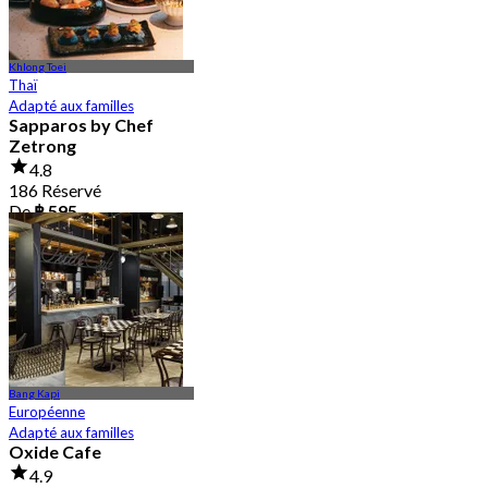
Khlong Toei
Thaï
Adapté aux familles
Sapparos by Chef
Zetrong
4.8
186 Réservé
De
฿ 595
Bang Kapi
Européenne
Adapté aux familles
Oxide Cafe
4.9