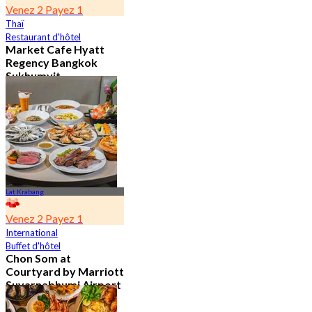
Venez 2 Payez 1
Thaï
Restaurant d'hôtel
Market Cafe Hyatt
Regency Bangkok
Sukhumvit
4.8
11.9K Réservé
De
฿ 382.5
Lat Krabang
Venez 2 Payez 1
International
Buffet d'hôtel
Chon Som at
Courtyard by Marriott
Suvarnabhumi Airport
4.8