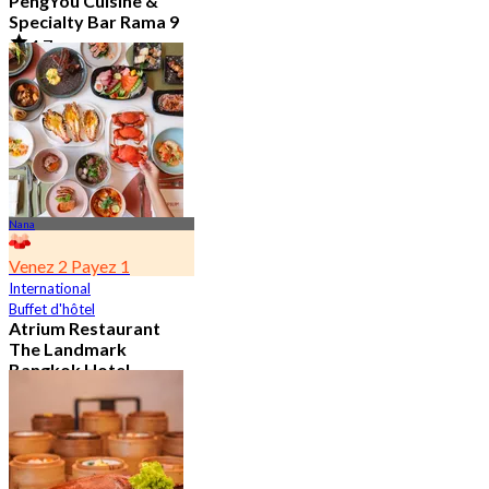
PengYou Cuisine &
Specialty Bar Rama 9
4.7
5.1K Réservé
De
฿ 294.25
Nana
Venez 2 Payez 1
International
Buffet d'hôtel
Atrium Restaurant
The Landmark
Bangkok Hotel
4.6
10.7K Réservé
De
฿ 495