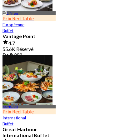
2 Prises
Prix Red Table
Européenne
Buffet
Vantage Point
4.7
55.6K Réservé
De
฿ 399
ICONSIAM
Prix Red Table
International
Buffet
Great Harbour
International Buffet