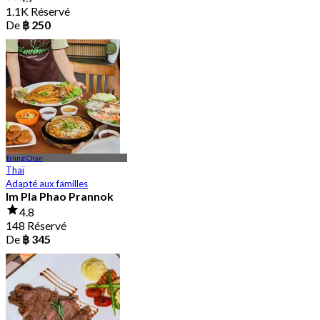
1.1K Réservé
De
฿ 250
Taling Chan
Thaï
Adapté aux familles
Im Pla Phao Prannok
4.8
148 Réservé
De
฿ 345