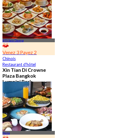
De
฿ 650
BTS Sala Daeng
Venez 3 Payez 2
Chinois
Restaurant d'hôtel
Xin Tian Di Crowne
Plaza Bangkok
Lumpini Park
4.5
5.4K Réservé
De
฿ 592
Nana