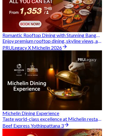
Romantic Rooftop Dining with Stunning Bangkok Views
Enjoy premium rooftop dining, skyline views, and exclusive Hungry Hub deals together
PRULegacy X Michelin 2026
Michelin Dining Experience
Taste world-class excellence at Michelin restaurants and unlock exclusive discounts when you book through Hungry Hub. A special privilege dedicated to the Prudential family.
Beef Express Yothinpattana 3