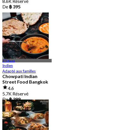
8.6K Réservé
De
฿ 395
BTS Nana
Indien
Adapté aux familles
Chowpati Indian
Street Food Bangkok
4.6
5.7K Réservé
De
฿ 399