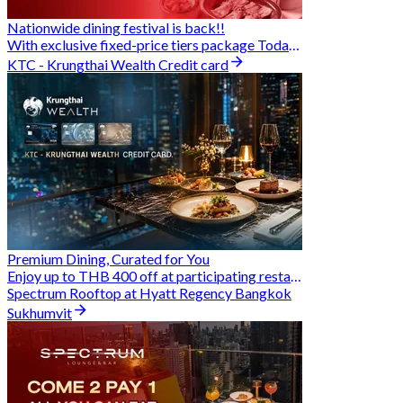
Nationwide dining festival is back!!
With exclusive fixed-price tiers package Today - 31 Aug
KTC - Krungthai Wealth Credit card
Premium Dining, Curated for You
Enjoy up to THB 400 off at participating restaurants.
Spectrum Rooftop at Hyatt Regency Bangkok
Sukhumvit