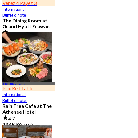
Venez 4 Payez 3
International
Buffet d'hôtel
The Dining Room at
Grand Hyatt Erawan
4.8
21.3K Réservé
De
฿ 1,087.5
BTS Phloen Chit
Prix Red Table
International
Buffet d'hôtel
Rain Tree Cafe at The
Athenee Hotel
4.7
23.4K Réservé
De
฿ 802