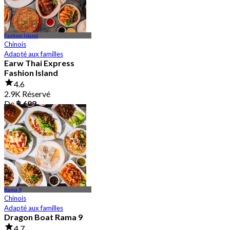
Fashion Island
Chinois
Adapté aux familles
Earw Thai Express
Fashion Island
4.6
2.9K Réservé
De
฿ 699
Rama 9
Chinois
Adapté aux familles
Dragon Boat Rama 9
4.7