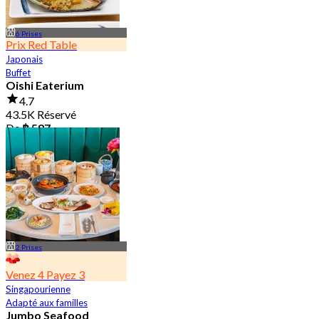
6 Prises
Prix Red Table
Japonais
Buffet
Oishi Eaterium
4.7
43.5K Réservé
De
฿ 587
2 Prises
Venez 4 Payez 3
Singapourienne
Adapté aux familles
Jumbo Seafood