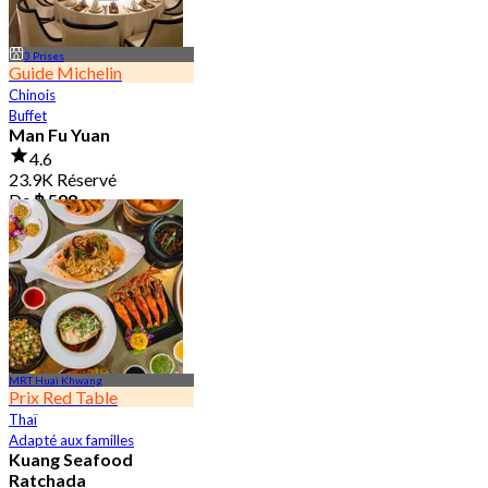
3 Prises
Guide Michelin
Chinois
Buffet
Man Fu Yuan
4.6
23.9K Réservé
De
฿ 598
MRT Huai Khwang
Prix Red Table
Thaï
Adapté aux familles
Kuang Seafood
Ratchada