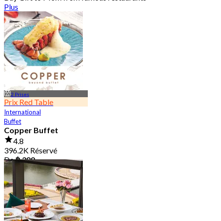
Plus
2 Prises
Prix Red Table
International
Buffet
Copper Buffet
4.8
396.2K Réservé
De
฿ 399