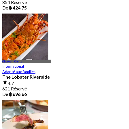
854 Réservé
De
฿ 424.75
Charoen Krung
International
Adapté aux familles
The Lobster Riverside
4.7
621 Réservé
De
฿ 696.66