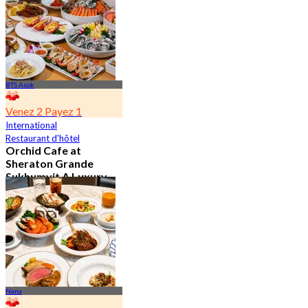
BTS Asok
Venez 2 Payez 1
International
Restaurant d'hôtel
Orchid Cafe at
Sheraton Grande
Sukhumvit A Luxury
Collection Hotel
4.7
15.1K Réservé
De
฿ 776
Nana