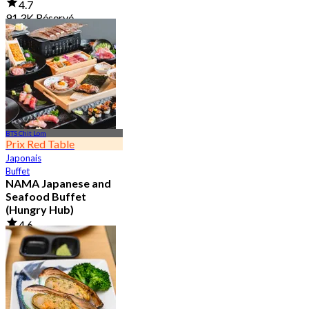
4.7
91.3K Réservé
De
฿ 999
BTS Chit Lom
Prix Red Table
Japonais
Buffet
NAMA Japanese and
Seafood Buffet
(Hungry Hub)
4.6
30.1K Réservé
De
฿ 1,399.5