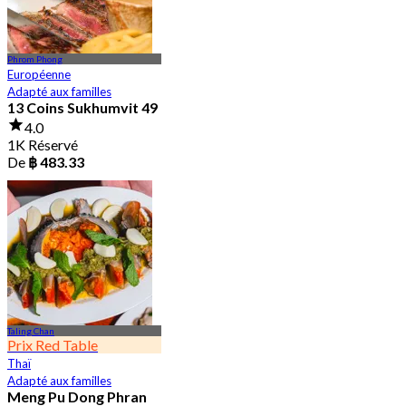
Phrom Phong
Européenne
Adapté aux familles
13 Coins Sukhumvit 49
4.0
1K Réservé
De
฿ 483.33
Taling Chan
Prix Red Table
Thaï
Adapté aux familles
Meng Pu Dong Phran