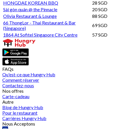
HONGDAE KOREAN BBQ
28 SGD
Sài gòn quán @ the Pinnacle
20 SGD
Olivia Restaurant & Lounge
88 SGD
66 ThongLor - Thai Restaurant & Bar
69 SGD
(Singapore)
1864 At Sofitel Singapore City Centre
57 SGD
FAQs
Qu'est-ce que Hungry Hub
Comment réserver
Contactez-nous
Nos offres
Carte-cadeau
Autre
Blog de Hungry Hub
Pour le restaurant
Carrières Hungry Hub
Nous Acceptons