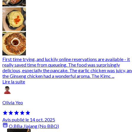
First time trying, and luckily online reservations are available - it
really saved time from queueing. The food was surprisingly
delicious, especially the pancake. The garlic chicken was juicy, a
the Ginseng chicken had a wonderful aroma. The Kimc ...
Lire la suite
Olivia Yeo
Avis publié le 14 oct. 2025
O.BBa Jjajang (No BBQ)