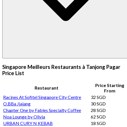
Singapore Meilleurs Restaurants à Tanjong Pagar
Price List
Price Starting
Restaurant
From
Racines At Sofitel Singapore City Centre
32 SGD
O.BBa Jjajang
30 SGD
Chapter One by Fables Specialty Coffee
28 SGD
Noa Lounge by Olivia
62 SGD
URBAN CURY N KEBAB
18 SGD