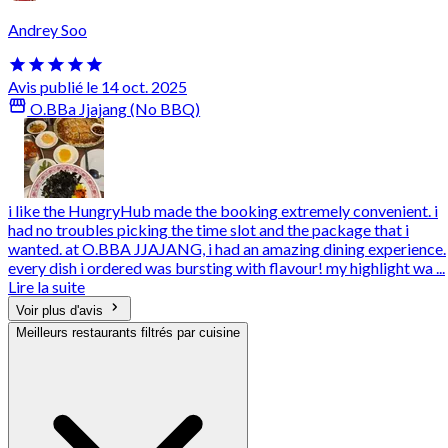
Andrey Soo
Avis publié le 14 oct. 2025
O.BBa Jjajang (No BBQ)
i like the HungryHub made the booking extremely convenient. i
had no troubles picking the time slot and the package that i
wanted. at O.BBA JJAJANG, i had an amazing dining experience.
every dish i ordered was bursting with flavour! my highlight wa ...
Lire la suite
Voir plus d'avis
Meilleurs restaurants filtrés par cuisine