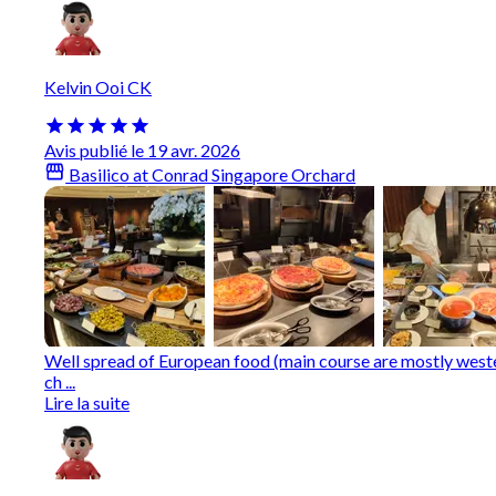
Kelvin Ooi CK
Avis publié le 19 avr. 2026
Basilico at Conrad Singapore Orchard
Well spread of European food (main course are mostly wester
ch ...
Lire la suite