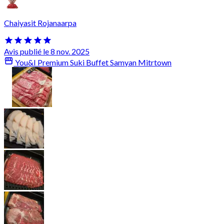
Chaiyasit Rojanaarpa
Avis publié le 8 nov. 2025
You&I Premium Suki Buffet Samyan Mitrtown