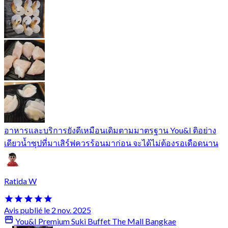
อาหารและบริการยังดีเหมือนเดิมตามมาตรฐาน You&I ติอย่าง
เดียวน้ำซุปที่มาเสิร์ฟควรร้อนมาก่อน จะได้ไม่ต้องรอเดือดนาน
Ratida W
Avis publié le 2 nov. 2025
You&I Premium Suki Buffet The Mall Bangkae