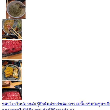
ชอบโปรใหม่มากค่ะ​ รู้สึกคุ้มค่ากว่าเดิม​ มารอบนี้มาชิมบิงซูชาเขีย
ว​ และขาดไม่ได้คือแพนเค้กที่ฝีมือเราทำเอง