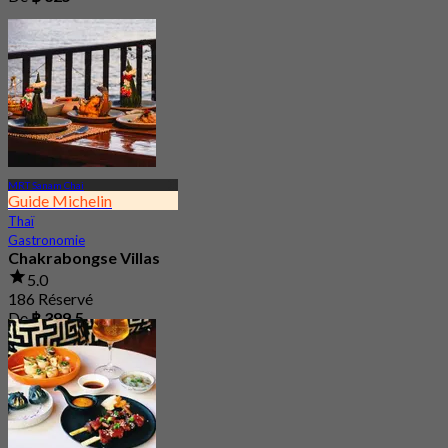
MRT Sanam Chai
Guide Michelin
Thaï
Gastronomie
Chakrabongse Villas
5.0
186 Réservé
De
฿ 399.5