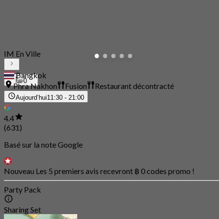
IM En Ville
Bangkok
0
Phra Nakhon
Fusion
Restaurant décontracté
Aujourd’hui
11:30 - 21:00
4.4
(631)
Basé sur la note Google
Nouveau Les 5 premiers avis recevront ฿ 0 codes promo !
Party Pack
Sharing Set