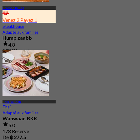
Charoen Krung
Venez 2 Payez 1
Steakhouse
Adapté aux familles
Hump zaabb
4.8
198 Réservé
De
฿ 495
Phra Nakhon
Thaï
Adapté aux familles
Wanwaan.BKK
5.0
178 Réservé
De
฿ 277.5