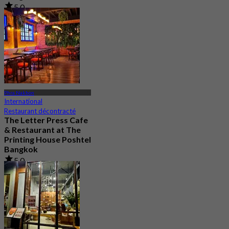
5.0
204 Réservé
De
฿ 622.5
Phra Nakhon
International
Restaurant décontracté
The Letter Press Cafe
& Restaurant at The
Printing House Poshtel
Bangkok
5.0
39 Réservé
De
฿ 622.5