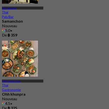
Sao Chingcha
Thaï
Pub/Bar
Samanchon
Nouveau
5.0
De
฿ 359
MRT Sanam Chai
Thaï
Gastronomie
Ohh khunpra
Nouveau
4.5
De
฿ 325