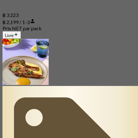
฿ 3 223
฿ 2,199 / 1-3
Prix NET par pack
Livre