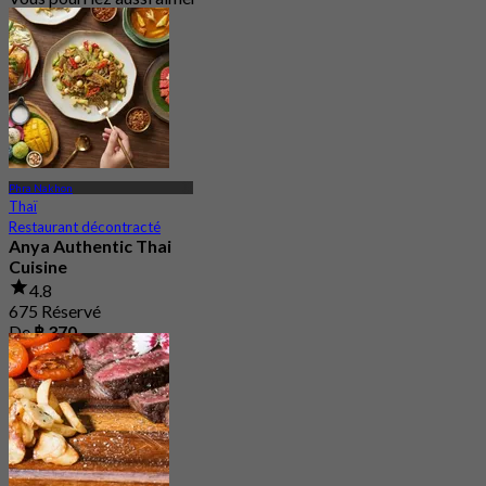
Phra Nakhon
Thaï
Restaurant décontracté
Anya Authentic Thai
Cuisine
4.8
675 Réservé
De
฿ 370