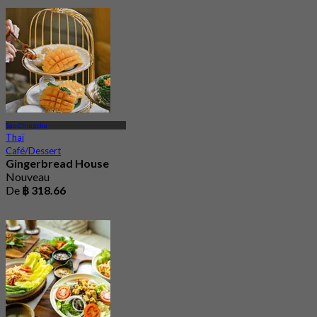
Sao Chingcha
Thaï
Café/Dessert
Gingerbread House
Nouveau
De
฿ 318.66