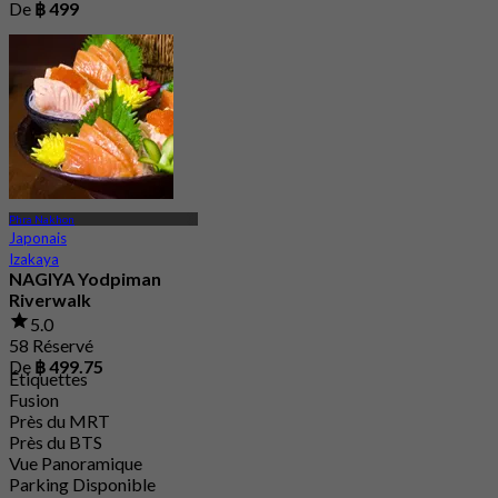
De
฿ 499
Phra Nakhon
Japonais
Izakaya
NAGIYA Yodpiman
Riverwalk
5.0
58 Réservé
De
฿ 499.75
Étiquettes
Fusion
Près du MRT
Près du BTS
Vue Panoramique
Parking Disponible