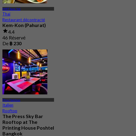
MRT Sam Yot
Thaï
Restaurant décontracté
Kem-Kon (Pahurat)
4.4
46 Réservé
De
฿ 230
Phra Nakhon
Italien
Rooftop
The Press Sky Bar
Rooftop at The
Printing House Poshtel
Bangkok