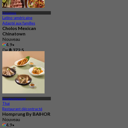
Chinatown
Latino-américaine
Adapté aux familles
Cholos Mexican
Chinatown
Nouveau
4.9
De
฿ 372.5
Samphanthawong
Thaï
Restaurant décontracté
Homprung By BAIHOR
Nouveau
4.9