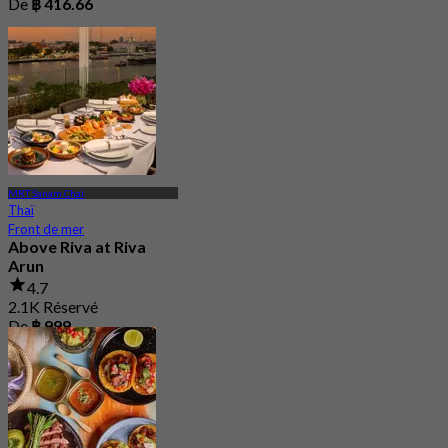
De
฿ 416.66
MRT Sanam Chai
Thaï
Front de mer
Above Riva at Riva
Arun
4.7
2.1K Réservé
De
฿ 999