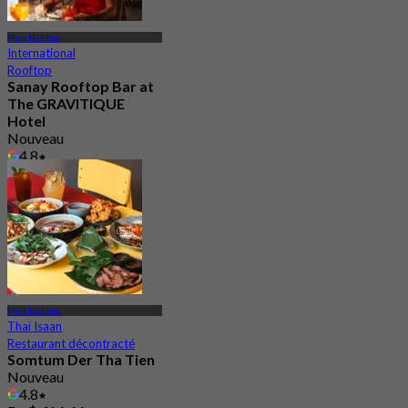
Phra Nakhon
International
Rooftop
Sanay Rooftop Bar at
The GRAVITIQUE
Hotel
Nouveau
4.8
De
฿ 530
Phra Nakhon
Thaï Isaan
Restaurant décontracté
Somtum Der Tha Tien
Nouveau
4.8