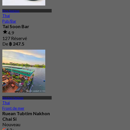
Phra Nakhon
Thaï
Pub/Bar
Tai Soon Bar
4.9
127 Réservé
De
฿ 247.5
Nakhon Pathom
Thaï
Front de mer
Ruean Tubtim Nakhon
Chai Si
Nouveau
4.2