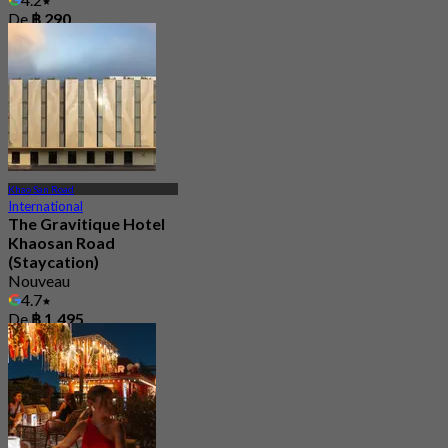
De
฿ 290
Khao San Road
International
The Gravitique Hotel
Khaosan Road
(Staycation)
Nouveau
4.7
De
฿ 1,495