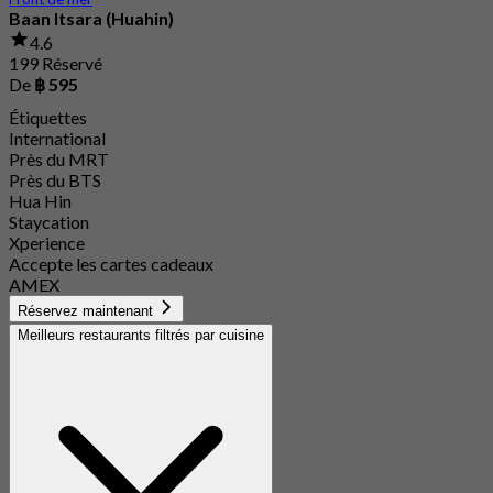
Baan Itsara (Huahin)
4.6
199 Réservé
De
฿ 595
Étiquettes
International
Près du MRT
Près du BTS
Hua Hin
Staycation
Xperience
Accepte les cartes cadeaux
AMEX
Réservez maintenant
Meilleurs restaurants filtrés par cuisine