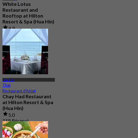
White Lotus
Restaurant and
Rooftop at Hilton
Resort & Spa (Hua Hin)
4.9
3.3K Réservé
De
฿ 700
Hua Hin
Thaï
Restaurant d'hôtel
Chay Had Restaurant
at Hilton Resort & Spa
(Hua Hin)
5.0
118 Réservé
De
฿ 2,250