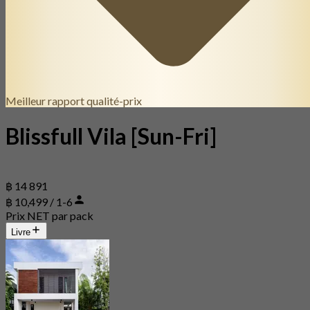
Meilleur rapport qualité-prix
Blissfull Vila [Sun-Fri]
฿ 14 891
฿ 10,499 / 1-6
Prix NET par pack
Livre