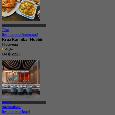
Hua Hin
Thaï
Restaurant décontracté
Krua Kannikar Huahin
Nouveau
4.0
De
฿ 222.5
Hua Hin
International
Restaurant d'hôtel