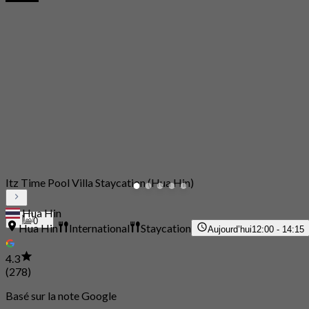
Itz Time Pool Villa Staycation (Hua Hin)
Hua Hin
0
Hua Hin
International
Staycation
Aujourd’hui
12:00 - 14:15
4.3
(278)
Basé sur la note Google