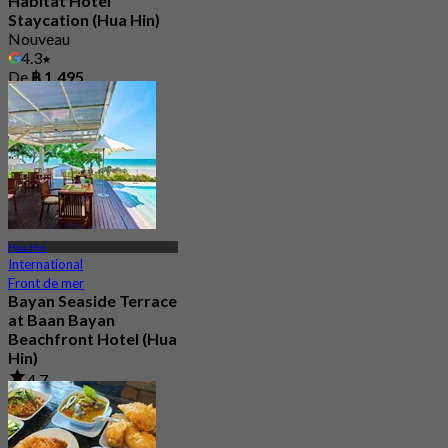
Habitat Hotel
Staycation (Hua Hin)
Nouveau
4.3
De
฿ 1,495
Hua Hin
International
Front de mer
Bayan Seaside Terrace
at Baan Bayan
Beachfront Hotel (Hua
Hin)
4.7
221 Réservé
De
฿ 585