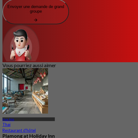
Envoyer une demande de grand
groupe
Vous pourriez aussi aimer
Hua Hin
Thaï
Restaurant d'hôtel
Plamong at Holiday Inn