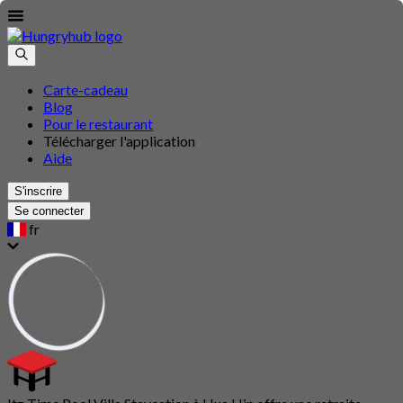
Carte-cadeau
Blog
Pour le restaurant
Télécharger l'application
Aide
S'inscrire
Se connecter
fr