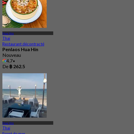
Hua Hin
Thaï
Restaurant décontracté
Penlaos Hua Hin
Nouveau
4.7
De
฿ 262.5
Hua Hin
Thaï
Front de mer