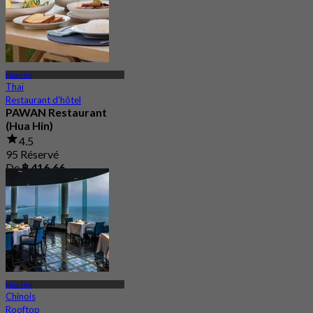
Hua Hin
Thaï
Restaurant d'hôtel
PAWAN Restaurant
(Hua Hin)
4.5
95 Réservé
De
฿ 416.66
Hua Hin
Chinois
Rooftop