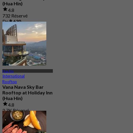
(Hua Hin)
4.8
732 Réservé
De
฿ 630
Hua Hin
International
Rooftop
Vana Nava Sky Bar
Rooftop at Holiday Inn
(Hua Hin)
4.8
2.7K Réservé
De
฿ 647.5