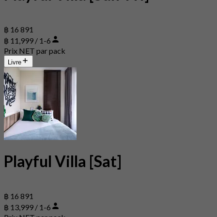
฿ 16 891
฿ 11,999 / 1-6
Prix NET par pack
Livre
Playful Villa [Sat]
฿ 16 891
฿ 13,999 / 1-6