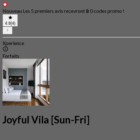
Nouveau Les 5 premiers avis recevront ฿ 0 codes promo !
4.8
(4)
Xperience
Forfaits
Joyful Vila [Sun-Fri]