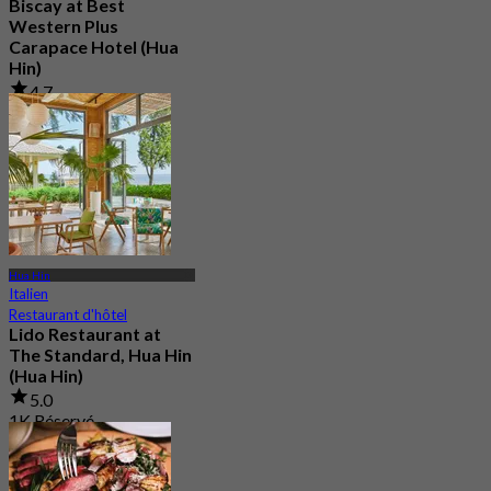
Biscay at Best
Western Plus
Carapace Hotel (Hua
Hin)
4.7
79 Réservé
De
฿ 425
Hua Hin
Italien
Restaurant d'hôtel
Lido Restaurant at
The Standard, Hua Hin
(Hua Hin)
5.0
1K Réservé
De
฿ 595