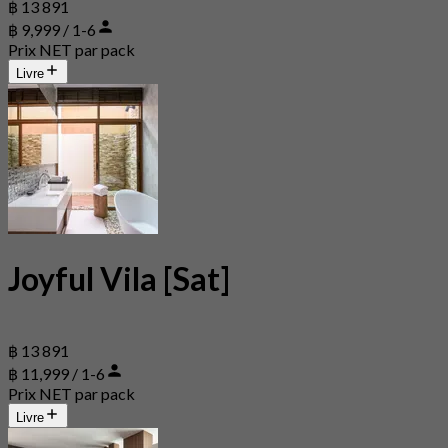
฿ 13 891
฿ 9,999 / 1-6
Prix NET par pack
Livre
Joyful Vila [Sat]
฿ 13 891
฿ 11,999 / 1-6
Prix NET par pack
Livre