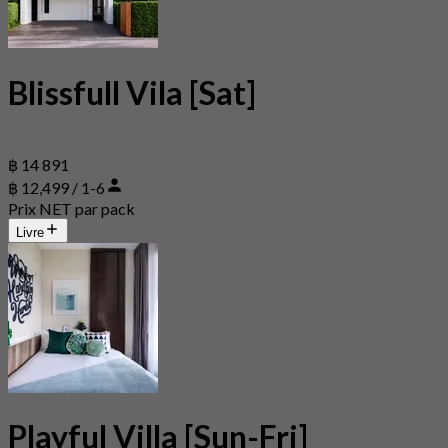
Blissfull Vila [Sat]
฿ 14 891
฿ 12,499 / 1-6
Prix NET par pack
Livre
Playful Villa [Sun-Fri]