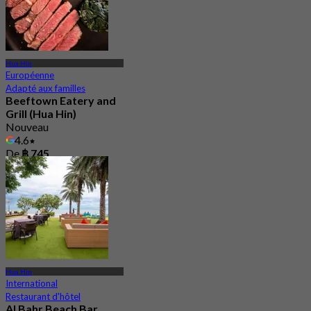
Hua Hin
Européenne
Adapté aux familles
Beeftown Eatery and
Grill (Hua Hin)
Nouveau
4.6
De
฿ 745
Hua Hin
International
Restaurant d'hôtel
Al Bahr Beach Bar