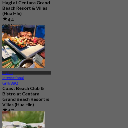
Hagi at Centara Grand
Beach Resort & Villas
(Hua Hin)
4.4
124 Réservé
De
฿ 747.5
Hua Hin
International
Grill/BBQ
Coast Beach Club &
Bistro at Centara
Grand Beach Resort &
Villas (Hua Hin)
4.7
357 Réservé
De
฿ 615