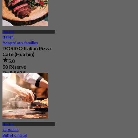
Hua Hin
Italien
Adapté aux familles
DORIGO Italian Pizza
Cafe (Hua hin)
5.0
58 Réservé
De
฿ 562.5
Hua Hin
Japonais
Buffet d'hôtel