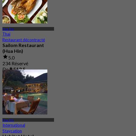
Hua Hin
Thaï
Restaurant décontracté
Sailom Restaurant
(Hua Hin)
5.0
234 Réservé
De
฿ 512.5
Hua Hin
International
Staycation