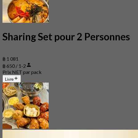
Sharing Set pour 2 Personnes
฿ 1 081
฿ 650 / 1-2
Prix NET par pack
Livre