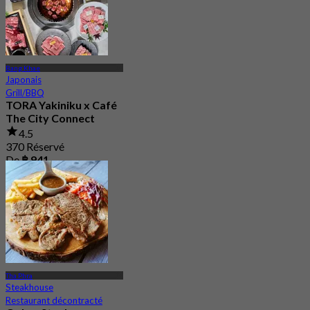
Bang Khae
Japonais
Grill/BBQ
TORA Yakiniku x Café
The City Connect
4.5
370 Réservé
De
฿ 941
Tha Phra
Steakhouse
Restaurant décontracté