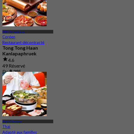
MRT Bang Khae
Coréen
Restaurant décontracté
Tong Tong Haan
Kanlapaphruek
4.6
49 Réservé
De
฿ 295
Phasi Charoen
Thaï
Adapté aux familles