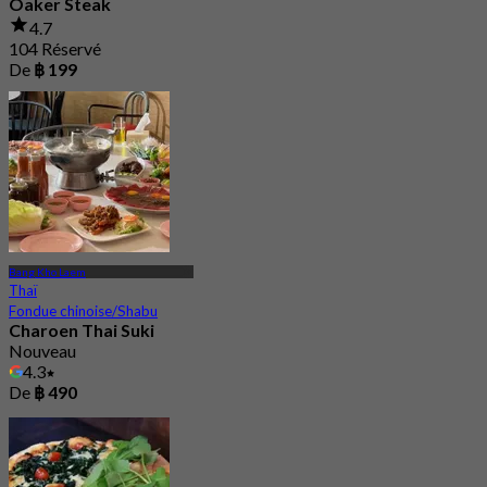
Oaker Steak
4.7
104 Réservé
De
฿ 199
Bang Kho Laem
Thaï
Fondue chinoise/Shabu
Charoen Thai Suki
Nouveau
4.3
De
฿ 490