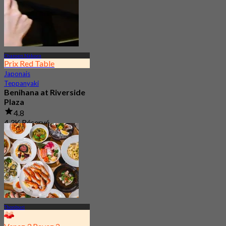
Charoen Nakorn
Prix Red Table
Japonais
Teppanyaki
Benihana at Riverside
Plaza
4.8
4.3K Réservé
De
฿ 550
Thonburi