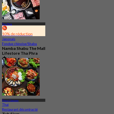
Tha Phra
10% de réduction
Japonais
Fondue chinoise/Shabu
Namba Shabu The Mall
Lifestore Tha Phra
4.8
1.6K Réservé
De
฿ 268
Phasi Charoen
Thaï
Restaurant décontracté
Zab Siam