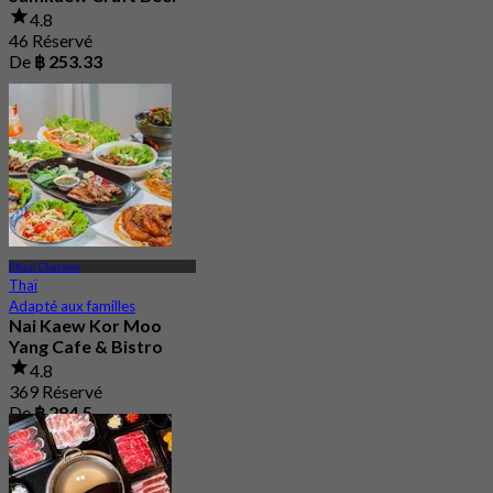
4.8
46 Réservé
De
฿ 253.33
Phasi Charoen
Thaï
Adapté aux familles
Nai Kaew Kor Moo
Yang Cafe​ & Bistro
4.8
369 Réservé
De
฿ 284.5