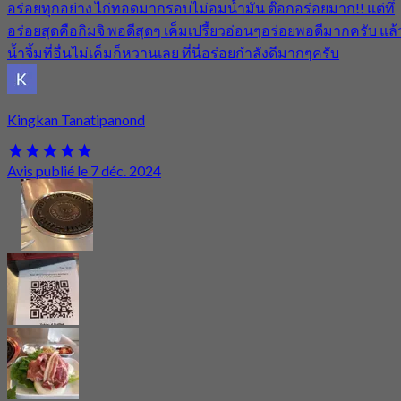
อร่อยทุกอย่าง ไก่ทอดมากรอบไม่อมน้ำมัน ต๊อกอร่อยมาก!! แต่ทึ่
อร่อยสุดคือกิมจิ พอดีสุดๆ เค็มเปรี้ยวอ่อนๆอร่อยพอดีมากครับ แล้
น้ำจิ้มที่อื่นไม่เค็มก็หวานเลย ที่นี่อร่อยกำลังดีมากๆครับ
Kingkan Tanatipanond
Avis publié le 7 déc. 2024