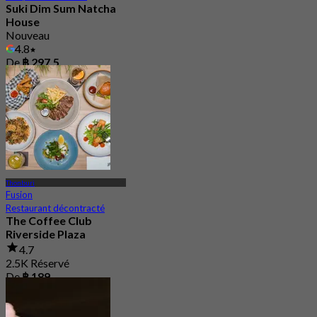
Suki Dim Sum Natcha
House
Nouveau
4.8
De
฿ 297.5
Thonburi
Fusion
Restaurant décontracté
The Coffee Club
Riverside Plaza
4.7
2.5K Réservé
De
฿ 189