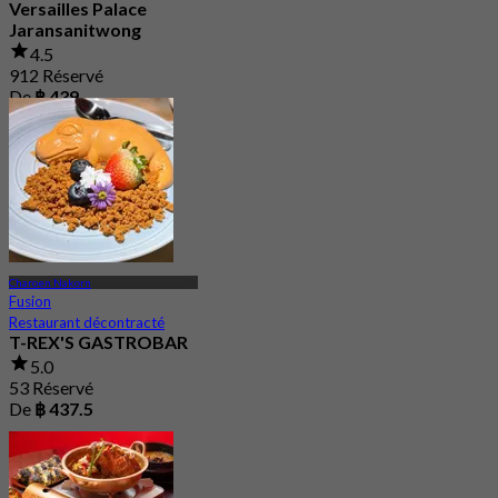
Versailles Palace
Jaransanitwong
4.5
912 Réservé
De
฿ 439
Charoen Nakorn
Fusion
Restaurant décontracté
T-REX'S GASTROBAR
5.0
53 Réservé
De
฿ 437.5