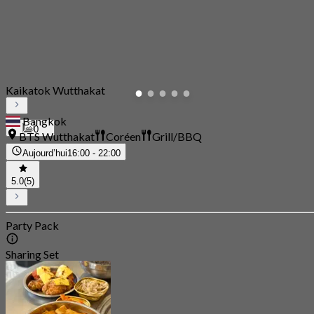
Kaikatok Wutthakat
Bangkok
0
BTS Wutthakat
Coréen
Grill/BBQ
Aujourd’hui
16:00 - 22:00
5.0
(5)
Party Pack
Sharing Set