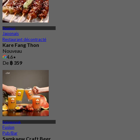
Thonburi
Japonais
Restaurant décontracté
Kare Fang Thon
Nouveau
4.6
De
฿ 359
Kalapapruek
Fusion
Pub/Bar
Samkaew Craft Beer