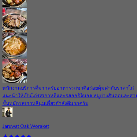
พนักงานบริการดีมากครับอาหารรสชาติอร่อยคุ้มค่ากับราคาไก่
แนะนำให้เป็นไก่รสเกาหลีและรสออริจินอล หมูย่างสันคอและสา
ชั้นหมักรสเกาหลีนุ่มเคี้ยวกำลังดีมากครับ
Jaruwat Oak Woraket