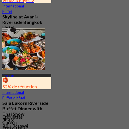
Venez 3 Payez 2
International
Buffet
Skyline at Avani+
Riverside Bangkok
Hotel
4.6
2.3K Réservé
De
฿ 450
Thonburi
52% de réduction
International
Buffet d'hôtel
Sala Lakorn Riverside
Buffet Dinner with
Thai Show
Étiquettes
4.8
Coréen
3.8K Réservé
Près du MRT