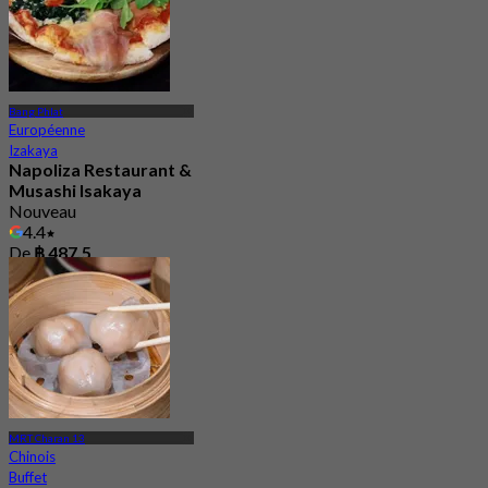
Bang Phlat
Européenne
Izakaya
Napoliza Restaurant &
Musashi Isakaya
Nouveau
4.4
De
฿ 487.5
MRT Charan 13
Chinois
Buffet