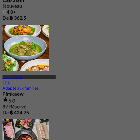
Nouveau
4.8
De
฿ 362.5
Phasi Charoen
Thaï
Adapté aux familles
Pimkaew
5.0
87 Réservé
De
฿ 424.75