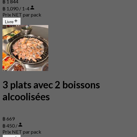
฿ 1 844
฿ 1,090 / 1-4
Prix NET par pack
Livre
3 plats avec 2 boissons
alcoolisées
฿ 669
฿ 450 /
Prix NET par pack