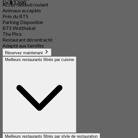
De
฿ 1,500
Accès fauteuil roulant
Animaux acceptés
Près du BTS
Parking Disponible
BTS Wutthakat
Tha Phra
Restaurant décontracté
Adapté aux familles
Réservez maintenant
Meilleurs restaurants filtrés par cuisine
Meilleurs restaurants filtrés par style de restauration