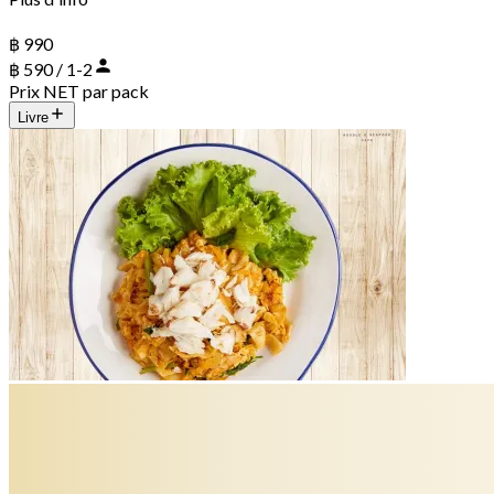
฿ 990
฿ 590 / 1-2
Prix NET par pack
Livre