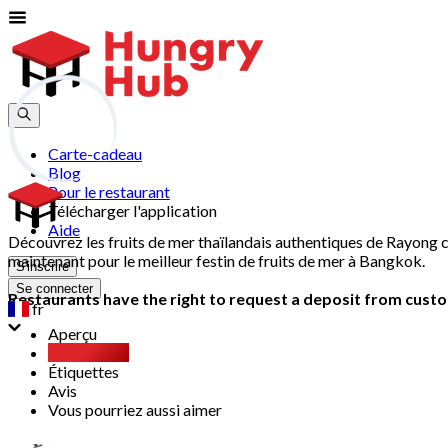
Carte-cadeau
Blog
Pour le restaurant
Télécharger l'application
Aide
Découvrez les fruits de mer thaïlandais authentiques de Rayong
maintenant pour le meilleur festin de fruits de mer à Bangkok.
S'inscrire
Se connecter
Restaurants have the right to request a deposit from custom
fr
Aperçu
Party Pack
Étiquettes
Avis
Vous pourriez aussi aimer