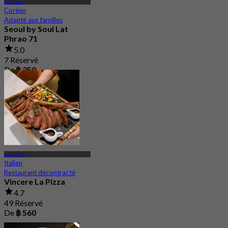
Ladprao
Coréen
Adapté aux familles
Seoul by Soul Lat
Phrao 71
5.0
7 Réservé
De
฿ 350
Ladphrao
Italien
Restaurant décontracté
Vincere La Pizza
4.7
49 Réservé
De
฿ 560