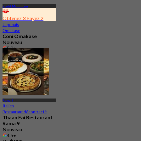
Pradit Manutham
Obtenez 3 Payez 2
Japonais
Omakase
Coni Omakase
Nouveau
5.0
De
฿ 2,732.66
Rama 9
Italien
Restaurant décontracté
Thaan Fai Restaurant
Rama 9
Nouveau
4.5