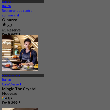
Ladprao
Italien
Restaurant de centre
commercial
O'pazzo
5.0
65 Réservé
De
฿ 897.5
Kaset Nawamin
Italien
Café/Dessert
Mingle The Crystal
Nouveau
4.8
De
฿ 399.5