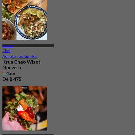
Ladprao
Thaï
Adapté aux familles
Krua Chao Wiset
Nouveau
4.6
De
฿ 475