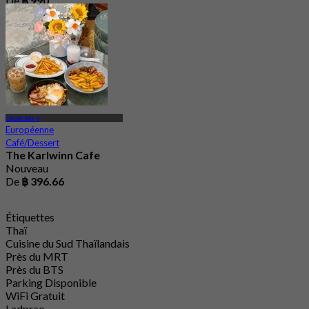
De
฿ 990
Chokchai 4
Européenne
Café/Dessert
The Karlwinn Cafe
Nouveau
De
฿ 396.66
Étiquettes
Thaï
Cuisine du Sud Thaïlandais
Près du MRT
Près du BTS
Parking Disponible
WiFi Gratuit
Ladprao