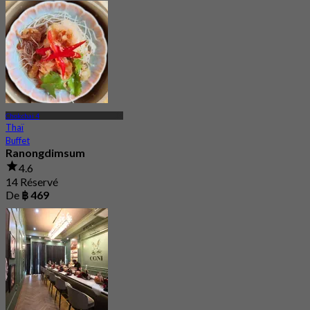
Chokchai 4
Thaï
Buffet
Ranongdimsum
4.6
14 Réservé
De
฿ 469