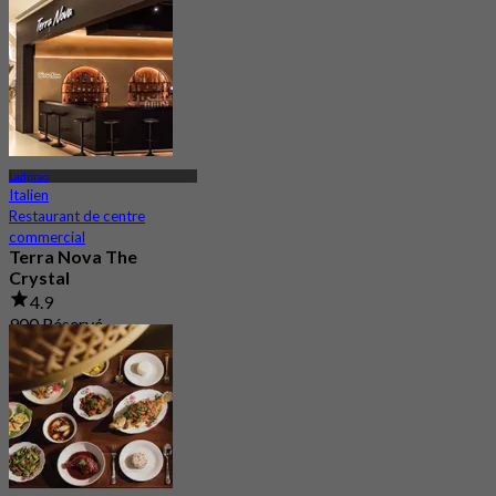
Ladprao
Italien
Restaurant de centre
commercial
Terra Nova The
Crystal
4.9
900 Réservé
De
฿ 425