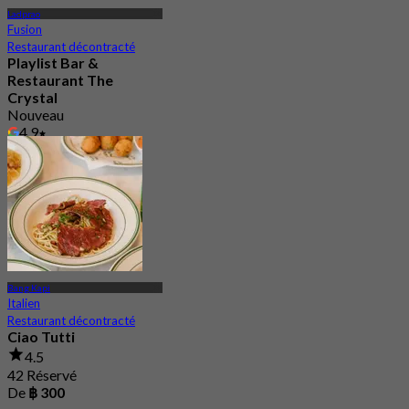
Ladprao
Fusion
Restaurant décontracté
Playlist Bar &
Restaurant The
Crystal
Nouveau
4.9
De
฿ 496.66
Bang Kapi
Italien
Restaurant décontracté
Ciao Tutti
4.5
42 Réservé
De
฿ 300