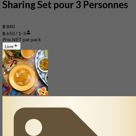
Sharing Set pour 3 Personnes
฿ 840
฿ 650 / 1-3
Prix NET par pack
Livre