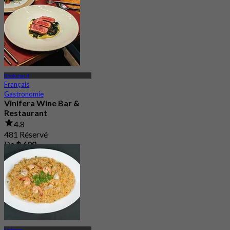
Chokchai 4
Français
Gastronomie
Vinifera Wine Bar &
Restaurant
4.8
481 Réservé
De
฿ 699
Ladprao