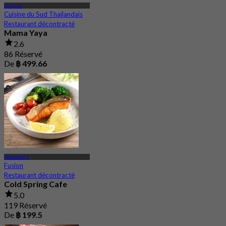
Ladprao
Cuisine du Sud Thaïlandais
Restaurant décontracté
Mama Yaya
2.6
86 Réservé
De
฿ 499.66
Chokchai 4
Fusion
Restaurant décontracté
Cold Spring Cafe
5.0
119 Réservé
De
฿ 199.5