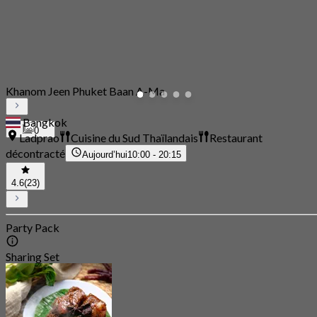
Khanom Jeen Phuket Baan A-Ma
Bangkok
0
Ladprao
Cuisine du Sud Thaïlandais
Restaurant
décontracté
Aujourd’hui
10:00 - 20:15
4.6
(23)
Party Pack
Sharing Set