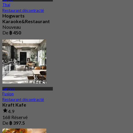
Thaï
Restaurant décontracté
Hogwarts
Karaoke&Restaurant
Nouveau
De
฿ 450
Ladphrao
Fusion
Restaurant décontracté
Kraft Kafe
4.9
168 Réservé
De
฿ 397.5