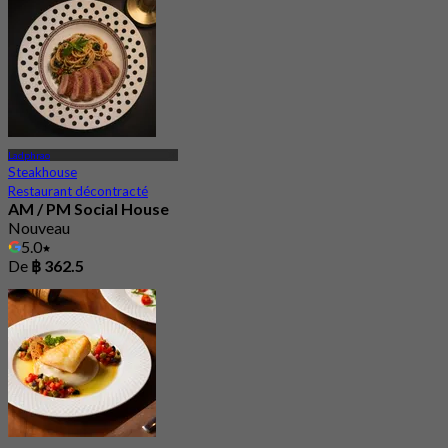
Ladphrao
Steakhouse
Restaurant décontracté
AM / PM Social House
Nouveau
5.0
De
฿ 362.5