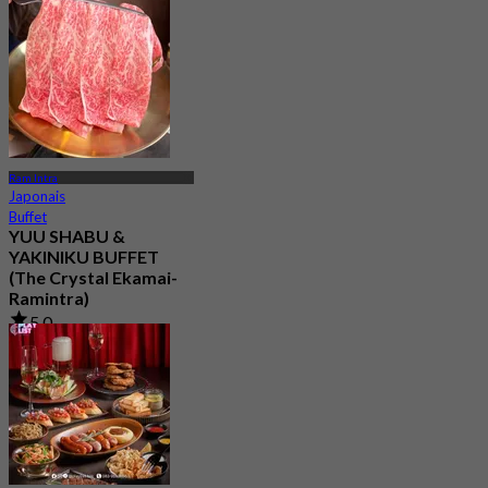
Ram Intra
Japonais
Buffet
YUU SHABU &
YAKINIKU BUFFET
(The Crystal Ekamai-
Ramintra)
5.0
316 Réservé
De
฿ 550