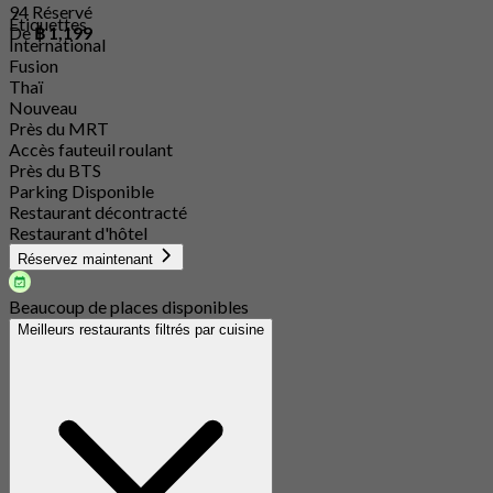
94 Réservé
Étiquettes
De
฿ 1,199
International
Fusion
Thaï
Nouveau
Près du MRT
Accès fauteuil roulant
Près du BTS
Parking Disponible
Restaurant décontracté
Restaurant d'hôtel
Réservez maintenant
Beaucoup de places disponibles
Meilleurs restaurants filtrés par cuisine