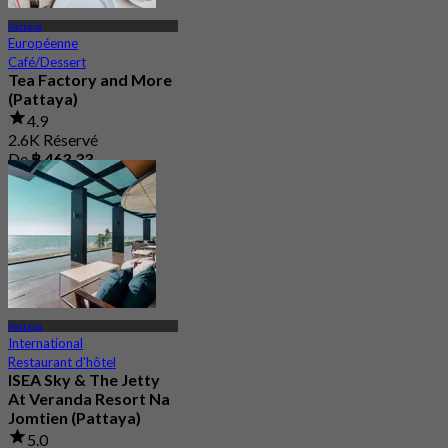
Pattaya
Européenne
Café/Dessert
Tea Factory and More
(Pattaya)
4.9
2.6K Réservé
De
฿ 463.33
Pattaya
International
Restaurant d'hôtel
ISEA Sky & The Jetty
At Veranda Resort Na
Jomtien (Pattaya)
5.0