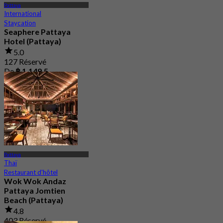
Pattaya
International
Staycation
Seaphere Pattaya
Hotel (Pattaya)
5.0
127 Réservé
De
฿ 1,149.5
Pattaya
Thaï
Restaurant d'hôtel
Wok Wok Andaz
Pattaya Jomtien
Beach (Pattaya)
4.8
403 Réservé