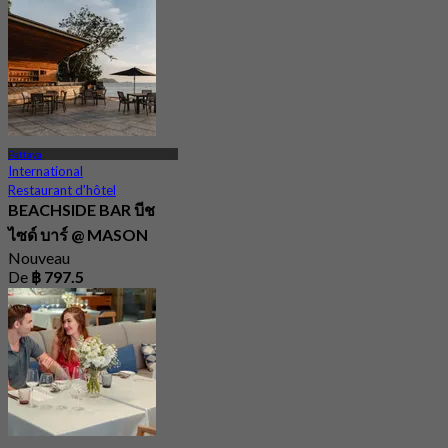
Pattaya
International
Restaurant d'hôtel
BEACHSIDE BAR บีช
ไซด์ บาร์ @ MASON
Nouveau
De
฿ 797.5