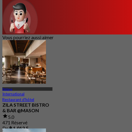
Vous pourriez aussi aimer
Pattaya
International
Restaurant d'hôtel
ZILA STREET BISTRO
& BAR @MASON
5.0
471 Réservé
De
฿ 1,012.5