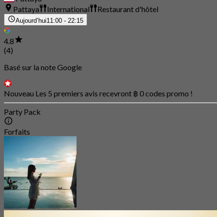
Pattaya
International
Restaurant d'hôtel
Aujourd’hui
11:00 - 22:15
4.8
(4)
Basé sur la note Google
Nouveau Les 5 premiers avis recevront ฿ 0 codes promo !
Party Pack
Forfaits