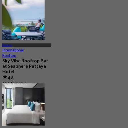
229 Réservé
De
฿ 972.5
Pattaya
International
Rooftop
Sky Vibe Rooftop Bar
at Seaphere Pattaya
Hotel
4.6
421 Réservé
De
฿ 495