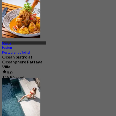
De
฿ 625
Pattaya
Fusion
Restaurant d'hôtel
Ocean bistro at
Oceanphere Pattaya
Villa
5.0
145 Réservé
De
฿ 712.5