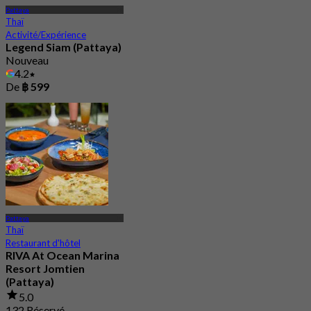
Pattaya
Thaï
Activité/Expérience
Legend Siam (Pattaya)
Nouveau
4.2
De
฿ 599
Pattaya
Thaï
Restaurant d'hôtel
RIVA At Ocean Marina
Resort Jomtien
(Pattaya)
5.0
132 Réservé