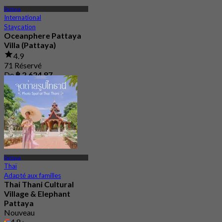
Pattaya
International
Staycation
Oceanphere Pattaya
Villa (Pattaya)
4.9
71 Réservé
De
฿ 2,624.87
Pattaya
Thaï
Adapté aux familles
Thai Thani Cultural
Village & Elephant
Pattaya
Nouveau
4.8