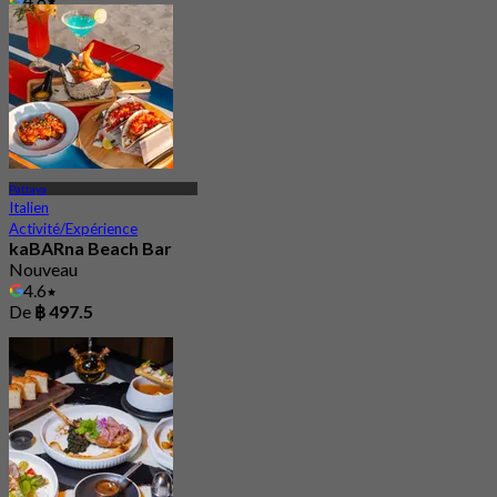
De
฿ 499
Pattaya
Italien
Activité/Expérience
kaBARna Beach Bar
Nouveau
4.6
De
฿ 497.5