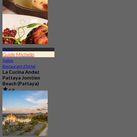
De
฿ 795
Pattaya
Guide Michelin
Italien
Restaurant d'hôtel
La Cucina Andaz
Pattaya Jomtien
Beach (Pattaya)
4.8
329 Réservé
De
฿ 895