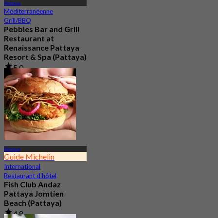
Pattaya
Méditerranéenne
Grill/BBQ
Pebbles Bar and Grill
Restaurant at
Renaissance Pattaya
Resort & Spa (Pattaya)
5.0
322 Réservé
De
฿ 699
Pattaya
Guide Michelin
International
Restaurant d'hôtel
Fish Club Andaz
Pattaya Jomtien
Beach (Pattaya)
4.8