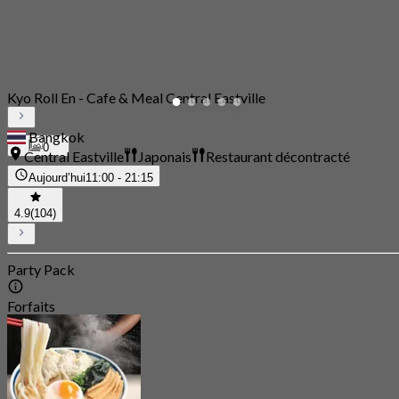
Kyo Roll En - Cafe & Meal Central Eastville
Bangkok
0
Central Eastville
Japonais
Restaurant décontracté
Aujourd’hui
11:00 - 21:15
4.9
(104)
Party Pack
Forfaits