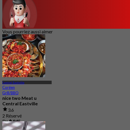
Vous pourriez aussi aimer
Central Eastville
Coréen
Grill/BBQ
nice two Meat u
Central Eastville
3.6
2 Réservé
De
฿ 845