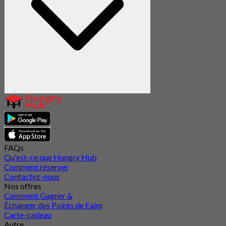
FAQs
Qu'est-ce que Hungry Hub
Comment réserver
Contactez-nous
Nos offres
Comment Gagner &
Échanger des Points de Faim
Carte-cadeau
Autre