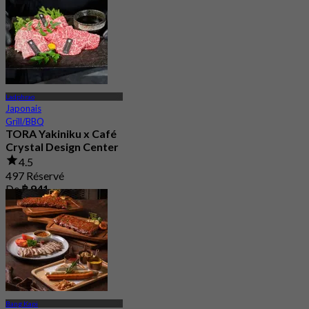
Ladphrao
Japonais
Grill/BBQ
TORA Yakiniku x Café
Crystal Design Center
4.5
497 Réservé
De
฿ 941
Bang Kapi