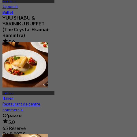
Ram Intra
Japonais
Buffet
YUU SHABU &
YAKINIKU BUFFET
(The Crystal Ekamai-
Ramintra)
5.0
294 Réservé
De
฿ 550
Ladprao
Italien
Restaurant de centre
commercial
O'pazzo
5.0
65 Réservé
De
฿ 897.5