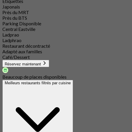
Étiquettes
Japonais
Près du MRT
Près du BTS
Parking Disponible
Central Eastville
Ladprao
Ladphrao
Restaurant décontracté
Adapté aux familles
Café/Dessert
Réservez maintenant
Beaucoup de places disponibles
Meilleurs restaurants filtrés par cuisine