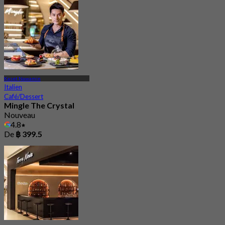
Kaset Nawamin
Italien
Café/Dessert
Mingle The Crystal
Nouveau
4.8
De
฿ 399.5