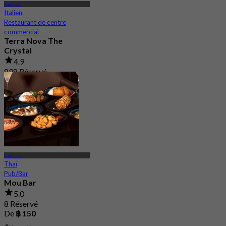
Ladprao
Italien
Restaurant de centre
commercial
Terra Nova The
Crystal
4.9
898 Réservé
De
฿ 425
Ladprao
Thaï
Pub/Bar
Mou Bar
5.0
8 Réservé
De
฿ 150