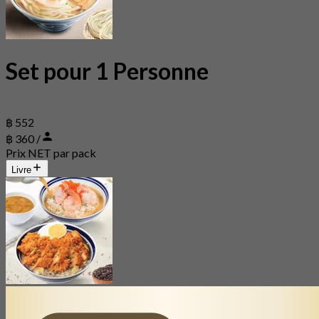
Set pour 1 Personne
฿ 552
฿ 360 /
Prix NET par pack
Livre