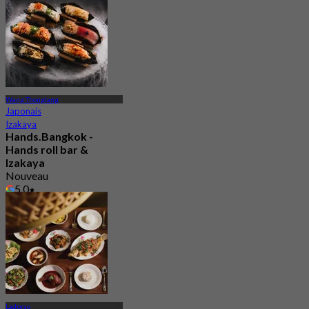
Wang Thonglang
Japonais
Izakaya
Hands.Bangkok -
Hands roll bar &
Izakaya
Nouveau
5.0
De
฿ 888
Ladprao