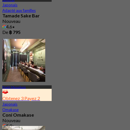
Ladphrao
Japonais
Adapté aux familles
Tamade Sake Bar
Nouveau
4.6
De
฿ 795
Pradit Manutham
Obtenez 3 Payez 2
Japonais
Omakase
Coni Omakase
Nouveau
5.0