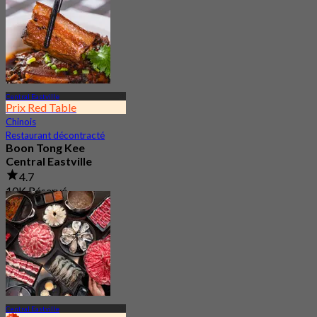
Central Eastville
Prix Red Table
Chinois
Restaurant décontracté
Boon Tong Kee
Central Eastville
4.7
10K Réservé
De
฿ 362.5
Central Eastville