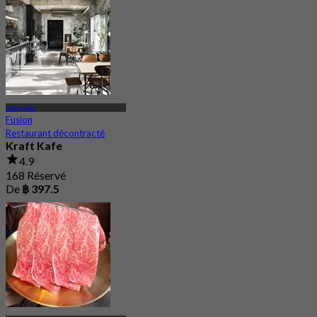
De
฿ 2,732.66
Ladphrao
Fusion
Restaurant décontracté
Kraft Kafe
4.9
168 Réservé
De
฿ 397.5