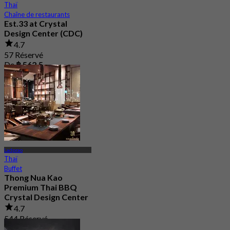
Thaï
Chaîne de restaurants
Est.33 at Crystal
Design Center (CDC)
4.7
57 Réservé
De
฿ 562.5
Ladprao
Thaï
Buffet
Thong Nua Kao
Premium Thai BBQ
Crystal Design Center
4.7
544 Réservé
De
฿ 529