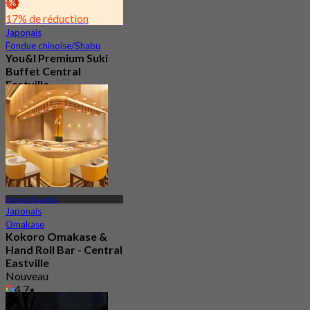
17% de réduction
Japonais
Fondue chinoise/Shabu
You&I Premium Suki
Buffet Central
Eastville
4.7
2.5K Réservé
De
฿ 498
Central Eastville
Japonais
Omakase
Kokoro Omakase &
Hand Roll Bar - Central
Eastville
Nouveau
4.7
De
฿ 1,290