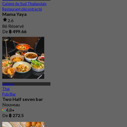
Cuisine du Sud Thaïlandais
Restaurant décontracté
Mama Yaya
2.6
86 Réservé
De
฿ 499.66
Ladphrao
Thaï
Pub/Bar
Two Half seven bar
Nouveau
4.8
De
฿ 272.5