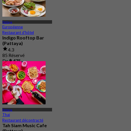
Pattaya
Européenne
Restaurant d'hôtel
Indigo Rooftop Bar
(Pattaya)
4.3
85 Réservé
De
฿ 475
Pattaya
Thaï
Restaurant décontracté
Tah Siam Music Cafe
(Pattaya)