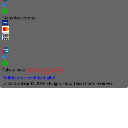
Nous Acceptons
Suivez-nous
Politique de confidentialité
Droit d'auteur © 2026 Hungry Hub. Tous droits réservés.
Connection
is
unstable