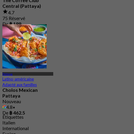
The Coffee Club
Central (Pattaya)
4.7
75 Réservé
De
฿ 189
Pattaya
Latino-américaine
Adapté aux familles
Cholos Mexican
Pattaya
Nouveau
4.8
De
฿ 462.5
Étiquettes
Italien
International
Fusion