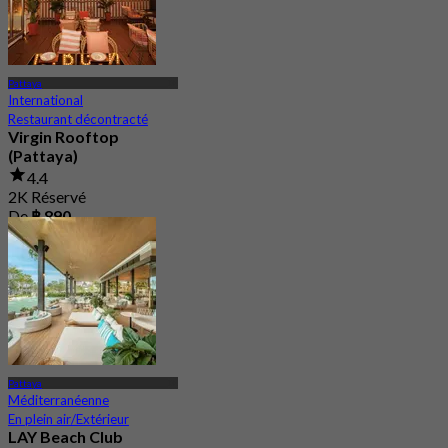
Pattaya
International
Restaurant décontracté
Virgin Rooftop
(Pattaya)
4.4
2K Réservé
De
฿ 890
Pattaya
Méditerranéenne
En plein air/Extérieur
LAY Beach Club