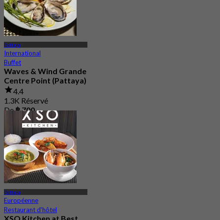
Pattaya
International
Buffet
Waves & Wind Grande
Centre Point (Pattaya)
4.4
1.3K Réservé
De
฿ 700
Pattaya
Européenne
Restaurant d'hôtel
XSO Kitchen at Best