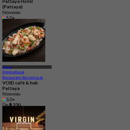
Pattaya Hotel
(Pattaya)
Nouveau
5.0
De
฿ 450
Pattaya
International
Restaurant décontracté
VOID café & hub
Pattaya
Nouveau
5.0
De
฿ 230