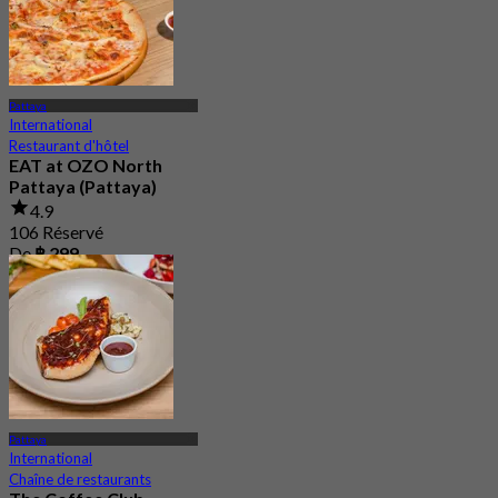
Pattaya
International
Restaurant d'hôtel
EAT at OZO North
Pattaya (Pattaya)
4.9
106 Réservé
De
฿ 299
Pattaya
International
Chaîne de restaurants