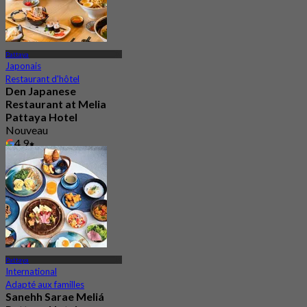
Pattaya
Japonais
Restaurant d'hôtel
Den Japanese
Restaurant at Melia
Pattaya Hotel
Nouveau
4.9
De
฿ 499
Pattaya
International
Adapté aux familles
Sanehh Sarae Meliá