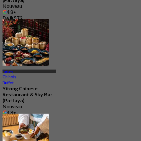
Nouveau
4.8
De
฿ 572
Pattaya
Chinois
Buffet
Yitong Chinese
Restaurant & Sky Bar
(Pattaya)
Nouveau
4.8
De
฿ 666.66