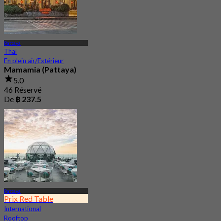
Pattaya
Thaï
En plein air/Extérieur
Mamamia (Pattaya)
5.0
46 Réservé
De
฿ 237.5
Pattaya
Prix Red Table
International
Rooftop