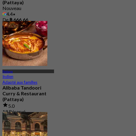
(Pattaya)
Nouveau
4.4
De
฿ 666.66
Pattaya
Indien
Adapté aux familles
Alibaba Tandoori
Curry & Restaurant
(Pattaya)
5.0
19 Réservé
De
฿ 497.5