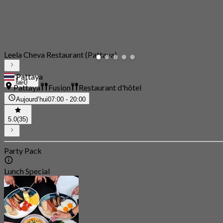
Leela Cheva Restaurant (Pattaya)
Pattaya
0
Pattaya
Fusion
Restaurant d'hôtel
Aujourd’hui
07:00 - 20:00
5.0
(35)
Party Pack
Lunch Special