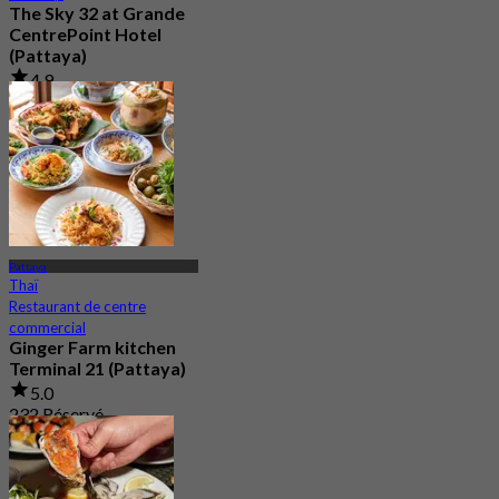
The Sky 32 at Grande
CentrePoint Hotel
(Pattaya)
4.9
11.7K Réservé
De
฿ 980
Pattaya
Thaï
Restaurant de centre
commercial
Ginger Farm kitchen
Terminal 21 (Pattaya)
5.0
232 Réservé
De
฿ 622.5