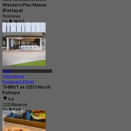
Western Plus Nexen
(Pattaya)
Nouveau
De
฿ 362.5
Pattaya
International
Restaurant d'hôtel
THIRST at OZO North
Pattaya
4.6
110 Réservé
De
฿ 569