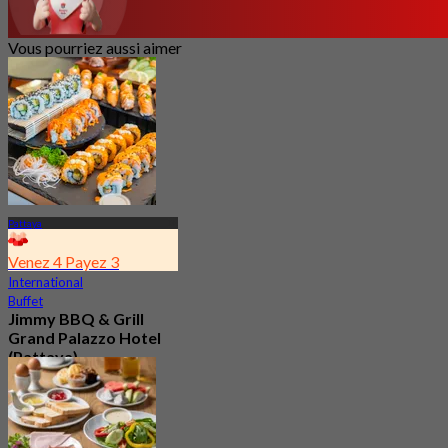
Vous pourriez aussi aimer
Pattaya
Venez 4 Payez 3
International
Buffet
Jimmy BBQ & Grill
Grand Palazzo Hotel
(Pattaya)
4.1
306 Réservé
De
฿ 599.25