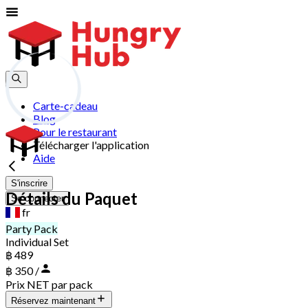
Carte-cadeau
Blog
Pour le restaurant
Télécharger l'application
Aide
S'inscrire
Détails du Paquet
Se connecter
fr
Party Pack
Individual Set
฿ 489
฿ 350 /
Prix NET par pack
Réservez maintenant