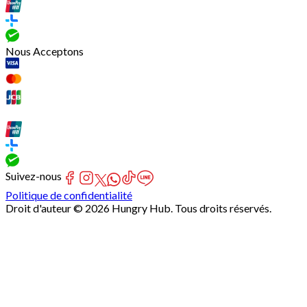
Nous Acceptons
Suivez-nous
Politique de confidentialité
Droit d'auteur © 2026 Hungry Hub. Tous droits réservés.
Failed
connect
to
server