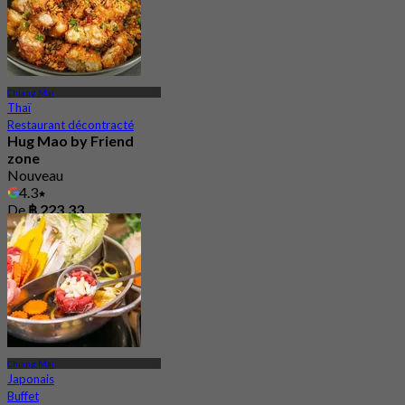
Chiang Mai
Thaï
Restaurant décontracté
Hug Mao by Friend
zone
Nouveau
4.3
De
฿ 223.33
Chiang Mai
Japonais
Buffet