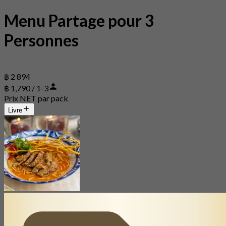
Menu Partage pour 3
Personnes
฿ 2 894
฿ 1,790 / 1-3
Prix NET par pack
Livre