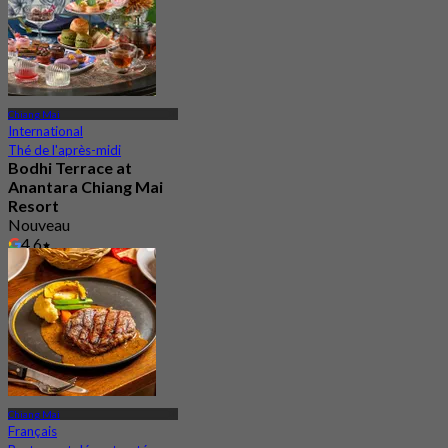
Chiang Mai
International
Thé de l'après-midi
Bodhi Terrace at
Anantara Chiang Mai
Resort
Nouveau
4.6
De
฿ 1,056.5
Chiang Mai
Français