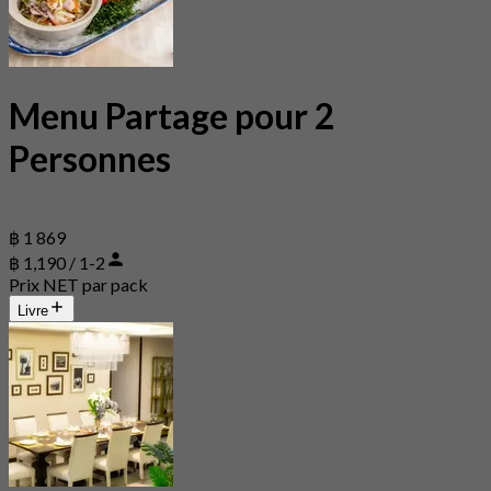
Menu Partage pour 2
Personnes
฿ 1 869
฿ 1,190 / 1-2
Prix NET par pack
Livre