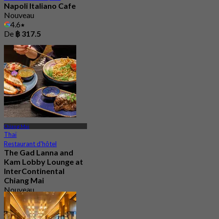
Napoli Italiano Cafe
Nouveau
4.6
De
฿ 317.5
Chiang Mai
Thaï
Restaurant d'hôtel
The Gad Lanna and
Kam Lobby Lounge at
InterContinental
Chiang Mai
Nouveau
4.9
De
฿ 625