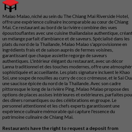
Malao Malao, niché au sein du The Chiang Mai Riverside Hotel,
offre une expérience culinaire incomparable au cœur de Chiang
Mai. Ce restaurant au bord de la rivière combine des vues
époustouflantes avec une cuisine thaïlandaise authentique, créan
un mélange parfait d'ambiance et de saveurs. Spécialisé dans les
plats du nord de la Thaïlande, Malao Malao s'approvisionne en
ingrédients frais et de saison auprès de fermes voisines,
garantissant que chaque assiette regorge de saveurs
authentiques. L'intérieur élégant du restaurant, avec un décor
Lanna traditionnel et des touches modernes, offre une atmosphè
sophistiquée et accueillante. Les plats signature incluent le Khao
Soi, une soupe de nouilles au curry de coco crémeuse, et le Sai Ou
une saucisse épicée du nord de la Thaïlande. Avec son cadre
pittoresque le long de la rivière Ping, Malao Malao propose des
options de places assises intérieures et extérieures, parfaites pou
des dîners romantiques ou des célébrations en groupe. Le
personnel attentionné et les chefs experts garantissent une
expérience culinaire mémorable qui capture l'essence du
patrimoine culinaire de Chiang Mai.
Restaurants have the right to request a deposit from