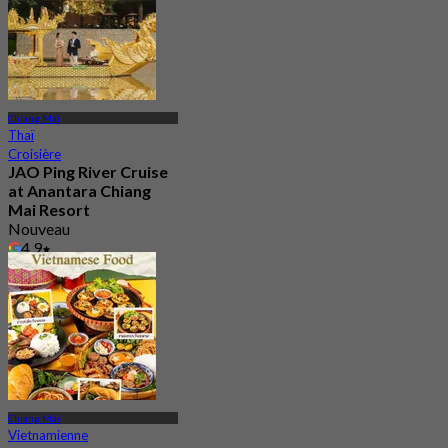
128 Réservé
De
฿ 262.5
Chiang Mai
Thaï
Croisière
JAO Ping River Cruise
at Anantara Chiang
Mai Resort
Nouveau
4.9
De
฿ 1,168.5
Chiang Mai
Vietnamienne