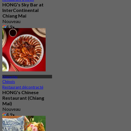
HONG's Sky Bar at
InterContinental
Chiang Mai
Nouveau
4.9
De
฿ 337.5
Chiang Mai
Chinois
Restaurant décontracté
HONG's Chinese
Restaurant (Chiang
Mai)
Nouveau
4.9
De
฿ 944