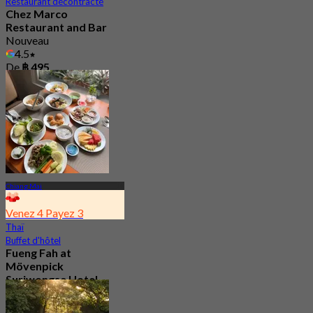
Restaurant décontracté
Chez Marco
Restaurant and Bar
Nouveau
4.5
De
฿ 495
Chiang Mai
Venez 4 Payez 3
Thaï
Buffet d'hôtel
Fueng Fah at
Mövenpick
Suriwongse Hotel
(Chiang Mai)
4.4