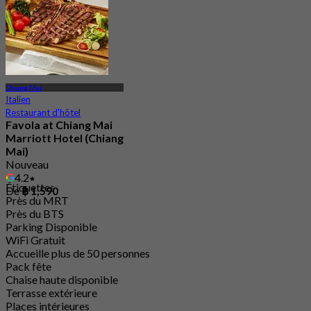
Chiang Mai
Italien
Restaurant d'hôtel
Favola at Chiang Mai
Marriott Hotel (Chiang
Mai)
Nouveau
4.2
Étiquettes
De
฿ 1,590
Près du MRT
Près du BTS
Parking Disponible
WiFi Gratuit
Accueille plus de 50 personnes
Pack fête
Chaise haute disponible
Terrasse extérieure
Places intérieures