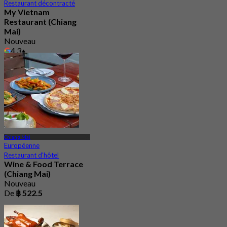
Restaurant décontracté
My Vietnam
Restaurant (Chiang
Mai)
Nouveau
4.3
De
฿ 347.5
Chiang Mai
Européenne
Restaurant d'hôtel
Wine & Food Terrace
(Chiang Mai)
Nouveau
De
฿ 522.5