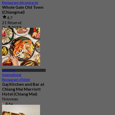
Restaurant décontracté
Whole Gain Old Town
(Chiangmai)
4.7
21 Réservé
De
฿ 262.5
Chiang Mai
International
Restaurant d'hôtel
Gaj Kitchen and Bar at
Chiang Mai Marriott
Hotel (Chiang Mai)
Nouveau
4.6
De
฿ 890