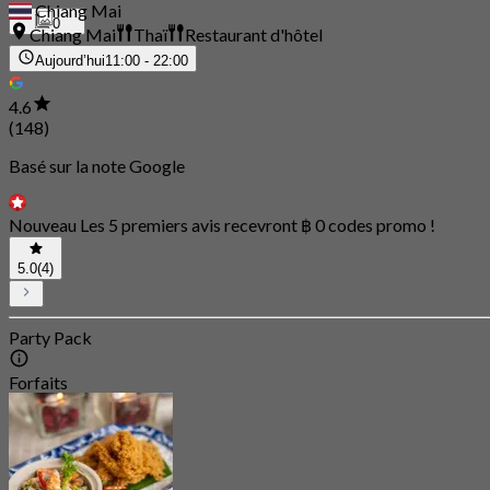
Chiang Mai
0
Chiang Mai
Thaï
Restaurant d'hôtel
Aujourd’hui
11:00 - 22:00
4.6
(148)
Basé sur la note Google
Nouveau Les 5 premiers avis recevront ฿ 0 codes promo !
5.0
(4)
Party Pack
Forfaits