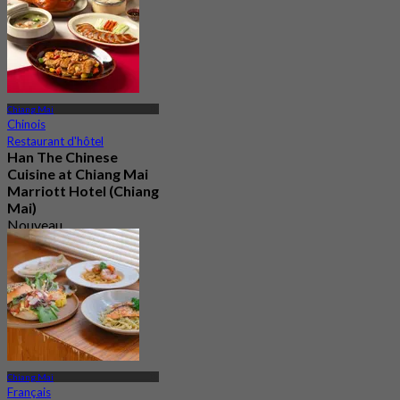
Chiang Mai
Chinois
Restaurant d'hôtel
Han The Chinese
Cuisine at Chiang Mai
Marriott Hotel (Chiang
Mai)
Nouveau
4.4
De
฿ 297.5
Chiang Mai
Français