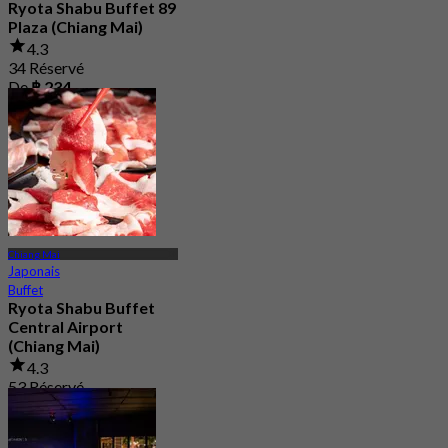
Ryota Shabu Buffet 89
Plaza (Chiang Mai)
4.3
34 Réservé
De
฿ 234
Chiang Mai
Japonais
Buffet
Ryota Shabu Buffet
Central Airport
(Chiang Mai)
4.3
53 Réservé
De
฿ 234