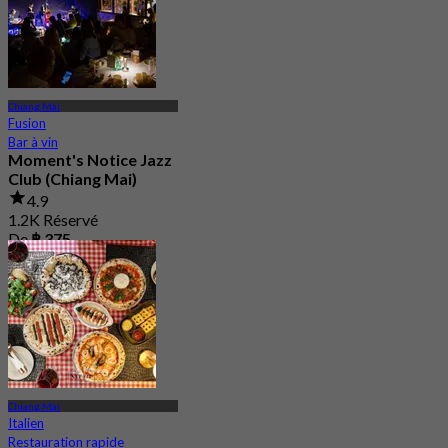
Chiang Mai
Fusion
Bar à vin
Moment's Notice Jazz
Club (Chiang Mai)
4.9
1.2K Réservé
De
฿ 375
Chiang Mai
Italien
Restauration rapide