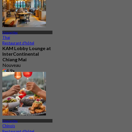
Chiang Mai
Thaï
Restaurant d'hôtel
KAM Lobby Lounge at
InterContinental
Chiang Mai
Nouveau
4.9
De
฿ 625
Chiang Mai
Chinois
Restaurant d'hôtel