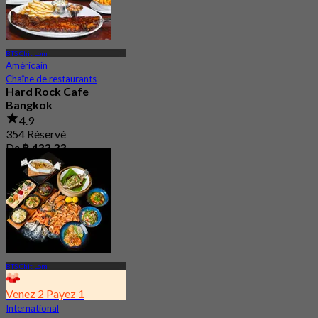
BTS Chit Lom
Américain
Chaîne de restaurants
Hard Rock Cafe
Bangkok
4.9
354 Réservé
De
฿ 433.33
BTS Chit Lom
Venez 2 Payez 1
International