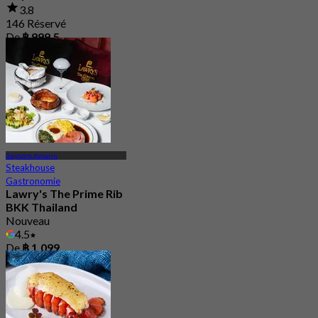
3.8
146 Réservé
De
฿ 999.5
Gaysorn Amarin
Steakhouse
Gastronomie
Lawry's The Prime Rib
BKK Thailand
Nouveau
4.5
De
฿ 1,099