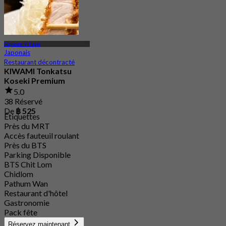
Gaysorn Village
Japonais
Restaurant décontracté
KIWAMI Tonkatsu
Koseki Premium
5.0
38 Réservé
De
฿ 525
Étiquettes
Près du MRT
Accès fauteuil roulant
Près du BTS
Parking Disponible
BTS Chit Lom
Chidlom
Pathum Wan
Restaurant d'hôtel
Gastronomie
Pack fête
Réservez maintenant