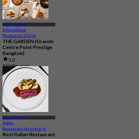
BTS Ratchadamri
International
Restaurant d'hôtel
THE GARDEN (Grande
Centre Point Prestige
Bangkok)
5.0
112 Réservé
De
฿ 790
Gaysorn Village
Italien
Restaurant décontracté
Ricci Italian Restaurant