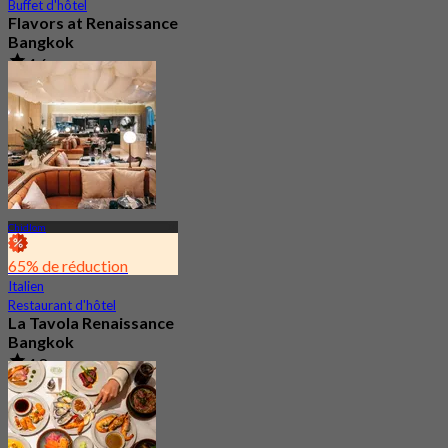
Buffet d'hôtel
Flavors at Renaissance
Bangkok
4.6
17.3K Réservé
De
฿ 545
Chidlom
65% de réduction
Italien
Restaurant d'hôtel
La Tavola Renaissance
Bangkok
4.8
2.2K Réservé
De
฿ 645