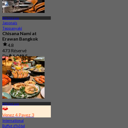
BTS Chit Lom
Japonais
Teppanyaki
Chisana Nami at
Erawan Bangkok
4.8
473 Réservé
De
฿ 1,049.5
BTS Chit Lom
Venez 4 Payez 3
International
Buffet d'hôtel