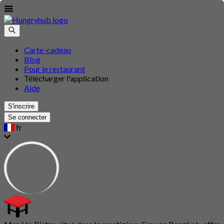
Carte-cadeau
Blog
Pour le restaurant
Télécharger l'application
Aide
S'inscrire
Se connecter
fr