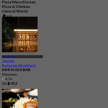
Pizza Maru Korean
Pizza & Chicken
Central World
4.8
77 Réservé
De
฿ 447.5
BTS Chit Lom
Japonais
Restaurant décontracté
KIMI SUSHI BAR
Nouveau
4.7
De
฿ 952