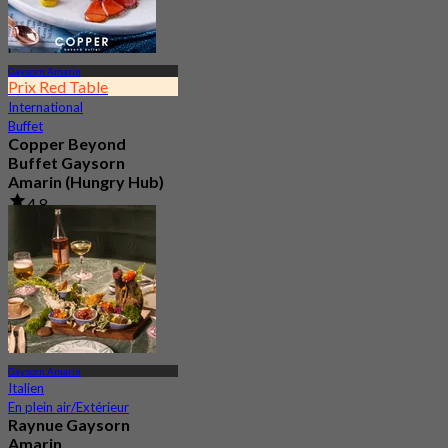
Gaysorn Amarin
Prix Red Table
International
Buffet
Copper Beyond
Buffet Gaysorn
Amarin (Hungry Hub)
4.8
159.5K Réservé
De
฿ 659
Gaysorn Amarin
Italien
En plein air/Extérieur
Raynue Gaysorn
Amarin