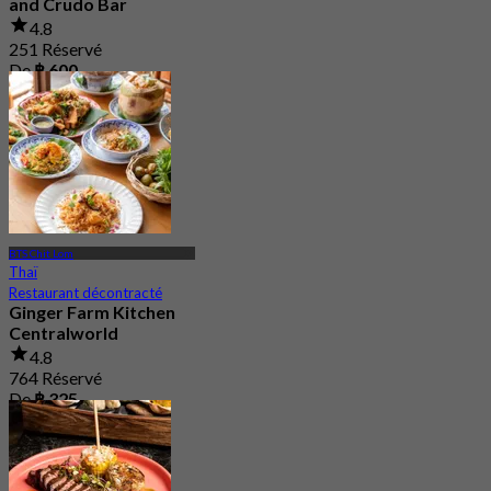
and Crudo Bar
4.8
251 Réservé
De
฿ 600
BTS Chit Lom
Thaï
Restaurant décontracté
Ginger Farm Kitchen
Centralworld
4.8
764 Réservé
De
฿ 325