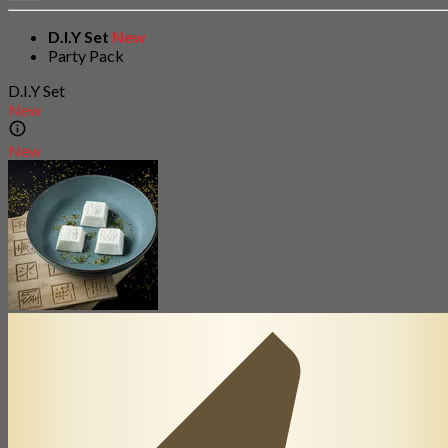
D.I.Y Set
New
Party Pack
D.I.Y Set
New
New