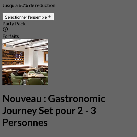
Jusqu'à 60% de réduction
Sélectionner l'ensemble
Party Pack
Forfaits
Nouveau : Gastronomic
Journey Set pour 2 - 3
Personnes