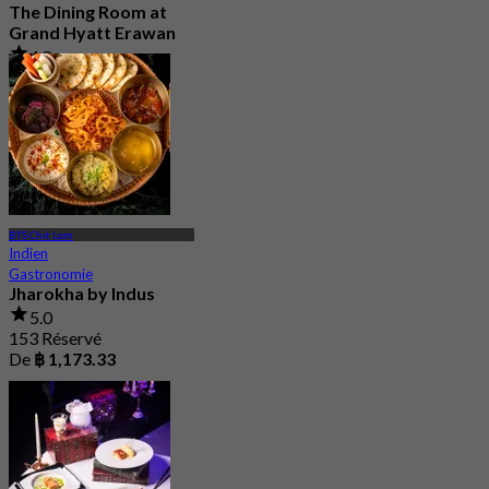
The Dining Room at
Grand Hyatt Erawan
4.8
21.2K Réservé
De
฿ 1,087.5
BTS Chit Lom
Indien
Gastronomie
Jharokha by Indus
5.0
153 Réservé
De
฿ 1,173.33