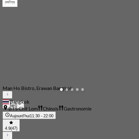
Man Ho Bistro, Erawan Bangkok
Bangkok
0
BTS Chit Lom
Chinois
Gastronomie
Aujourd’hui
11:30 - 22:00
4.9
(47)