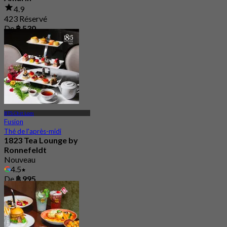
4.9
423 Réservé
De
฿ 530
BTS Chit Lom
Fusion
Thé de l'après-midi
1823 Tea Lounge by
Ronnefeldt
Nouveau
4.5
De
฿ 995