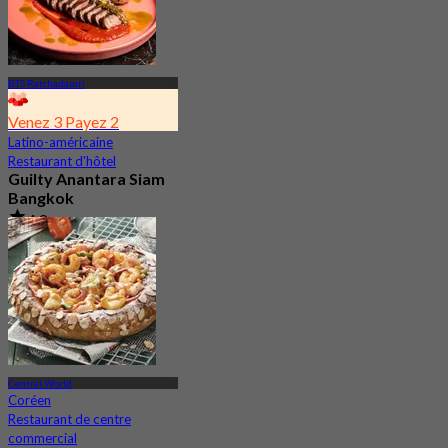
BTS Ratchadamri
Venez 3 Payez 2
Latino-américaine
Restaurant d'hôtel
Guilty Anantara Siam
Bangkok
4.8
2.5K Réservé
De
฿ 650
Central World
Coréen
Restaurant de centre
commercial