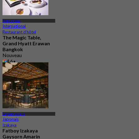
Pathum Wan
International
Restaurant d'hôtel
The Magic Table,
Grand Hyatt Erawan
Bangkok
Nouveau
4.6
De
฿ 2,237
Gaysorn Amarin
Japonais
Izakaya
Fatboy Izakaya
Gaysorn Amarin