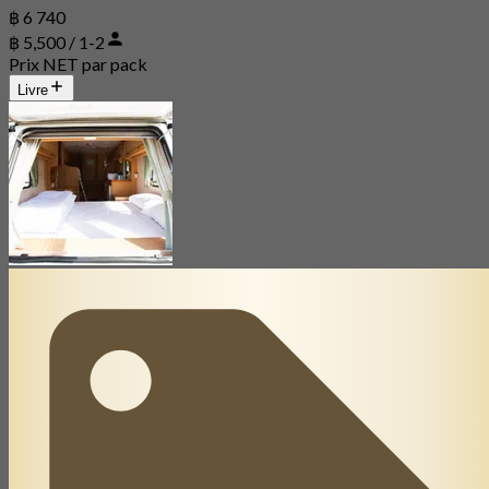
฿ 6 740
฿ 5,500 / 1-2
Prix NET par pack
Livre