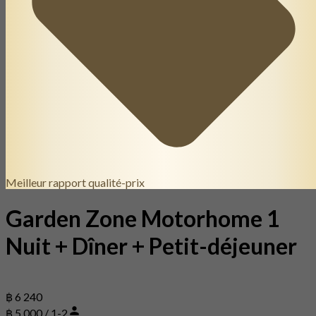
Meilleur rapport qualité-prix
Garden Zone Motorhome 1
Nuit + Dîner + Petit-déjeuner
฿ 6 240
฿ 5,000 / 1-2