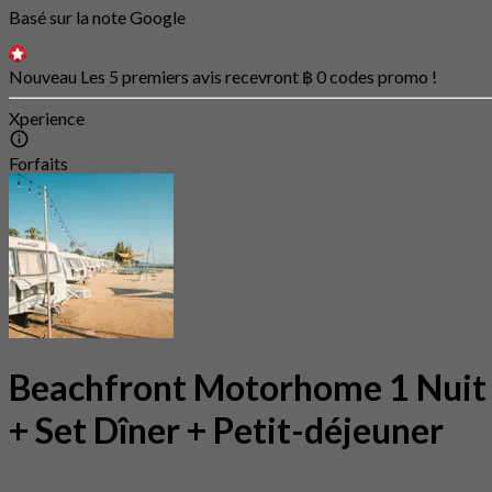
Basé sur la note Google
Nouveau Les 5 premiers avis recevront ฿ 0 codes promo !
Xperience
Forfaits
Beachfront Motorhome 1 Nuit
+ Set Dîner + Petit-déjeuner