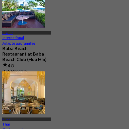
Hua Hin
International
Adapté aux familles
Baba Beach
Restaurant at Baba
Beach Club (Hua Hin)
4.8
776 Réservé
De
฿ 796.66
Hua Hin
Thaï