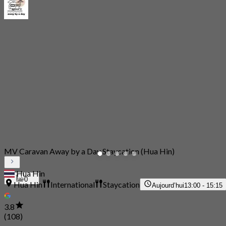
MV Caravan Away by a Day Staycation (Hua Hin)
Hua Hin
0
Hua Hin
International
Staycation
Aujourd’hui
13:00 - 15:15
3.8
(108)