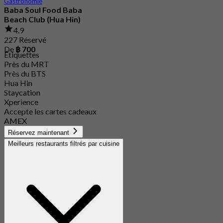
Gastronomie
Baba Soul Food Baba
Beach Club (Hua Hin)
4.9
227 Réservé
De
฿ 700
Étiquettes
Près du MRT
Près du BTS
Hua Hin
Staycation
Xperience
Accepte les cartes cadeaux
AMEX
Réservez maintenant
Meilleurs restaurants filtrés par cuisine