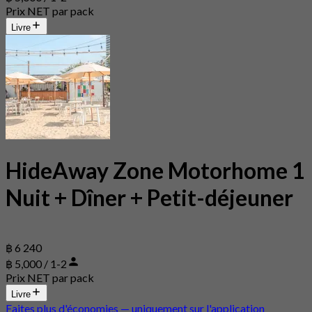
Prix NET par pack
Livre
HideAway Zone Motorhome 1
Nuit + Dîner + Petit-déjeuner
฿ 6 240
฿ 5,000 / 1-2
Prix NET par pack
Livre
Faites plus d'économies — uniquement sur l'application