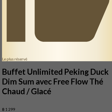
Le plus réservé
Buffet Unlimited Peking Duck
Dim Sum avec Free Flow Thé
Chaud / Glacé
฿ 1 299