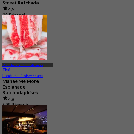
Street Ratchada
4.9
35 Réservé
De
฿ 245
MRT Thailand Cultural Centre
Thaï
Fondue chinoise/Shabu
Manee Me More
Esplanade
Ratchadaphisek
4.8
598 Réservé
De
฿ 479