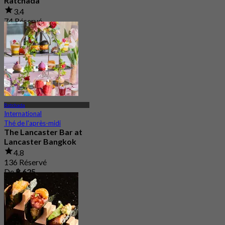
Ratchada
3.4
74 Réservé
De
฿ 530
Ratchada
International
Thé de l'après-midi
The Lancaster Bar at
Lancaster Bangkok
4.8
136 Réservé
De
฿ 625