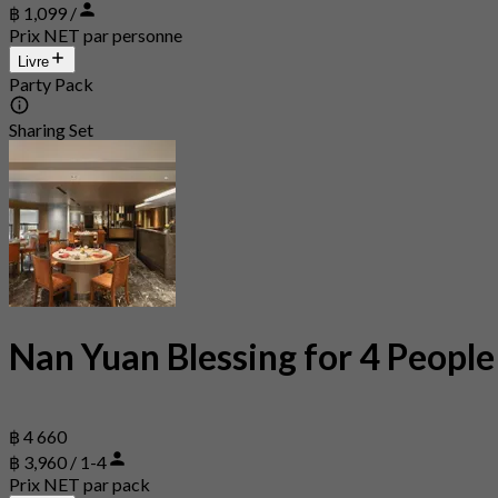
฿ 1,099 /
Prix NET par personne
Livre
Party Pack
Sharing Set
Nan Yuan Blessing for 4 People
฿ 4 660
฿ 3,960 / 1-4
Prix NET par pack