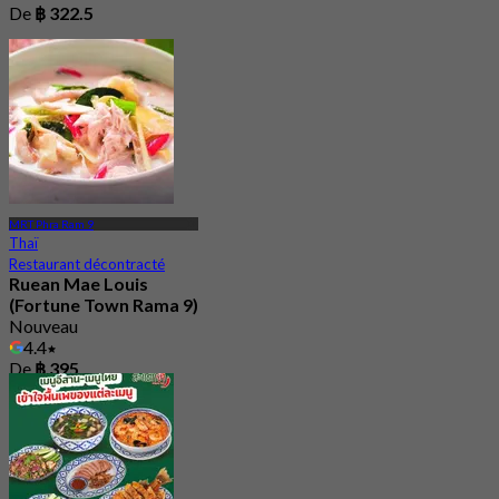
De
฿ 322.5
MRT Phra Ram 9
Thaï
Restaurant décontracté
Ruean Mae Louis
(Fortune Town Rama 9)
Nouveau
4.4
De
฿ 395