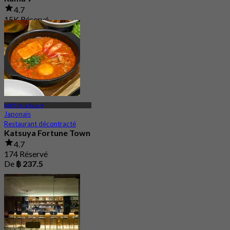
4.7
15K Réservé
De
฿ 645
MRT Phra Ram 9
Japonais
Restaurant décontracté
Katsuya Fortune Town
4.7
174 Réservé
De
฿ 237.5