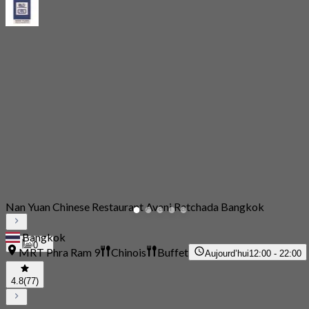
Nan Yuan Chinese Restaurant Avani Ratchada Bangkok
Bangkok
0
MRT Phra Ram 9
Chinois
Buffet
Aujourd’hui
12:00 - 22:00
4.8
(77)