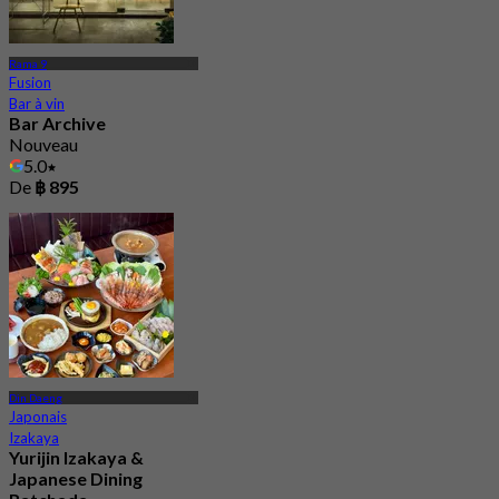
Rama 9
Fusion
Bar à vin
Bar Archive
Nouveau
5.0
De
฿ 895
Din Daeng
Japonais
Izakaya
Yurijin Izakaya &
Japanese Dining