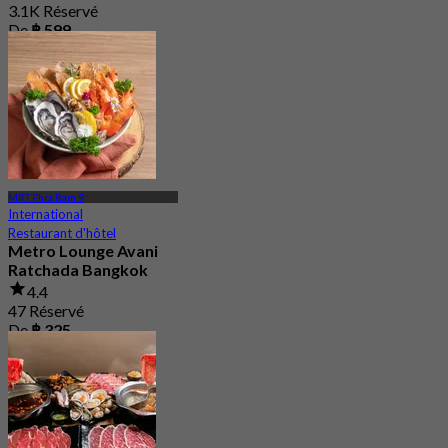
3.1K Réservé
De
฿ 599
MRT Phra Ram 9
International
Restaurant d'hôtel
Metro Lounge Avani
Ratchada Bangkok
4.4
47 Réservé
De
฿ 325