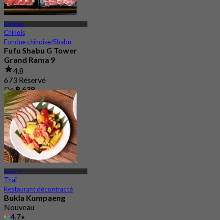
Ratchada
Chinois
Fondue chinoise/Shabu
Fufu Shabu G Tower
Grand Rama 9
4.8
673 Réservé
De
฿ 638
Rama 9
Thaï
Restaurant décontracté
Bukla Kumpaeng
Nouveau
4.7