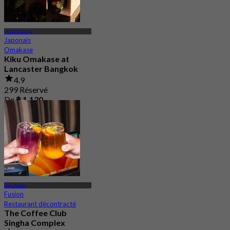
Huai Kwang
Japonais
Omakase
Kiku Omakase at
Lancaster Bangkok
4.9
299 Réservé
De
฿ 1,120
Ratchada
Fusion
Restaurant décontracté
The Coffee Club
Singha Complex