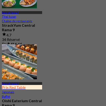
Central Rama 9
Thaï Isaan
Chaîne de restaurants
StrackYum Central
Rama 9
4.7
34 Réservé
De
฿ 416.66
Central Rama 9
Prix Red Table
Japonais
Buffet
Oishi Eaterium Central
Rama 9