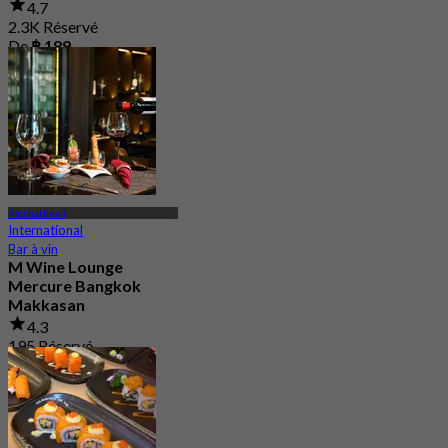
4.7
2.3K Réservé
De
฿ 189
Ratchathewi
International
Bar à vin
M Wine Lounge
Mercure Bangkok
Makkasan
4.3
195 Réservé
De
฿ 899