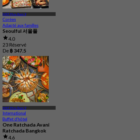
MRT Phra Ram 9
Coréen
Adapté aux familles
Seoulful 서울풀
4.0
23 Réservé
De
฿ 347.5
MRT Phra Ram 9
International
Buffet d'hôtel
One Ratchada Avani
Ratchada Bangkok
4.6