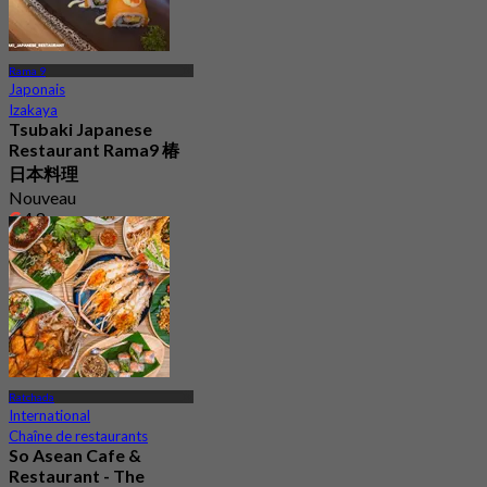
Rama 9
Japonais
Izakaya
Tsubaki Japanese
Restaurant Rama9 椿
日本料理
Nouveau
4.8
De
฿ 616.66
Ratchada
International
Chaîne de restaurants
So Asean Cafe &
Restaurant - The