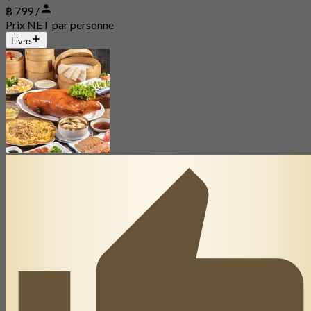
฿ 799 /
Prix NET par personne
Livre