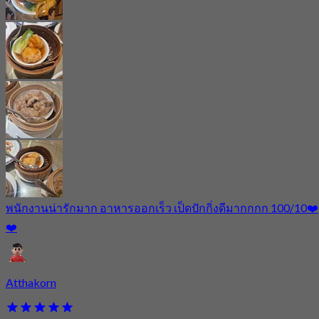
พนักงานน่ารักมาก อาหารออกเร็ว เป็ดปักกิ่งดีมากกกก 100/10❤️
❤️
Atthakorn