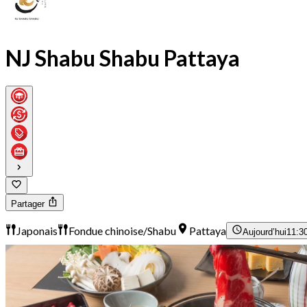
NJ Shabu Shabu Pattaya
Partager
Japonais
Fondue chinoise/Shabu
Pattaya
Aujourd’hui
11:30