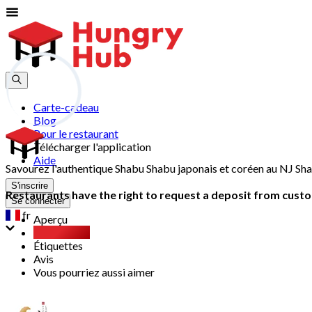
Carte-cadeau
Blog
Pour le restaurant
Télécharger l'application
Aide
Savourez l'authentique Shabu Shabu japonais et coréen au NJ Sh
S'inscrire
Restaurants have the right to request a deposit from custom
Se connecter
fr
Aperçu
Party Pack
Étiquettes
Avis
Vous pourriez aussi aimer