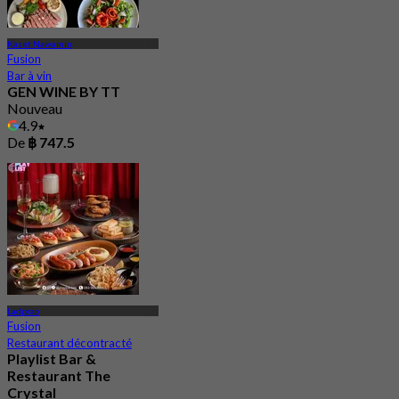
Kaset Nawamin
Fusion
Bar à vin
GEN WINE BY TT
Nouveau
4.9
De
฿ 747.5
Ladprao
Fusion
Restaurant décontracté
Playlist Bar &
Restaurant The
Crystal