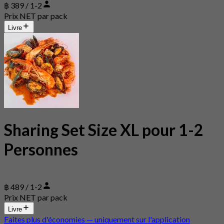
฿ 389 / 1-2
Prix NET par pack
Livre
Sharing Set Size XL pour 1-2
Personnes
฿ 489 / 1-2
Prix NET par pack
Livre
Faites plus d'économies — uniquement sur l'application