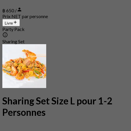
฿ 650 /
Prix NET par personne
Livre
Party Pack
Sharing Set
Sharing Set Size L pour 1-2
Personnes