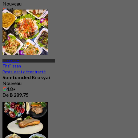
Nouveau
5.0
De
฿ 864.75
Bueng Kum
Thaï Isaan
Restaurant décontracté
Somtumded Krokyai
Nouveau
4.8
De
฿ 289.75