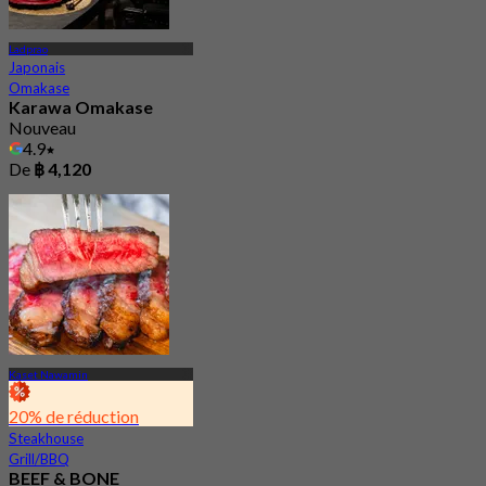
Ladprao
Japonais
Omakase
Karawa Omakase
Nouveau
4.9
De
฿ 4,120
Kaset Nawamin
20% de réduction
Steakhouse
Grill/BBQ
BEEF & BONE