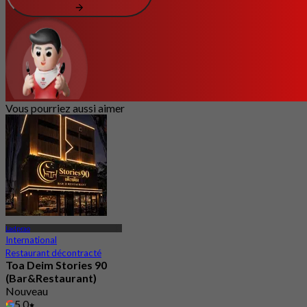
Vous pourriez aussi aimer
Ladprao
International
Restaurant décontracté
Toa Deim Stories 90
(Bar&Restaurant)
Nouveau
5.0