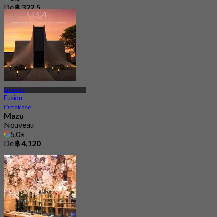
De
฿ 322.5
Ladphrao
Fusion
Omakase
Mazu
Nouveau
5.0
De
฿ 4,120