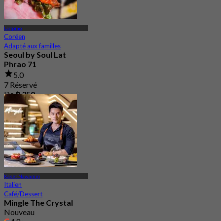
Ladprao
Coréen
Adapté aux familles
Seoul by Soul Lat
Phrao 71
5.0
7 Réservé
De
฿ 350
Kaset Nawamin
Italien
Café/Dessert
Mingle The Crystal
Nouveau