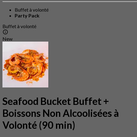
Buffet à volonté
Party Pack
Buffet à volonté
New
Seafood Bucket Buffet +
Boissons Non Alcoolisées à
Volonté (90 min)