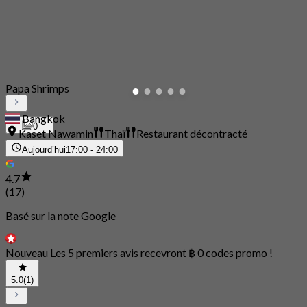
Papa Shrimps
Bangkok
0
Kaset Nawamin
Thaï
Restaurant décontracté
Aujourd’hui
17:00 - 24:00
4.7
(17)
Basé sur la note Google
Nouveau Les 5 premiers avis recevront ฿ 0 codes promo !
5.0
(1)