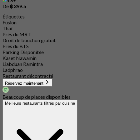
4.8
De
฿ 399.5
Étiquettes
Fusion
Thaï
Près du MRT
Droit de bouchon gratuit
Près du BTS
Parking Disponible
Kaset Nawamin
Liabduan Ramintra
Ladphrao
Restaurant décontracté
Réservez maintenant
Beaucoup de places disponibles
Meilleurs restaurants filtrés par cuisine