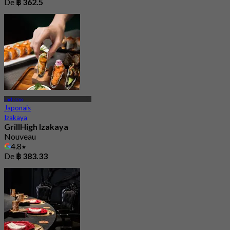
De
฿ 362.5
Ladprao
Japonais
Izakaya
GrillHigh Izakaya
Nouveau
4.8
De
฿ 383.33