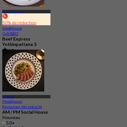
Kaset Nawamin
50% de réduction
Steakhouse
Grill/BBQ
Beef Express
Yothinpattana 3
4.7
5.7K Réservé
De
฿ 299
Ladphrao
Steakhouse
Restaurant décontracté
AM / PM Social House
Nouveau
5.0