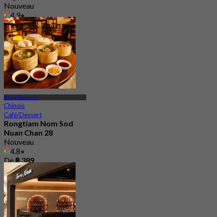
Nouveau
4.9
De
฿ 496.66
Kaset Nawamin
Chinois
Café/Dessert
Rongtiam Nom Sod
Nuan Chan 28
Nouveau
4.8
De
฿ 389