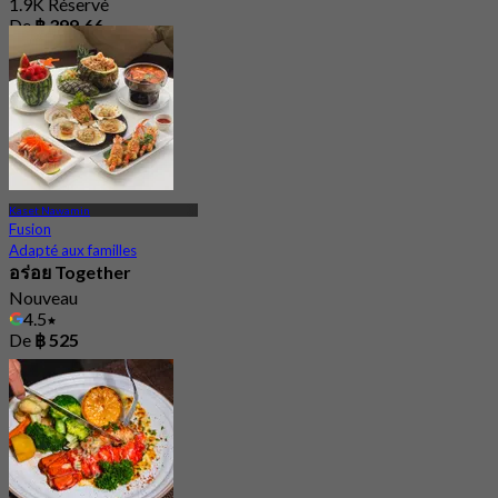
1.9K Réservé
De
฿ 399.66
Kaset Nawamin
Fusion
Adapté aux familles
อร่อย Together
Nouveau
4.5
De
฿ 525