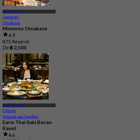
Kaset Nawamin
Japonais
Omakase
Momono Omakase
4.9
875 Réservé
De
฿ 2,500
Kaset Nawamin
Chinois
Adapté aux familles
Earw Thai Suki Boran
Kaset
4.6