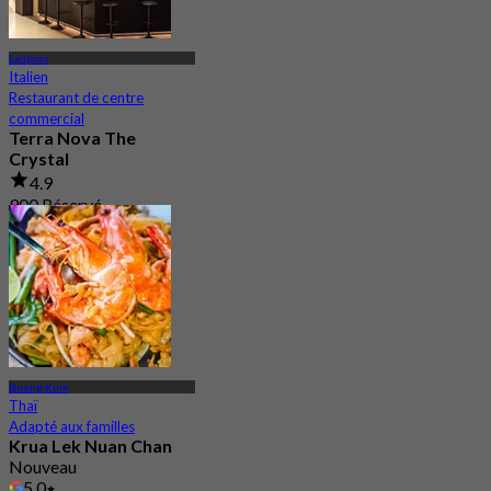
Ladprao
Italien
Restaurant de centre
commercial
Terra Nova The
Crystal
4.9
900 Réservé
De
฿ 425
Bueng Kum
Thaï
Adapté aux familles
Krua Lek Nuan Chan
Nouveau
5.0