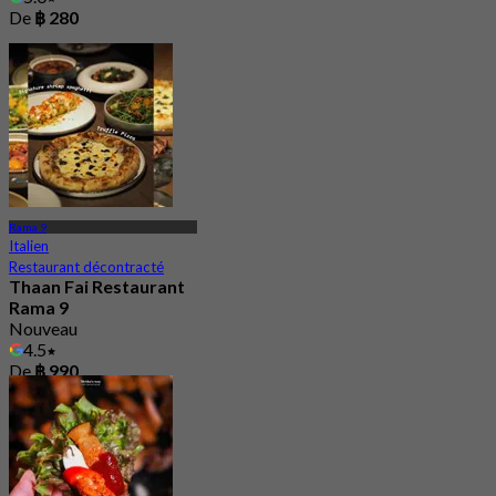
De
฿ 280
Rama 9
Italien
Restaurant décontracté
Thaan Fai Restaurant
Rama 9
Nouveau
4.5
De
฿ 990