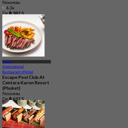
Nouveau
4.3
De
฿ 387.5
Phuket
International
Restaurant d'hôtel
Escape Pool Club At
Centara Karon Resort
(Phuket)
Nouveau
De
฿ 637.5