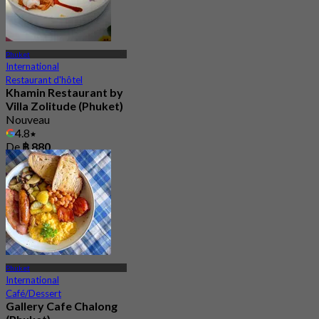
Phuket
International
Restaurant d'hôtel
Khamin Restaurant by
Villa Zolitude (Phuket)
Nouveau
4.8
De
฿ 880
Phuket
International
Café/Dessert
Gallery Cafe Chalong