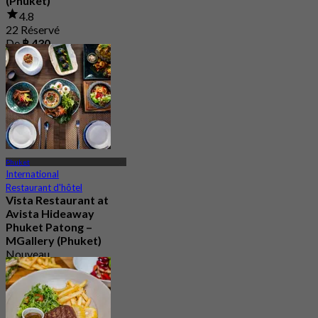
(Phuket)
4.8
22 Réservé
De
฿ 430
Phuket
International
Restaurant d'hôtel
Vista Restaurant at
Avista Hideaway
Phuket Patong –
MGallery (Phuket)
Nouveau
De
฿ 750