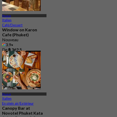
Phuket
Italien
Café/Dessert
Window on Karon
Cafe (Phuket)
Nouveau
3.9
De
฿ 362.5
Phuket
Italien
En plein air/Extérieur
Canopy Bar at
Novotel Phuket Kata