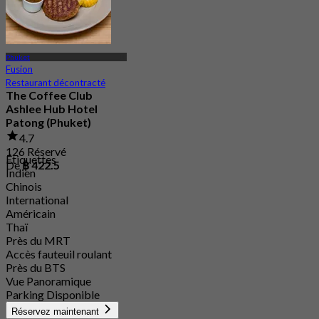
Phuket
Fusion
Restaurant décontracté
The Coffee Club
Ashlee Hub Hotel
Patong (Phuket)
4.7
126 Réservé
Étiquettes
De
฿ 422.5
Indien
Chinois
International
Américain
Thaï
Près du MRT
Accès fauteuil roulant
Près du BTS
Vue Panoramique
Parking Disponible
Réservez maintenant