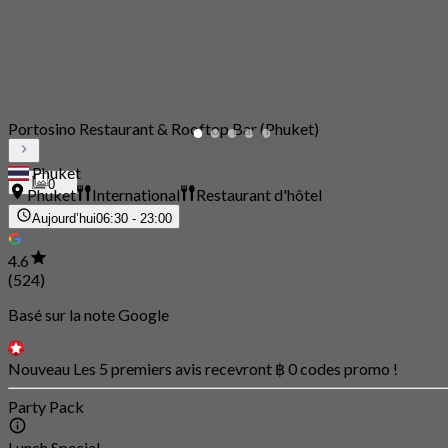
Portosino Restaurant & Rooftop Bar (Phuket)
Phuket
0
Phuket
International
Restaurant d'hôtel
Aujourd’hui
06:30 - 23:00
4.6
(524)
Basé sur la note Google
Nouveau Les 5 premiers avis recevront ฿ 0 codes promo !
Party Pack
Lunch Special