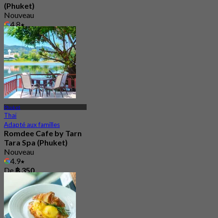
(Phuket)
Nouveau
4.8
De
฿ 890
Phuket
Thaï
Adapté aux familles
Romdee Cafe by Tarn
Tara Spa (Phuket)
Nouveau
4.9
De
฿ 350