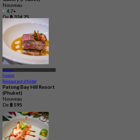
Nouveau
4.7
De
฿ 324.75
Phuket
Fusion
Restaurant d'hôtel
Patong Bay Hill Resort
(Phuket)
Nouveau
De
฿ 595