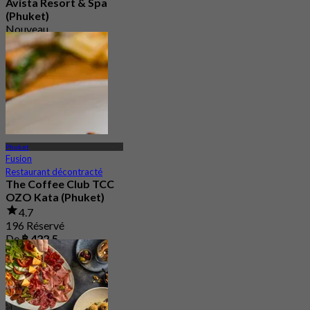
Avista Resort & Spa
(Phuket)
Nouveau
4.9
De
฿ 2,250
Phuket
Fusion
Restaurant décontracté
The Coffee Club TCC
OZO Kata (Phuket)
4.7
196 Réservé
De
฿ 422.5