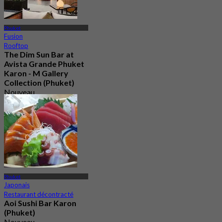
Phuket
Fusion
Rooftop
The Dim Sun Bar at
Avista Grande Phuket
Karon - M Gallery
Collection (Phuket)
Nouveau
5.0
De
฿ 1,299
Phuket
Japonais
Restaurant décontracté
Aoi Sushi Bar Karon
(Phuket)
Nouveau