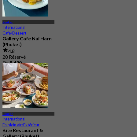
Phuket
International
Café/Dessert
Gallery Cafe Nai Harn
(Phuket)
4.8
28 Réservé
De
฿ 430
Phuket
International
En plein air/Extérieur
Bite Restaurant &
Gallery (Phuket)