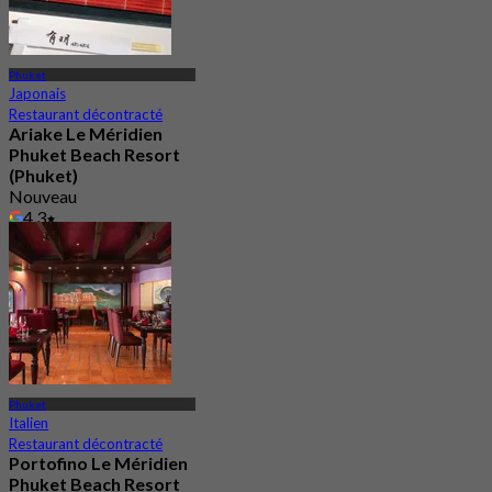
Phuket
Japonais
Restaurant décontracté
Ariake Le Méridien
Phuket Beach Resort
(Phuket)
Nouveau
4.3
De
฿ 890
Phuket
Italien
Restaurant décontracté
Portofino Le Méridien
Phuket Beach Resort