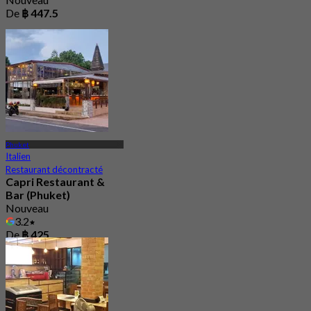
De
฿ 447.5
Phuket
Italien
Restaurant décontracté
Capri Restaurant &
Bar (Phuket)
Nouveau
3.2
De
฿ 425