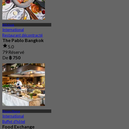
BTS Asok
International
Restaurant décontracté
The Pablo Bangkok
5.0
79 Réservé
De
฿ 750
Phrom Phong
International
Buffet d'hôtel
Food Exchange