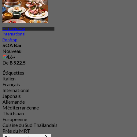
MRT Sukhumvit
International
Rooftop
SOA Bar
Nouveau
4.6
De
฿ 522.5
Étiquettes
Italien
Français
International
Japonais
Allemande
Méditerranéenne
Thaï Isaan
Européenne
Cuisine du Sud Thaïlandais
Près du MRT