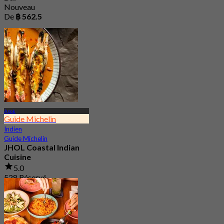
Nouveau
De
฿ 562.5
Asok
Guide Michelin
Indien
Guide Michelin
JHOL Coastal Indian
Cuisine
5.0
528 Réservé
De
฿ 1,363.33