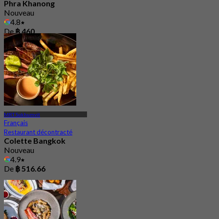
Phra Khanong
Nouveau
4.8
De
฿ 460
MRT Sukhumvit
Français
Restaurant décontracté
Colette Bangkok
Nouveau
4.9
De
฿ 516.66