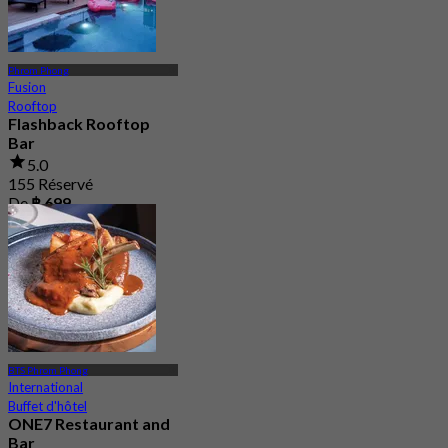
Phrom Phong
Fusion
Rooftop
Flashback Rooftop
Bar
5.0
155 Réservé
De
฿ 699
BTS Phrom Phong
International
Buffet d'hôtel
ONE7 Restaurant and
Bar