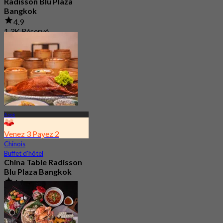
Radisson Blu Plaza
Bangkok
4.9
1.3K Réservé
De
฿ 499
Asok
Venez 3 Payez 2
Chinois
Buffet d'hôtel
China Table Radisson
Blu Plaza Bangkok
4.6
4.5K Réservé
De
฿ 392