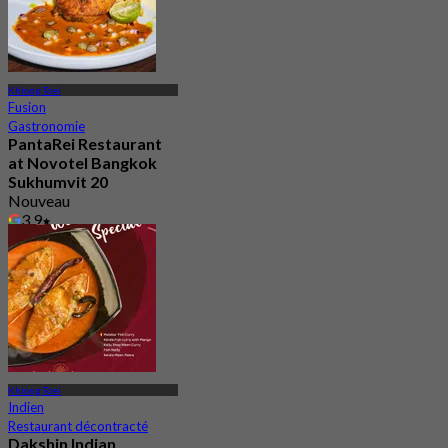
Khlong Toei
Fusion
Gastronomie
PantaRei Restaurant
at Novotel Bangkok
Sukhumvit 20
Nouveau
3.9
De
฿ 796.66
Khlong Toei
Indien
Restaurant décontracté
Dakshin Indian