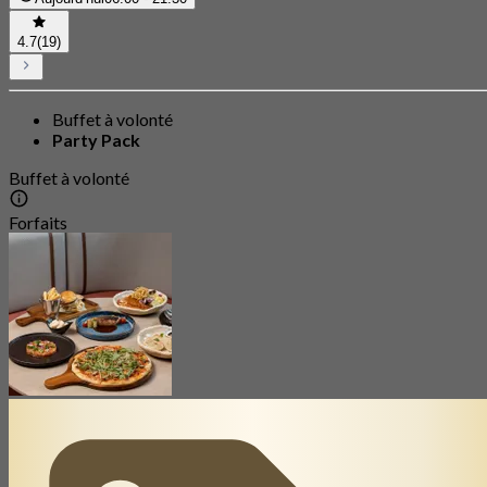
4.7
(19)
Buffet à volonté
Party Pack
Buffet à volonté
Forfaits