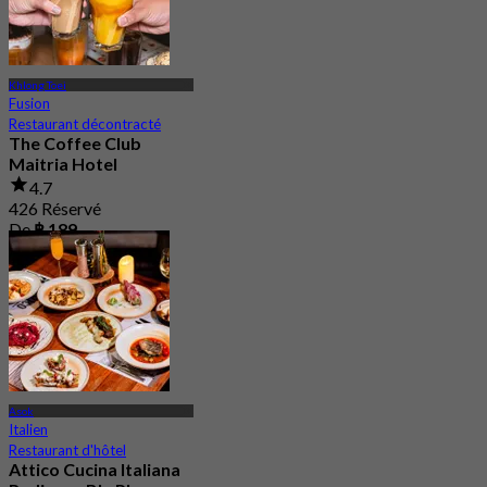
Khlong Toei
Fusion
Restaurant décontracté
The Coffee Club
Maitria Hotel
4.7
426 Réservé
De
฿ 189
Asok
Italien
Restaurant d'hôtel
Attico Cucina Italiana