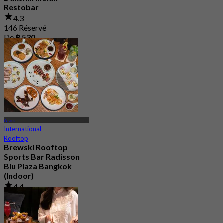
Restobar
4.3
146 Réservé
De
฿ 530
Asok
International
Rooftop
Brewski Rooftop
Sports Bar Radisson
Blu Plaza Bangkok
(Indoor)
4.4
765 Réservé
De
฿ 499