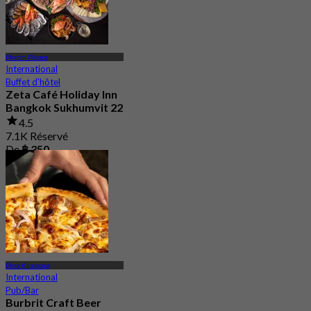
Phrom Phong
International
Buffet d'hôtel
Zeta Café Holiday Inn
Bangkok Sukhumvit 22
4.5
7.1K Réservé
De
฿ 350
Phra Khanong
International
Pub/Bar
Burbrit Craft Beer