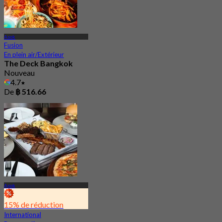
Asok
Fusion
En plein air/Extérieur
The Deck Bangkok
Nouveau
4.7
De
฿ 516.66
Asok
15% de réduction
International