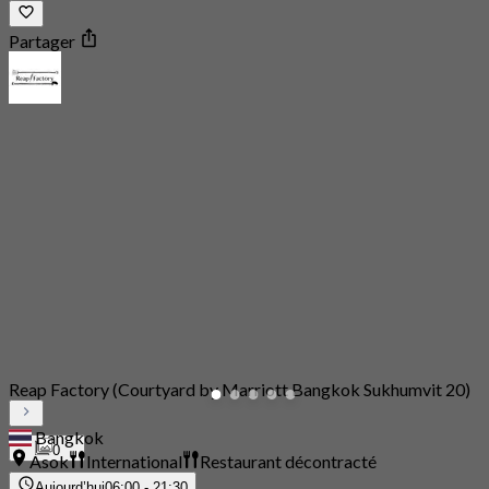
Partager
Reap Factory (Courtyard by Marriott Bangkok Sukhumvit 20)
Bangkok
0
Asok
International
Restaurant décontracté
Aujourd’hui
06:00 - 21:30