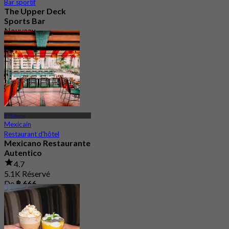
Bar sportif
The Upper Deck
Sports Bar
Nouveau
4.7
De
฿ 315
BTS Asok
Mexicain
Restaurant d'hôtel
Mexicano Restaurante
Autentico
4.7
5.1K Réservé
De
฿ 666