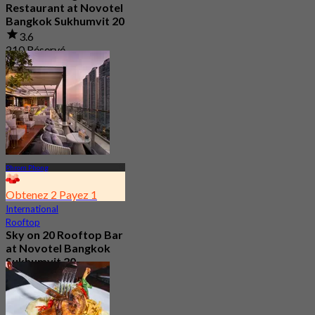
Restaurant at Novotel
Bangkok Sukhumvit 20
3.6
210 Réservé
De
฿ 450
Phrom Phong
Obtenez 2 Payez 1
International
Rooftop
Sky on 20 Rooftop Bar
at Novotel Bangkok
Sukhumvit 20
4.8
3.1K Réservé
De
฿ 522.5