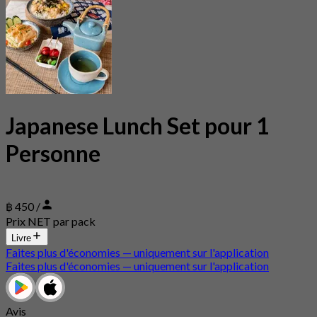
Japanese Lunch Set pour 1
Personne
฿ 450 /
Prix NET par pack
Livre
Faites plus d'économies — uniquement sur l'application
Faites plus d'économies — uniquement sur l'application
Avis