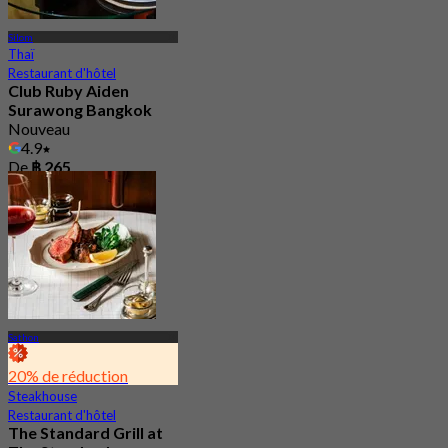
Silom
Thaï
Restaurant d'hôtel
Club Ruby Aiden
Surawong Bangkok
Nouveau
4.9
De
฿ 265
Sathon
20% de réduction
Steakhouse
Restaurant d'hôtel
The Standard Grill at