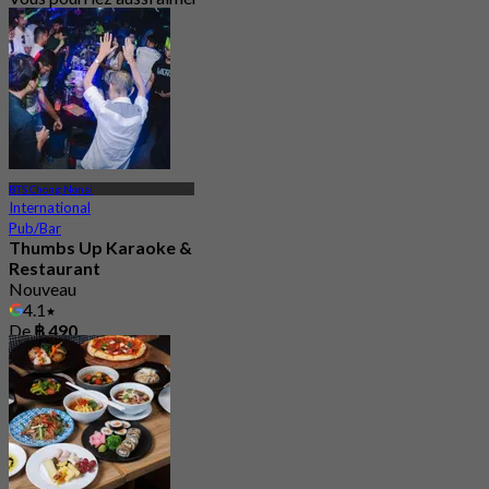
BTS Chong Nonsi
International
Pub/Bar
Thumbs Up Karaoke &
Restaurant
Nouveau
4.1
De
฿ 490