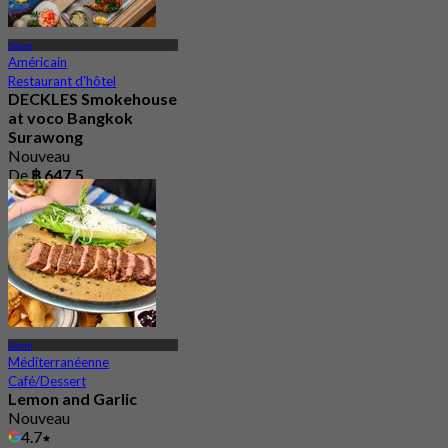
Silom
Américain
Restaurant d'hôtel
DECKLES Smokehouse
at voco Bangkok
Surawong
Nouveau
De
฿ 647.5
Silom
Méditerranéenne
Café/Dessert
Lemon and Garlic
Nouveau
4.7