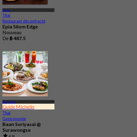
Silom
Thaï
Restaurant décontracté
Epia Silom Edge
Nouveau
De
฿ 487.5
Bang Rak
Guide Michelin
Thaï
Gastronomie
Baan Suriyasai @
Surawongse
4.8