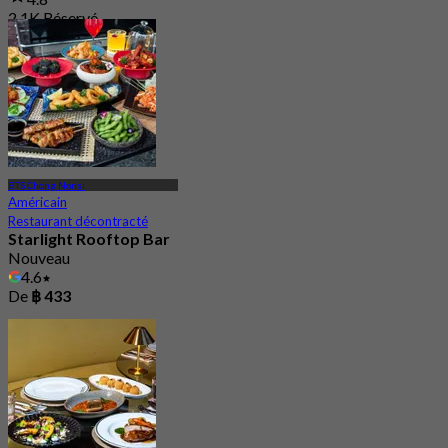
2.1K Réservé
De
฿ 497.5
BTS Chong Nonsi
Américain
Restaurant décontracté
Starlight Rooftop Bar
Nouveau
4.6
De
฿ 433