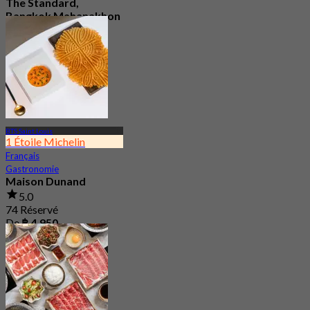
The Standard,
Bangkok Mahanakhon
4.6
665 Réservé
De
฿ 750
BTS Saint Louis
1 Étoile Michelin
Français
Gastronomie
Maison Dunand
5.0
74 Réservé
De
฿ 4,950