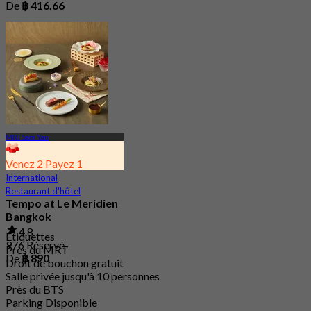
De
฿ 416.66
MRT Sam Yan
Venez 2 Payez 1
International
Restaurant d'hôtel
Tempo at Le Meridien
Bangkok
4.8
Étiquettes
976 Réservé
Près du MRT
De
฿ 890
Droit de bouchon gratuit
Salle privée jusqu'à 10 personnes
Près du BTS
Parking Disponible