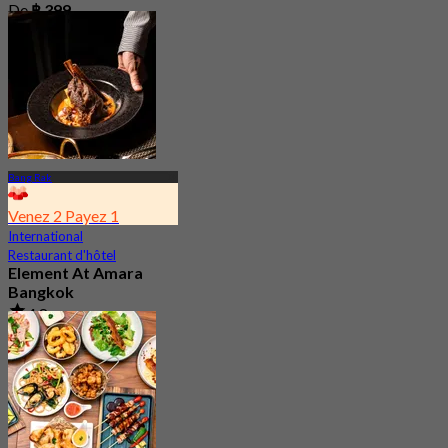
De
฿ 399
Bang Rak
Venez 2 Payez 1
International
Restaurant d'hôtel
Element At Amara
Bangkok
4.8
17 Réservé
De
฿ 280