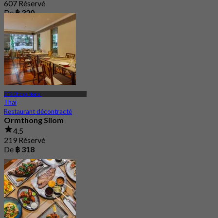
607 Réservé
De
฿ 320
BTS Chong Nonsi
Thaï
Restaurant décontracté
Ormthong Silom
4.5
219 Réservé
De
฿ 318