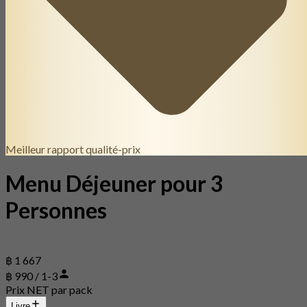
Meilleur rapport qualité-prix
Menu Déjeuner pour 3
Personnes
฿ 1 667
฿ 990 / 1-3
Prix NET par pack
Livre