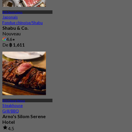
BTS Saint Louis
Japonais
Fondue chinoise/Shabu
Shabu & Co.
Nouveau
4.6
De
฿ 1,611
BTS Chong Nonsi
Steakhouse
Grill/BBQ
Arno's Silom Serene
Hotel
4.5