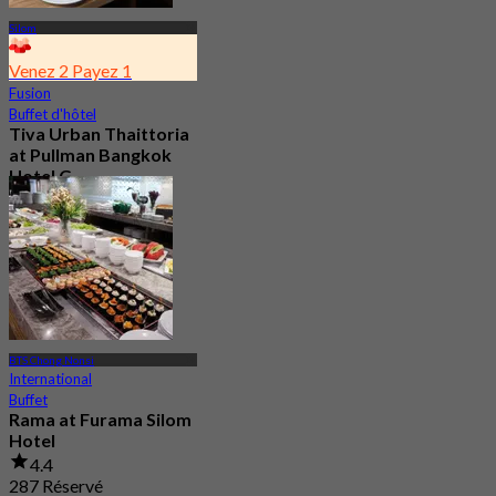
Silom
Venez 2 Payez 1
Fusion
Buffet d'hôtel
Tiva Urban Thaittoria
at Pullman Bangkok
Hotel G
4.8
410 Réservé
De
฿ 292.5
BTS Chong Nonsi
International
Buffet
Rama at Furama Silom
Hotel
4.4
287 Réservé