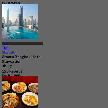
De
฿ 347.5
Silom
Thaï
Staycation
Amara Bangkok Hotel
Staycation
4.7
123 Réservé
De
฿ 1,995