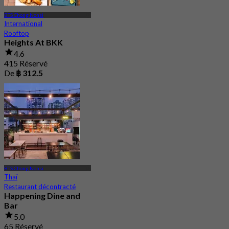
BTS Chong Nonsi
International
Rooftop
Heights At BKK
4.6
415 Réservé
De
฿ 312.5
BTS Chong Nonsi
Thaï
Restaurant décontracté
Happening Dine and
Bar
5.0
65 Réservé