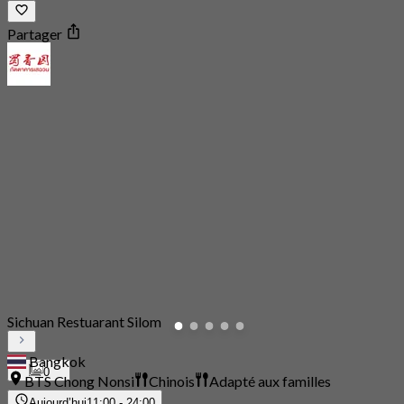
Partager
Sichuan Restuarant Silom
Bangkok
0
BTS Chong Nonsi
Chinois
Adapté aux familles
Aujourd’hui
11:00 - 24:00