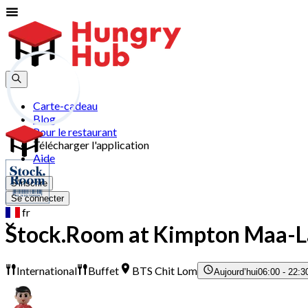
Carte-cadeau
Blog
Pour le restaurant
Télécharger l'application
Aide
S'inscrire
Se connecter
fr
Stock.Room at Kimpton Maa-L
International
Buffet
BTS Chit Lom
Aujourd’hui
06:00 - 22:3