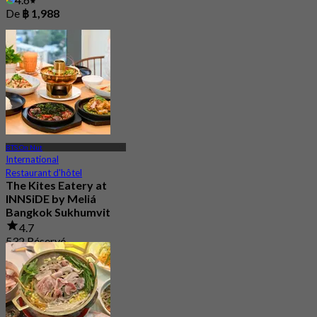
De
฿ 1,988
BTS On Nut
International
Restaurant d'hôtel
The Kites Eatery at
INNSiDE by Meliá
Bangkok Sukhumvit
4.7
532 Réservé
De
฿ 333