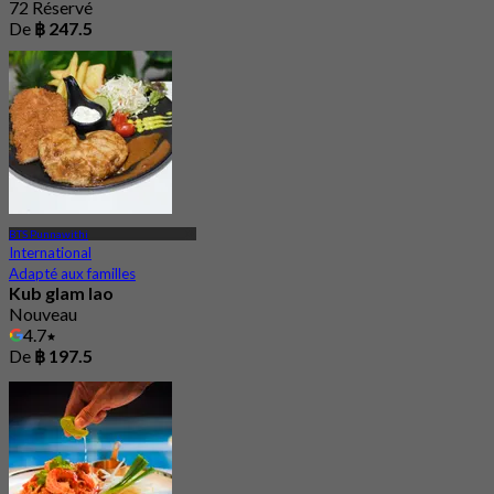
72 Réservé
De
฿ 247.5
BTS Punnawithi
International
Adapté aux familles
Kub glam lao
Nouveau
4.7
De
฿ 197.5