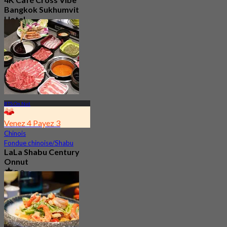
Bangkok Sukhumvit
Hotel
4.6
754 Réservé
De
฿ 295
BTS On Nut
Venez 4 Payez 3
Chinois
Fondue chinoise/Shabu
LaLa Shabu Century
Onnut
5.0
153 Réservé
De
฿ 374.25