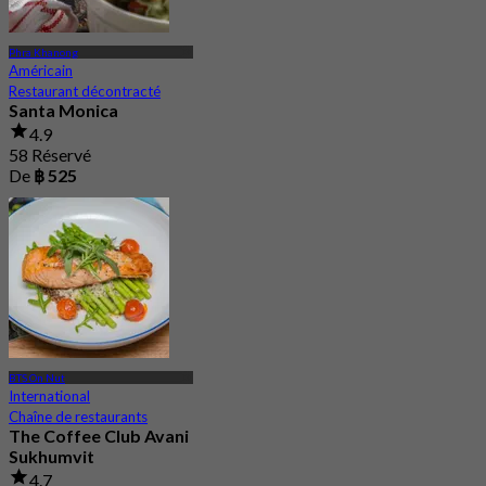
Phra Khanong
Américain
Restaurant décontracté
Santa Monica
4.9
58 Réservé
De
฿ 525
BTS On Nut
International
Chaîne de restaurants
The Coffee Club Avani
Sukhumvit
4.7