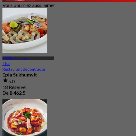
Vous pourriez aussi aimer
BTS Phra Khanong
Thaï
Restaurant décontracté
Epia Sukhumvit
5.0
18 Réservé
De
฿ 462.5