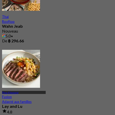
Thaï
Rooftop
Wahn Jeab
Nouveau
5.0
De
฿ 296.66
Phra Khanong
Fusion
Adapté aux familles
Lay and Lu
4.8