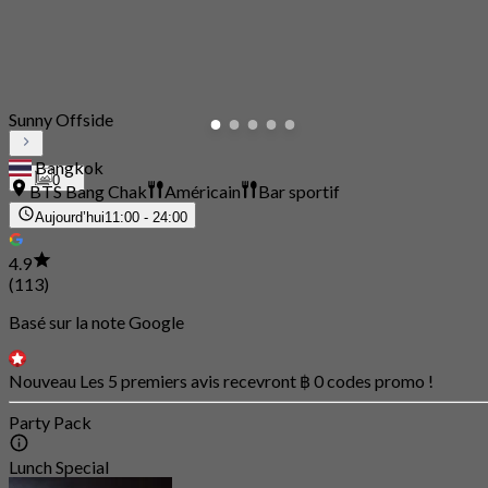
Sunny Offside
Bangkok
0
BTS Bang Chak
Américain
Bar sportif
Aujourd’hui
11:00 - 24:00
4.9
(113)
Basé sur la note Google
Nouveau Les 5 premiers avis recevront ฿ 0 codes promo !
Party Pack
Lunch Special