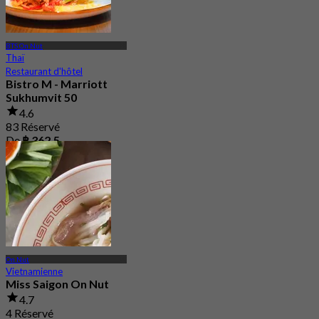
BTS On Nut
Thaï
Restaurant d'hôtel
Bistro M - Marriott
Sukhumvit 50
4.6
83 Réservé
De
฿ 362.5
On Nut
Vietnamienne
Miss Saigon On Nut
4.7
4 Réservé