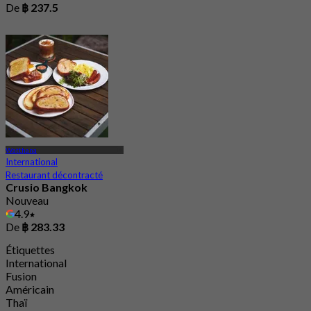
De
฿ 237.5
Watthana
International
Restaurant décontracté
Crusio Bangkok
Nouveau
4.9
De
฿ 283.33
Étiquettes
International
Fusion
Américain
Thaï