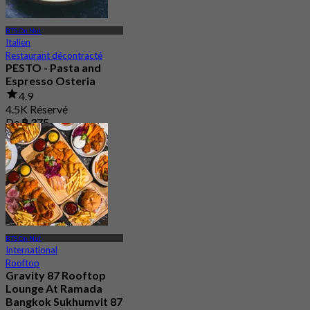
BTS On Nut
Italien
Restaurant décontracté
PESTO - Pasta and
Espresso Osteria
4.9
4.5K Réservé
De
฿ 375
BTS On Nut
International
Rooftop
Gravity 87 Rooftop
Lounge At Ramada
Bangkok Sukhumvit 87