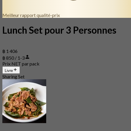
Meilleur rapport qualité-prix
Lunch Set pour 3 Personnes
฿ 1 406
฿ 850 / 1-3
Prix NET par pack
Livre
Sharing Set