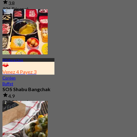
3.8
936 Réservé
De
฿ 312.5
BTS Bang Chak
Venez 4 Payez 3
Coréen
Buffet
SOS Shabu Bangchak
4.9
225 Réservé
De
฿ 276.75