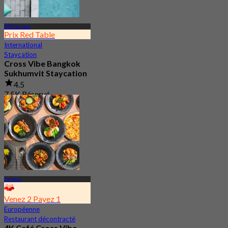
BTS On Nut
Prix Red Table
International
Staycation
Cross Vibe Bangkok
Sukhumvit Staycation
4.5
7.5K Réservé
De
฿ 1,895
On Nut
Venez 2 Payez 1
Européenne
Restaurant décontracté
4K Café Cross Vibe