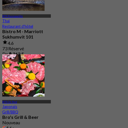
BTS Punnawithi
Thaï
Restaurant d'hôtel
Bistro M - Marriott
Sukhumvit 101
4.6
73 Réservé
De
฿ 362.5
BTS On Nut
Japonais
Grill/BBQ
Bro's Grill & Beer
Nouveau
4.6