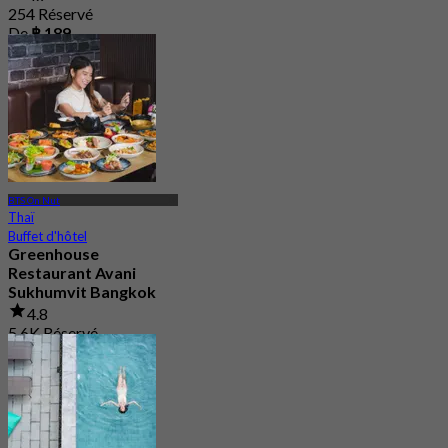
254 Réservé
De
฿ 189
BTS On Nut
Thaï
Buffet d'hôtel
Greenhouse
Restaurant Avani
Sukhumvit Bangkok
4.8
5.6K Réservé
De
฿ 890