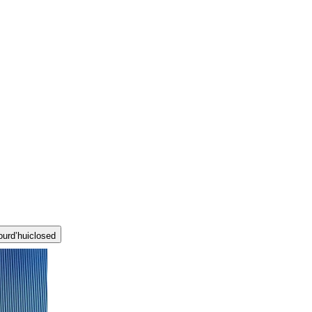
ourd’hui
closed