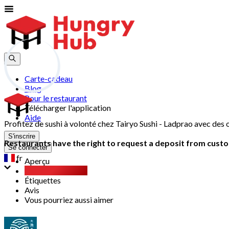
Carte-cadeau
Blog
Pour le restaurant
Télécharger l'application
Aide
Profitez de sushi à volonté chez Tairyo Sushi - Ladprao avec des
S'inscrire
Restaurants have the right to request a deposit from custom
Se connecter
fr
Aperçu
Buffet à volonté
Étiquettes
Avis
Vous pourriez aussi aimer