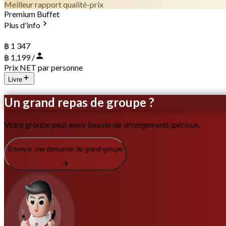
Meilleur rapport qualité-prix
Premium Buffet
Plus d'info
฿ 1 347
฿ 1,199 /
Prix NET par personne
Livre
Un grand repas de groupe ?
Votre groupe peut avoir besoin de
arrangements spéciaux.
Envoyer une demande de grand groupe