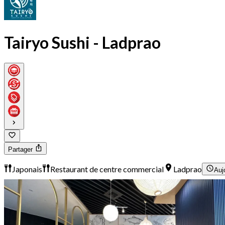
Tairyo Sushi - Ladprao
Partager
Japonais
Restaurant de centre commercial
Ladprao
Auj