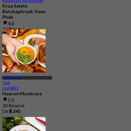
Restaurant décontracté
Krua Salete
Ratchaphruek-Suan
Phak
4.8
12 Réservé
De
฿ 212.5
Ratchaphruek
Thaï
Grill/BBQ
Huaron Mookrata
5.0
30 Réservé
De
฿ 245