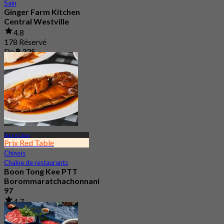
Sain
Ginger Farm Kitchen
Central Westville
4.8
178 Réservé
De
฿ 325
Taling Chan
Prix Red Table
Chinois
Chaîne de restaurants
Boon Tong Kee PTT
Borommaratchachonnani
97
4.7
519 Réservé
De
฿ 362.5