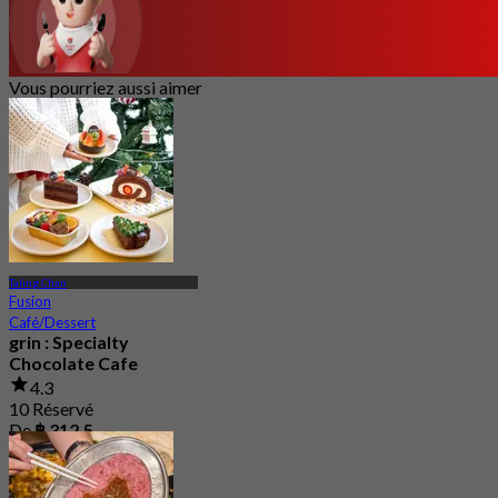
Vous pourriez aussi aimer
Taling Chan
Fusion
Café/Dessert
grin : Specialty
Chocolate Cafe
4.3
10 Réservé
De
฿ 312.5