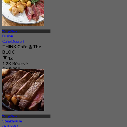
Taling Chan
Fusion
Café/Dessert
THINK Cafe @ The
BLOC
4.6
1.2K Réservé
De
฿ 850
Taling Chan
Steakhouse
Grill/BBQ