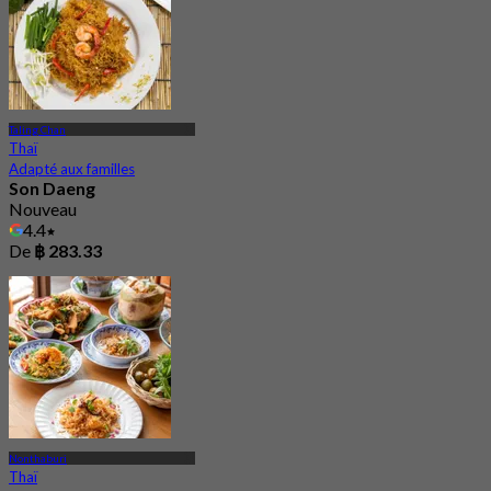
Taling Chan
Thaï
Adapté aux familles
Son Daeng
Nouveau
4.4
De
฿ 283.33
Nonthaburi
Thaï