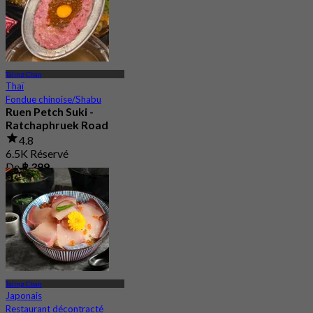
Taling Chan
Thaï
Fondue chinoise/Shabu
Ruen Petch Suki -
Ratchaphruek Road
4.8
6.5K Réservé
De
฿ 399
Taling Chan
Japonais
Restaurant décontracté