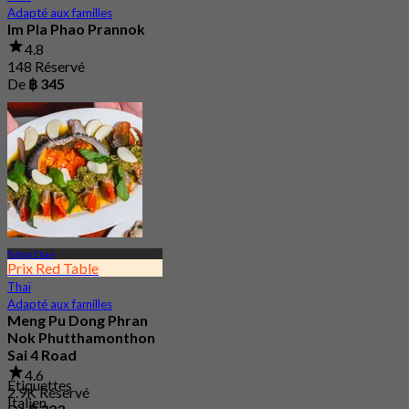
Adapté aux familles
Im Pla Phao Prannok
4.8
148 Réservé
De
฿ 345
Taling Chan
Prix Red Table
Thaï
Adapté aux familles
Meng Pu Dong Phran
Nok Phutthamonthon
Sai 4 Road
4.6
Étiquettes
2.9K Réservé
Italien