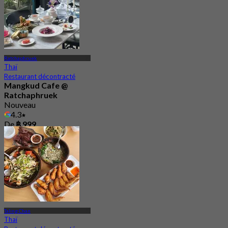
Ratchaphruek
Thaï
Restaurant décontracté
Mangkud Cafe @
Ratchaphruek
Nouveau
4.3
De
฿ 999
Taling Chan
Thaï