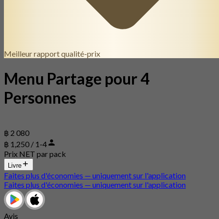
Meilleur rapport qualité-prix
Menu Partage pour 4
Personnes
฿ 2 080
฿ 1,250 / 1-4
Prix NET par pack
Livre
Faites plus d'économies — uniquement sur l'application
Faites plus d'économies — uniquement sur l'application
Avis