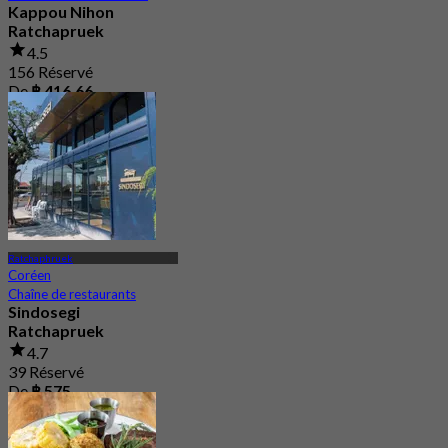
Kappou Nihon
Ratchapruek
4.5
156 Réservé
De
฿ 416.66
Ratchaphruek
Coréen
Chaîne de restaurants
Sindosegi
Ratchapruek
4.7
39 Réservé
De
฿ 575