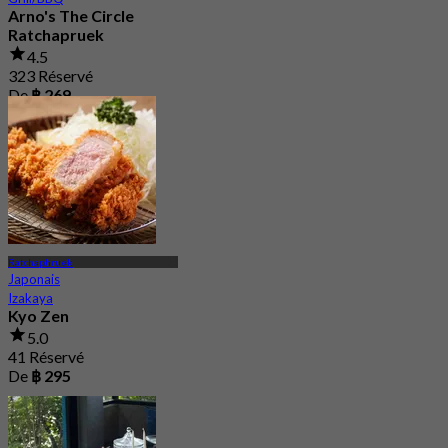
Arno's The Circle
Ratchapruek
4.5
323 Réservé
De
฿ 269
Ratchaphruek
Japonais
Izakaya
Kyo Zen
5.0
41 Réservé
De
฿ 295