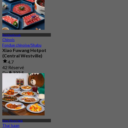
Ratchaphruek
Chinois
Fondue chinoise/Shabu
Xiao Fuwang Hotpot
(Central Westville)
4.7
42 Réservé
De
฿ 322.5
New Phran Nok
Thaï Isaan