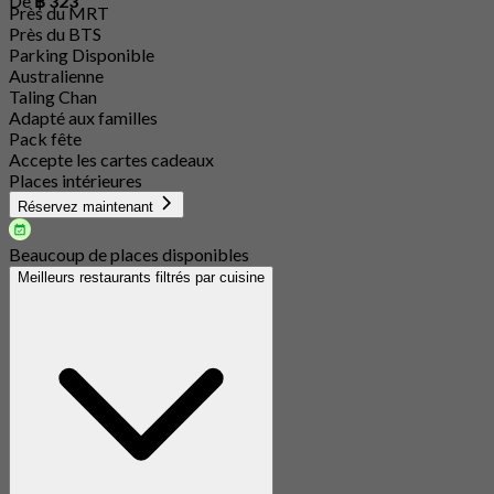
De
฿ 323
Près du MRT
Près du BTS
Parking Disponible
Australienne
Taling Chan
Adapté aux familles
Pack fête
Accepte les cartes cadeaux
Places intérieures
Réservez maintenant
Beaucoup de places disponibles
Meilleurs restaurants filtrés par cuisine