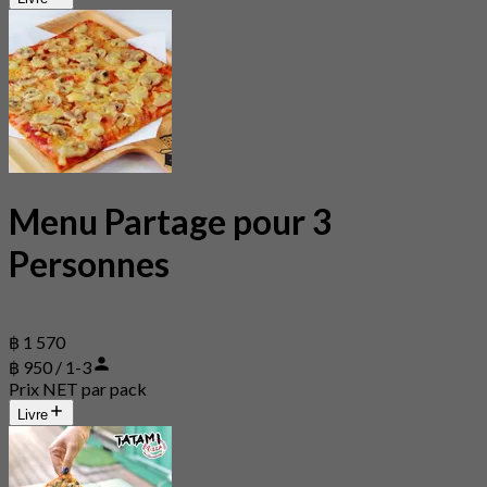
Menu Partage pour 3
Personnes
฿ 1 570
฿ 950 / 1-3
Prix NET par pack
Livre