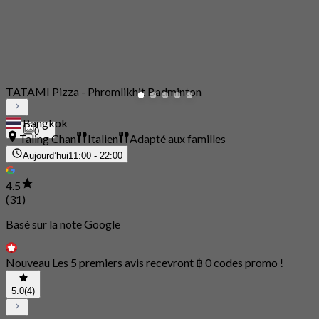
TATAMI Pizza - Phromlikhit Badminton
Bangkok
0
Taling Chan
Italien
Adapté aux familles
Aujourd’hui
11:00 - 22:00
4.5
(31)
Basé sur la note Google
Nouveau Les 5 premiers avis recevront ฿ 0 codes promo !
5.0
(4)