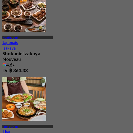
Nonthaburi
Japonais
Izakaya
Shokunin Izakaya
Nouveau
4.6
De
฿ 363.33
Taling Chan
Thaï