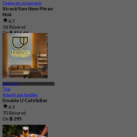
Chaîne de restaurants
StrackYum New Phran
Nok
4.7
18 Réservé
De
฿ 416.66
Taling Chan
Thaï
Adapté aux familles
Double U Cafe'&Bar
4.9
70 Réservé
De
฿ 295