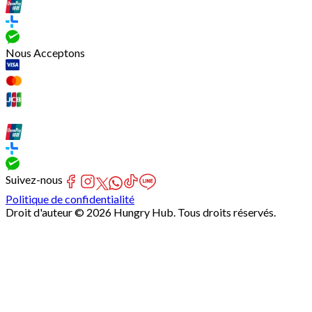
Nous Acceptons
Suivez-nous
Politique de confidentialité
Droit d'auteur © 2026 Hungry Hub. Tous droits réservés.
Failed
connect
to
server