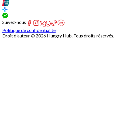
Suivez-nous
Politique de confidentialité
Droit d'auteur © 2026 Hungry Hub. Tous droits réservés.
Failed
connect
to
server