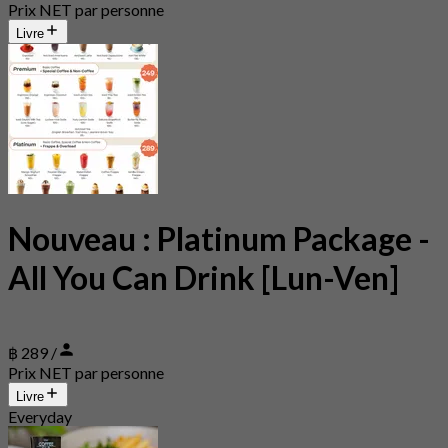
Prix NET par personne
Livre
Nouveau : Platinum Package -
All You Can Drink [Lun-Ven]
฿ 289 /
Prix NET par personne
Livre
Everyday