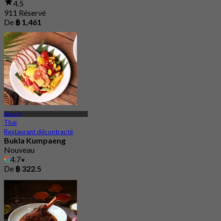
4.5
911 Réservé
De
฿ 1,461
Rama 9
Thaï
Restaurant décontracté
Bukla Kumpaeng
Nouveau
4.7
De
฿ 322.5