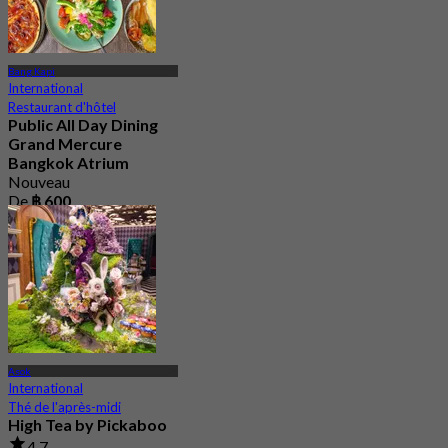
Bang Kapi
International
Restaurant d'hôtel
Public All Day Dining
Grand Mercure
Bangkok Atrium
Nouveau
De
฿ 600
Asok
International
Thé de l'après-midi
High Tea by Pickaboo
4.7