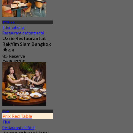
BTS Nana
International
Restaurant décontracté
Uzzie Restaurant at
RakYim Siam Bangkok
4.8
85 Réservé
De
฿ 472.5
Asok
Prix Red Table
Thaï
Restaurant d'hôtel
Kwann at Nysa Hotel