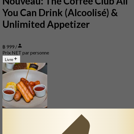
Nouveau: The Coffee Club All
You Can Drink (Alcoolisé) &
Unlimited Appetizer
฿ 999 /
Prix NET par personne
Livre