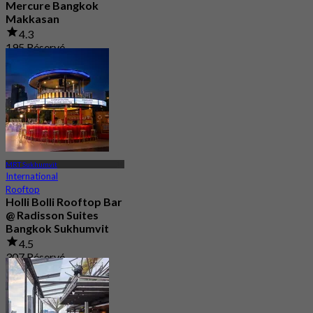
Mercure Bangkok
Makkasan
4.3
195 Réservé
De
฿ 899
MRT Sukhumvit
International
Rooftop
Holli Bolli Rooftop Bar
@ Radisson Suites
Bangkok Sukhumvit
4.5
307 Réservé
De
฿ 881