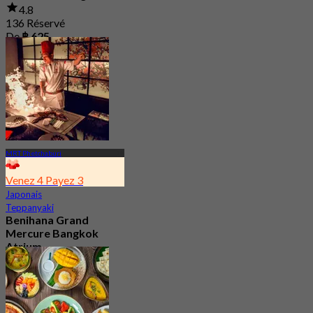
4.8
136 Réservé
De
฿ 625
MRT Phetchaburi
Venez 4 Payez 3
Japonais
Teppanyaki
Benihana Grand
Mercure Bangkok
Atrium
4.9
3.6K Réservé
De
฿ 1,324.5