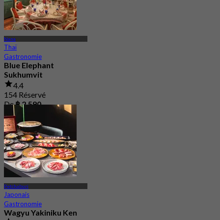
Nana
Thaï
Gastronomie
Blue Elephant
Sukhumvit
4.4
154 Réservé
De
฿ 2,590
Petchaburi
Japonais
Gastronomie
Wagyu Yakiniku Ken