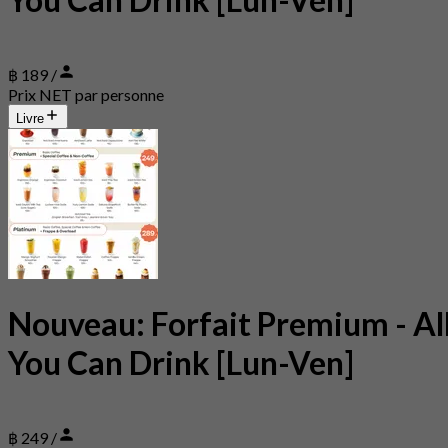
฿ 189 /
Prix NET par personne
Livre
Nouveau: Forfait Premium - Al
You Can Drink [Lun-Ven]
฿ 249 /