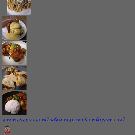
อาหารอร่อย คุณภาพดี พนักงานสุภาพ บริการดี บรรยากาศดี