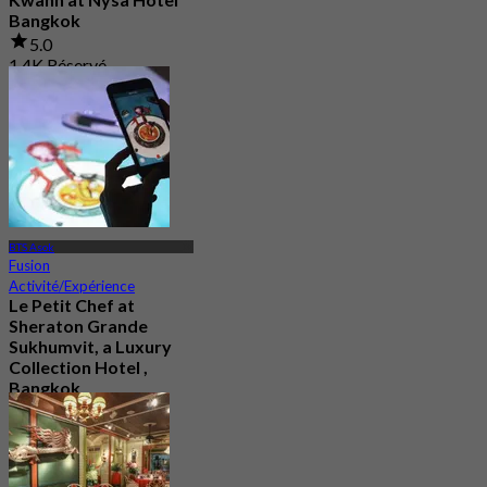
Bangkok
5.0
1.4K Réservé
De
฿ 995
BTS Asok
Fusion
Activité/Expérience
Le Petit Chef at
Sheraton Grande
Sukhumvit, a Luxury
Collection Hotel ,
Bangkok
4.6
601 Réservé
De
฿ 1,926