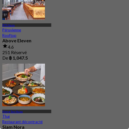
BTS Nana
Péruvienne
Rooftop
Above Eleven
4.6
251 Réservé
De
฿ 1,047.5
Klong Tan Nuea
Thaï
Restaurant décontracté
Siam Nora