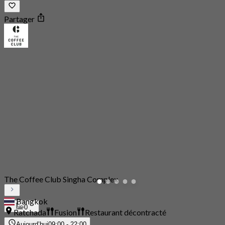
Partager
The Coffee Club Singha Complex
Bangkok
0
Ratchada
Fusion
Restaurant décontracté
Aujourd’hui
09:00 - 22:00