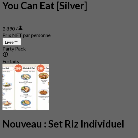
You Can Eat [Silver]
฿ 890 /
Prix NET par personne
Livre
Party Pack
Forfaits
Nouveau : Set Riz Individuel