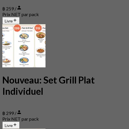
฿ 259 /
Prix NET par pack
Livre
Nouveau: Set Grill Plat
Individuel
฿ 299 /
Prix NET par pack
Livre