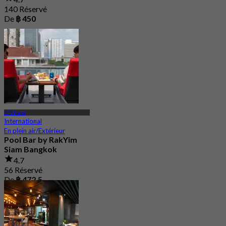
140 Réservé
De
฿ 450
BTS Nana
International
En plein air/Extérieur
Pool Bar by RakYim
Siam Bangkok
4.7
56 Réservé
De
฿ 472.5