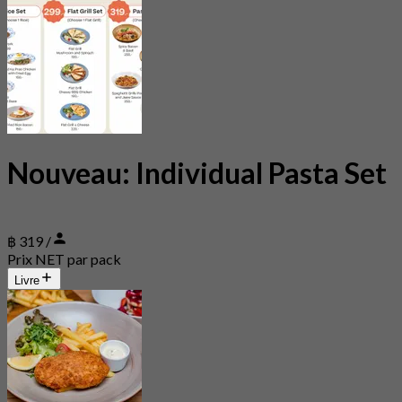
Nouveau: Individual Pasta Set
฿ 319 /
Prix NET par pack
Livre