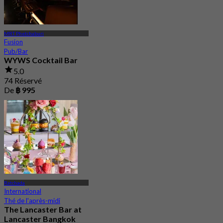
MRT Phetchaburi
Fusion
Pub/Bar
WYWS Cocktail Bar
5.0
74 Réservé
De
฿ 995
Ratchada
International
Thé de l'après-midi
The Lancaster Bar at
Lancaster Bangkok