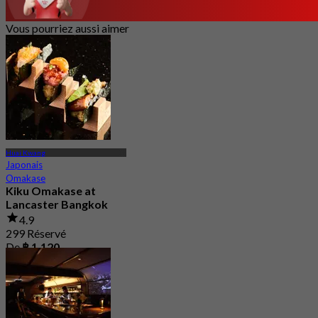
Vous pourriez aussi aimer
Huai Kwang
Japonais
Omakase
Kiku Omakase at
Lancaster Bangkok
4.9
299 Réservé
De
฿ 1,120