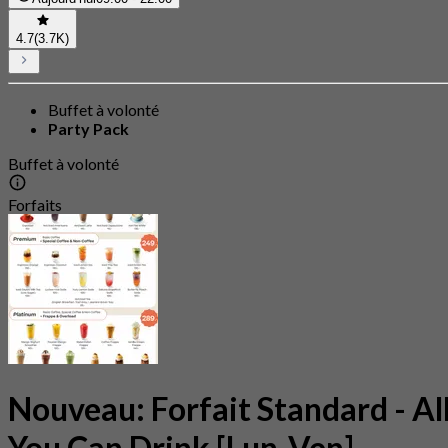
4.7
(3.7K)
Buffet à volonté
Party Pack
Buffet à volonté
Forfaits
Nouveau: Forfait Standard - Al
You Can Drink [Lun-Ven]