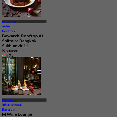
Khlong Toei
Indien
Rooftop
Bawarchi Rooftop At
Solitaire Bangkok
Sukhumvit 11
Nouveau
4.7
De
฿ 945
Ratchathewi
International
Bar à vin
M Wine Lounge