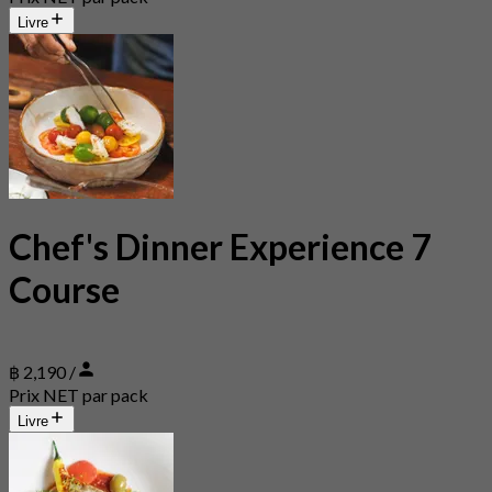
Livre
Chef's Dinner Experience 7
Course
฿ 2,190 /
Prix NET par pack
Livre