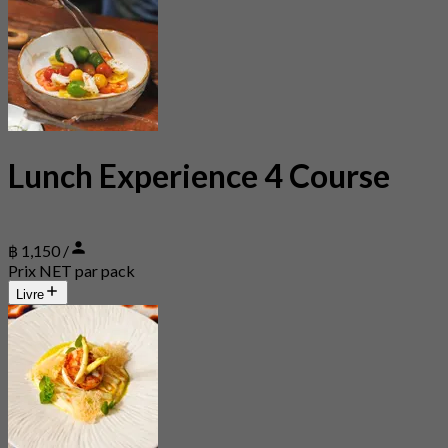
Lunch Experience 4 Course
฿ 1,150 /
Prix NET par pack
Livre