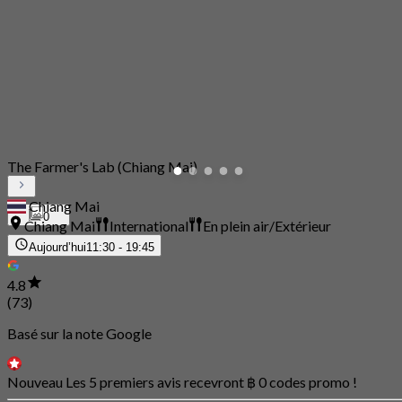
The Farmer's Lab (Chiang Mai)
Chiang Mai
0
Chiang Mai
International
En plein air/Extérieur
Aujourd’hui
11:30 - 19:45
4.8
(73)
Basé sur la note Google
Nouveau Les 5 premiers avis recevront ฿ 0 codes promo !