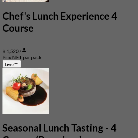
Chef's Lunch Experience 4
Course
฿ 1,520 /
Prix NET par pack
Livre
Seasonal Lunch Tasting - 4