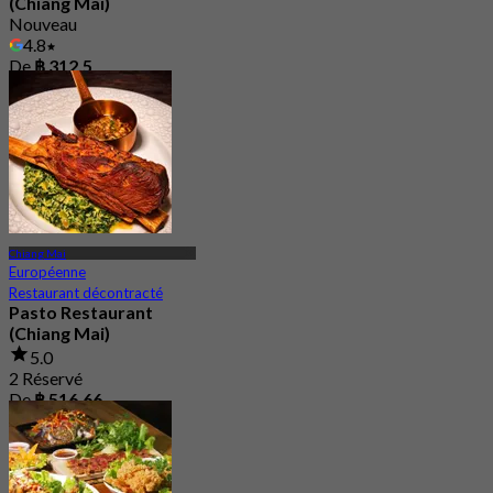
(Chiang Mai)
Nouveau
4.8
De
฿ 312.5
Chiang Mai
Européenne
Restaurant décontracté
Pasto Restaurant
(Chiang Mai)
5.0
2 Réservé
De
฿ 516.66