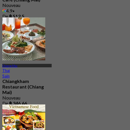
Nouveau
4.9
De
฿ 512.5
Chiang Mai
Thaï
Sain
Chiangkham
Restaurant (Chiang
Mai)
Nouveau
De
฿ 346.66