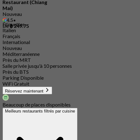
Restaurant (Chiang
Mai)
Nouveau
4.5
Étiquettes
De
฿ 249.75
Italien
Français
International
Nouveau
Méditerranéenne
Près du MRT
Salle privée jusqu'à 10 personnes
Près du BTS
Parking Disponible
WiFi Gratuit
Réservez maintenant
Beaucoup de places disponibles
Meilleurs restaurants filtrés par cuisine