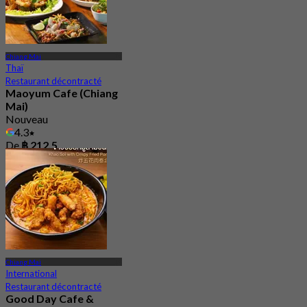
Chiang Mai
Thaï
Restaurant décontracté
Maoyum Cafe (Chiang
Mai)
Nouveau
4.3
De
฿ 212.5
Chiang Mai
International
Restaurant décontracté
Good Day Cafe &