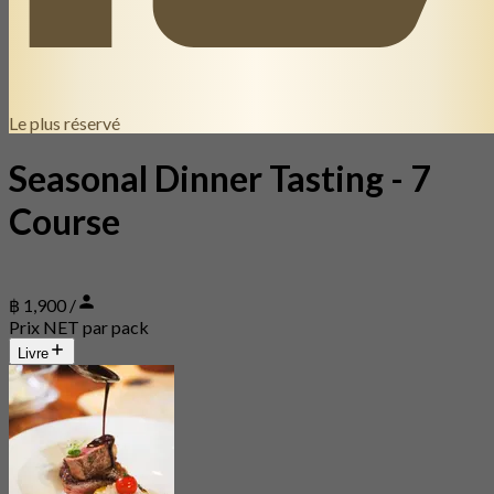
Le plus réservé
Seasonal Dinner Tasting - 7
Course
฿ 1,900 /
Prix NET par pack
Livre