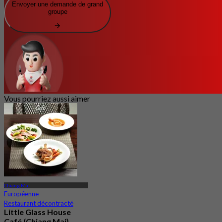
Envoyer une demande de grand
groupe
Vous pourriez aussi aimer
Chiang Mai
Européenne
Restaurant décontracté
Little Glass House
Café (Chiang Mai)