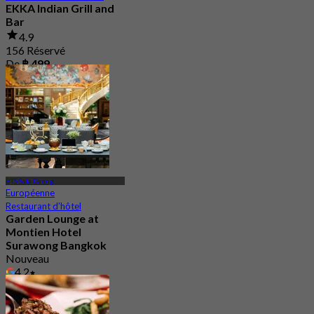
EKKA Indian Grill and
Bar
4.9
156 Réservé
De
฿ 499
BTS Sala Daeng
Européenne
Restaurant d'hôtel
Garden Lounge at
Montien Hotel
Surawong Bangkok
Nouveau
4.2
De
฿ 647.5