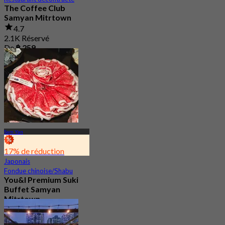
The Coffee Club
Samyan Mitrtown
4.7
2.1K Réservé
De
฿ 259
Sam Yan
17% de réduction
Japonais
Fondue chinoise/Shabu
You&I Premium Suki
Buffet Samyan
Mitrtown
4.7
3.3K Réservé