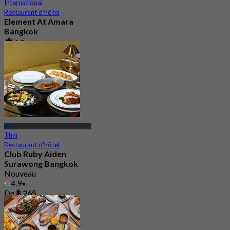
International
Restaurant d'hôtel
Element At Amara
Bangkok
4.8
17 Réservé
De
฿ 280
Silom
Thaï
Restaurant d'hôtel
Club Ruby Aiden
Surawong Bangkok
Nouveau
4.9
De
฿ 265