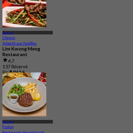
Sam Yan
Chinois
Adapté aux familles
Lim Kwong Meng
Restaurant
4.7
137 Réservé
De
฿ 862.5
Sam Yan
Fusion
Restaurant décontracté