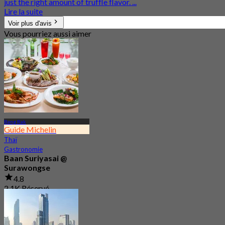
just the right amount of truffle flavor. ...
Lire la suite
Voir plus d'avis
Vous pourriez aussi aimer
Bang Rak
Guide Michelin
Thaï
Gastronomie
Baan Suriyasai @
Surawongse
4.8
2.1K Réservé
De
฿ 497.5