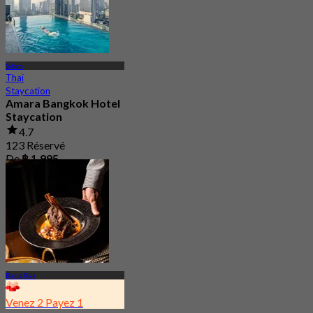
Silom
Thaï
Staycation
Amara Bangkok Hotel
Staycation
4.7
123 Réservé
De
฿ 1,995
Bang Rak
Venez 2 Payez 1