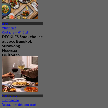
Silom
Américain
Restaurant d'hôtel
DECKLES Smokehouse
at voco Bangkok
Surawong
Nouveau
De
฿ 647.5
MRT Sam Yan
Européenne
Restaurant décontracté