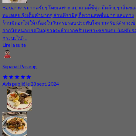
ชอบอาหารมากครับๆ โดยเฉพาะ สปาเกตตี้ซีฟูด มีคล้ายๆกลิ่นขอ
ทะเลเลย กุ้งเต็มคำมากๆ ส่วนทีรามิสุ ก็หวานสดชื่นมาก และทาง
ร้านมีดอกไม้ให้ เนื่องในวันครบรอบ ประทับใจมากครับ 🤗 ทางเข้
ยากนิดหน่อย รถใหญ่อาจจะลำบากครับ เพราะซอยแคบ (ผมขับร
กระบะไป) ...
Lire la suite
Supanat Pararug
Avis publié le 28 sept. 2024