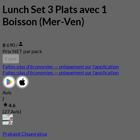
Lunch Set 3 Plats avec 1
Boisson (Mer-Ven)
฿ 690 /
Prix NET par pack
Expiré
Faites plus d'économies — uniquement sur l'application
Faites plus d'économies — uniquement sur l'application
Avis
|
4.6
(27 Avis)
Prakasit Chuayraksa