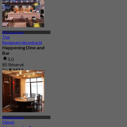
De
฿ 498
BTS Chong Nonsi
Thaï
Restaurant décontracté
Happening Dine and
Bar
5.0
85 Réservé
De
฿ 347.5
BTS Chong Nonsi
Chinois