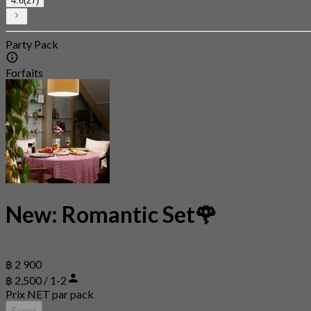
4.6
(27)
Party Pack
Forfaits
New: Romantic Set🌹
฿ 2 900
฿ 2,500 / 1-2
Prix NET par pack