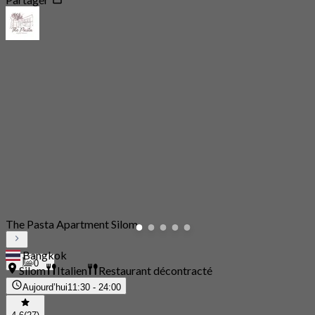
The Pasta Apartment Silom
Bangkok
0
Silom
Italien
Restaurant décontracté
Aujourd’hui
11:30 - 24:00