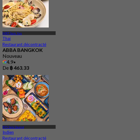
MRT Sam Yan
Thaï
Restaurant décontracté
ABBA BANGKOK
Nouveau
4.9
De
฿ 463.33
BTS Sala Daeng
Indien
Restaurant décontracté