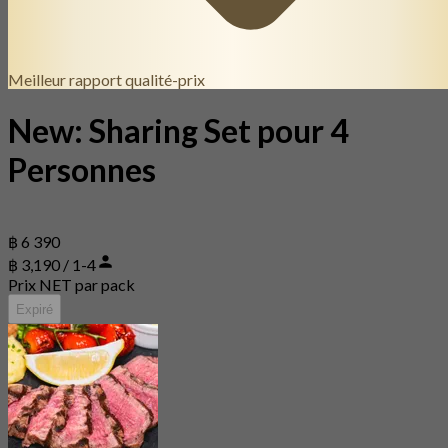
Meilleur rapport qualité-prix
New: Sharing Set pour 4
Personnes
฿ 6 390
฿ 3,190 / 1-4
Prix NET par pack
Expiré