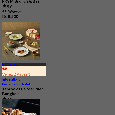
PRYM Brunch & Bar
5.0
55 Réservé
De
฿ 530
MRT Sam Yan
Venez 2 Payez 1
International
Restaurant d'hôtel
Tempo at Le Meridien
Bangkok
4.8
981 Réservé
De
฿ 890