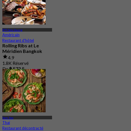
BTS Sala Daeng
Américain
Restaurant d'hôtel
Rolling Ribs at Le
Méridien Bangkok
4.9
1.8K Réservé
De
฿ 572.5
Sam Yan
Thaï
Restaurant décontracté