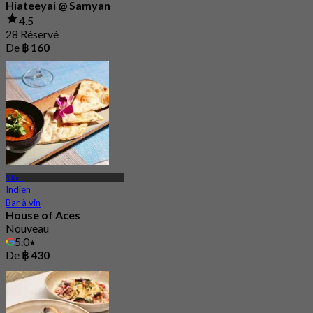
Hiateeyai @ Samyan
4.5
28 Réservé
De
฿ 160
Silom
Indien
Bar à vin
House of Aces
Nouveau
5.0
De
฿ 430